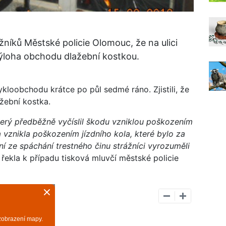
rážníků Městské policie Olomouc, že na ulici
výloha obchodu dlažební kostkou.
loobchodu krátce po půl sedmé ráno. Zjistili, že
ažební kostka.
který předběžně vyčíslil škodu vzniklou poškozením
a vznikla poškozením jízdního kola, které bylo za
 ze spáchání trestného činu strážníci vyrozuměli
"
řekla k případu tisková mluvčí městské policie