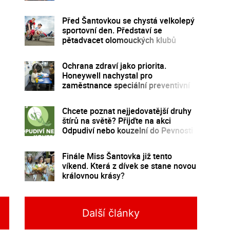
Před Šantovkou se chystá velkolepý
sportovní den. Představí se
pětadvacet olomouckých klubů
Ochrana zdraví jako priorita.
Honeywell nachystal pro
zaměstnance speciální preventivní
program
Chcete poznat nejjedovatější druhy
štírů na světě? Přijďte na akci
Odpudiví nebo kouzelní do Pevnosti
poznání
Finále Miss Šantovka již tento
víkend. Která z dívek se stane novou
královnou krásy?
Další články