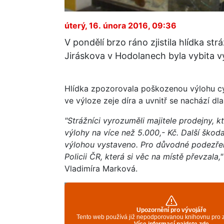
úterý, 16. února 2016, 09:36
V pondělí brzo ráno zjistila hlídka st
Jiráskova v Hodolanech byla vybita 
Hlídka zpozorovala poškozenou výlohu cyk
ve výloze zeje díra a uvnitř se nachází dl
"Strážníci vyrozuměli majitele prodejny, 
výlohy na více než 5.000,- Kč. Další škod
výlohou vystaveno. Pro důvodné podezření
Policii ČR, která si věc na místě převzala,
Vladimíra Marková.