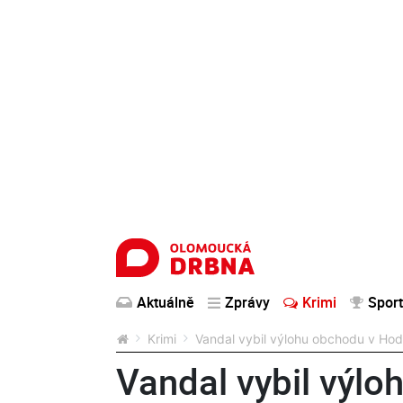
Aktuálně
Zprávy
Krimi
Sport
Krimi
Vandal vybil výlohu obchodu v Hod
Vandal vybil výlo