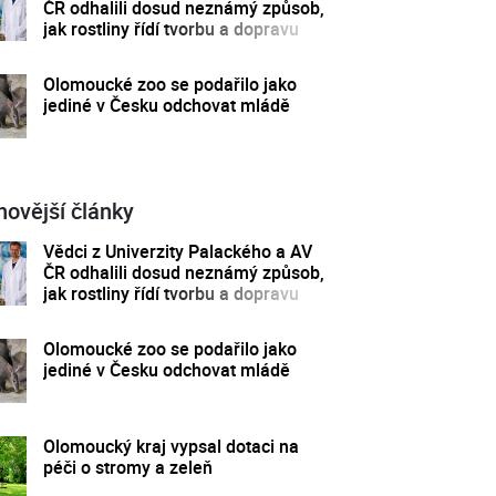
ČR odhalili dosud neznámý způsob,
jak rostliny řídí tvorbu a dopravu
svých hormonů
Olomoucké zoo se podařilo jako
jediné v Česku odchovat mládě
novější články
Vědci z Univerzity Palackého a AV
ČR odhalili dosud neznámý způsob,
jak rostliny řídí tvorbu a dopravu
svých hormonů
Olomoucké zoo se podařilo jako
jediné v Česku odchovat mládě
Olomoucký kraj vypsal dotaci na
péči o stromy a zeleň