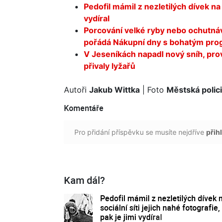
Pedofil mámil z nezletilých dívek na s
vydíral
Porcování velké ryby nebo ochutná
pořádá Nákupní dny s bohatým pr
V Jeseníkách napadl nový sníh, pro
přivaly lyžařů
Autoři
Jakub Wittka
| Foto
Městská polic
Komentáře
Pro přidání příspěvku se musíte nejdříve
přihl
Kam dál?
Pedofil mámil z nezletilých dívek 
sociální síti jejich nahé fotografie,
pak je jimi vydíral