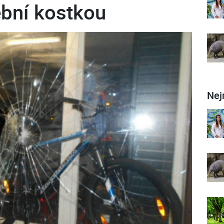
bní kostkou
Nej