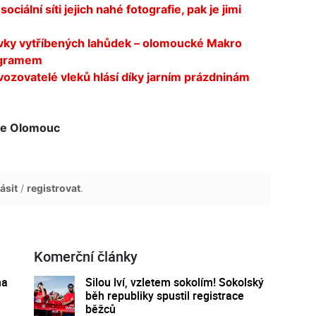
ociální síti jejich nahé fotografie, pak je jimi
vky vytříbených lahůdek – olomoucké Makro
ogramem
vozovatelé vleků hlásí díky jarním prázdninám
ie Olomouc
ásit
/
registrovat
.
Komerční články
na
Silou lví, vzletem sokolím! Sokolský
běh republiky spustil registrace
běžců