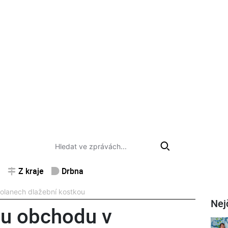
Z kraje
Drbna
olanech dlažební kostkou
Nej
hu obchodu v