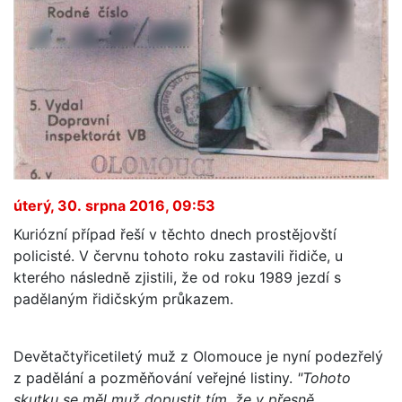
úterý, 30. srpna 2016, 09:53
Kuriózní případ řeší v těchto dnech prostějovští
policisté. V červnu tohoto roku zastavili řidiče, u
kterého následně zjistili, že od roku 1989 jezdí s
padělaným řidičským průkazem.
Devětačtyřicetiletý muž z Olomouce je nyní podezřelý
z padělání a pozměňování veřejné listiny.
"Tohoto
skutku se měl muž dopustit tím, že v přesně