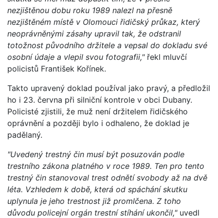
nezjištěnou dobu roku 1989 nalezl na přesně
nezjištěném místě v Olomouci řidičský průkaz, který
neoprávněnými zásahy upravil tak, že odstranil
totožnost původního držitele a vepsal do dokladu své
osobní údaje a vlepil svou fotografii,"
řekl mluvčí
policistů František Kořínek.
Takto upravený doklad používal jako pravý, a předložil
ho i 23. června při silniční kontrole v obci Dubany.
Policisté zjistili, že muž není držitelem řidičského
oprávnění a později bylo i odhaleno, že doklad je
padělaný.
"Uvedený trestný čin musí být posuzován podle
trestního zákona platného v roce 1989. Ten pro tento
trestný čin stanovoval trest odnětí svobody až na dvě
léta. Vzhledem k době, která od spáchání skutku
uplynula je jeho trestnost již promlčena. Z toho
důvodu policejní orgán trestní stíhání ukončil,"
uvedl