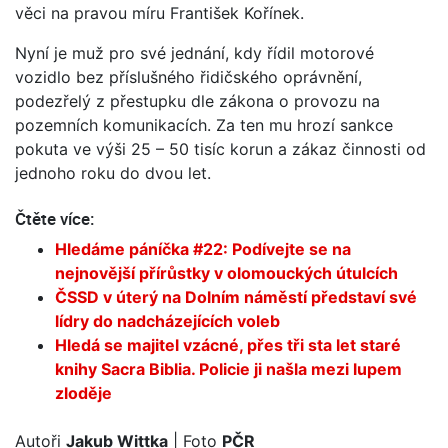
věci na pravou míru František Kořínek.
Nyní je muž pro své jednání, kdy řídil motorové
vozidlo bez příslušného řidičského oprávnění,
podezřelý z přestupku dle zákona o provozu na
pozemních komunikacích. Za ten mu hrozí sankce
pokuta ve výši 25 – 50 tisíc korun a zákaz činnosti od
jednoho roku do dvou let.
Čtěte více:
Hledáme páníčka #22: Podívejte se na
nejnovější přírůstky v olomouckých útulcích
ČSSD v úterý na Dolním náměstí představí své
lídry do nadcházejících voleb
Hledá se majitel vzácné, přes tři sta let staré
knihy Sacra Biblia. Policie ji našla mezi lupem
zloděje
Autoři
Jakub Wittka
| Foto
PČR