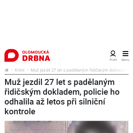
Krimi
Muž jezdil 27 let s padělaným řidičským dokladem, poli
Muž jezdil 27 let s padělaným
řidičským dokladem, policie ho
odhalila až letos při silniční
kontrole