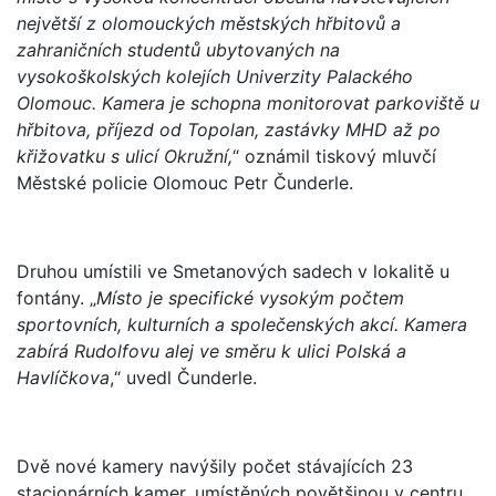
největší z olomouckých městských hřbitovů a
zahraničních studentů ubytovaných na
vysokoškolských kolejích Univerzity Palackého
Olomouc. Kamera je schopna monitorovat parkoviště u
hřbitova, příjezd od Topolan, zastávky MHD až po
křižovatku s ulicí Okružní,
“ oznámil tiskový mluvčí
Městské policie Olomouc Petr Čunderle.
Druhou umístili ve Smetanových sadech v lokalitě u
fontány. „
Místo je specifické vysokým počtem
sportovních, kulturních a společenských akcí. Kamera
zabírá Rudolfovu alej ve směru k ulici Polská a
Havlíčkova
,“ uvedl Čunderle.
Dvě nové kamery navýšily počet stávajících 23
stacionárních kamer, umístěných povětšinou v centru