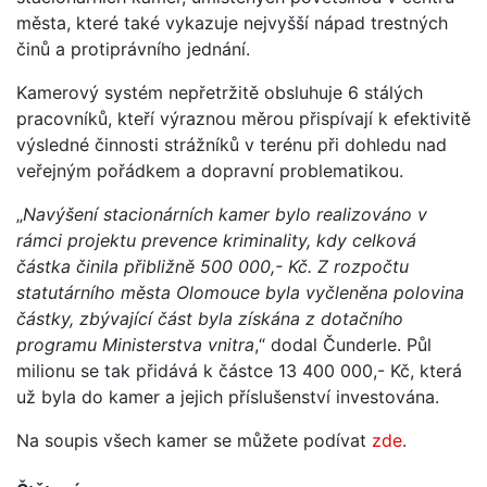
města, které také vykazuje nejvyšší nápad trestných
činů a protiprávního jednání.
Kamerový systém nepřetržitě obsluhuje 6 stálých
pracovníků, kteří výraznou měrou přispívají k efektivitě
výsledné činnosti strážníků v terénu při dohledu nad
veřejným pořádkem a dopravní problematikou.
„
Navýšení stacionárních kamer bylo realizováno v
rámci projektu prevence kriminality, kdy celková
částka činila přibližně 500 000,- Kč. Z rozpočtu
statutárního města Olomouce byla vyčleněna polovina
částky, zbývající část byla získána z dotačního
programu Ministerstva vnitra
,“ dodal Čunderle. Půl
milionu se tak přidává k částce 13 400 000,- Kč, která
už byla do kamer a jejich příslušenství investována.
Na soupis všech kamer se můžete podívat
zde
.