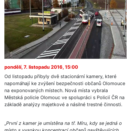
pondělí, 7. listopadu 2016, 15:00
Od listopadu přibyly dvě stacionární kamery, které
napomáhají ke zvýšení bezpečnosti občanů Olomouce
na exponovaných místech. Nová místa vybrala
Městská policie Olomouc ve spolupráci s Policií ČR na
základě analýzy majetkové a násilné trestné činnosti.
„
První z kamer je umístěna na tř. Míru, kdy se jedná o
místo s vysokou koncentrací občanů navštěvujících