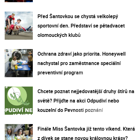
Před Šantovkou se chystá velkolepý
sportovní den. Představí se pětadvacet
olomouckých klubů
Ochrana zdraví jako priorita. Honeywell
nachystal pro zaměstnance speciální
preventivní program
Chcete poznat nejjedovatější druhy štírů na
světě? Přijďte na akci Odpudiví nebo
kouzelní do Pevnosti poznání
Finále Miss Šantovka již tento víkend. Která
z dívek se stane novou královnou krásy?