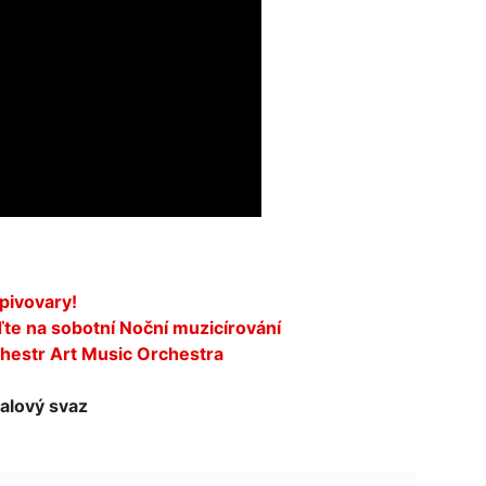
pivovary!
ďte na sobotní Noční muzicírování
hestr Art Music Orchestra
alový svaz