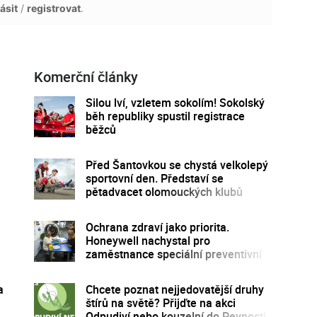
ásit
/
registrovat
.
Komerční články
Silou lví, vzletem sokolím! Sokolský
běh republiky spustil registrace
běžců
Před Šantovkou se chystá velkolepý
sportovní den. Představí se
pětadvacet olomouckých klubů
Ochrana zdraví jako priorita.
Honeywell nachystal pro
zaměstnance speciální preventivní
program
a
Chcete poznat nejjedovatější druhy
štírů na světě? Přijďte na akci
Odpudiví nebo kouzelní do Pevnosti