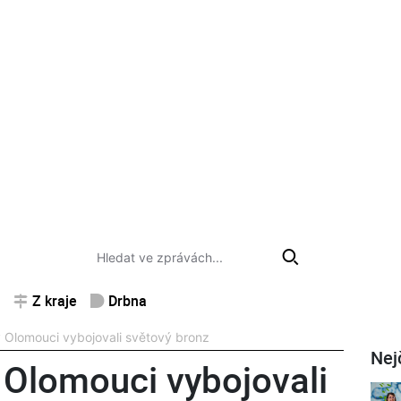
Z kraje
Drbna
 v Olomouci vybojovali světový bronz
Nej
v Olomouci vybojovali