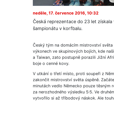
neděle, 17. července 2016, 10:32
Česká reprezentace do 23 let získala
šampionátu v korfbalu.
Český tým na domácím mistrovství světa 
výkonech ve skupinových bojích, kde naši 
a Taiwan, zato postupně porazili Jižní Af
boje o cenné kovy.
V utkání o třetí místo, proti soupeři z Něm
zakončit mistrovství světa úspěně. Začát
minutách vedlo Německo pouze těsným ro
za nerozhodného výsledku 5:5. Ve druhém
vytvořilo si až tříbodový náskok. Ale touh