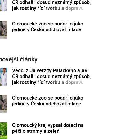
ČR odhalili dosud neznámý způsob,
jak rostliny řídí tvorbu a dopravu
svých hormonů
Olomoucké zoo se podařilo jako
jediné v Česku odchovat mládě
novější články
Vědci z Univerzity Palackého a AV
ČR odhalili dosud neznámý způsob,
jak rostliny řídí tvorbu a dopravu
svých hormonů
Olomoucké zoo se podařilo jako
jediné v Česku odchovat mládě
Olomoucký kraj vypsal dotaci na
péči o stromy a zeleň