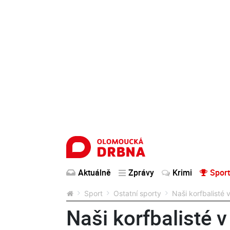
Aktuálně
Zprávy
Krimi
Sport
Sport
Ostatní sporty
Naši korfbalisté
Naši korfbalisté 