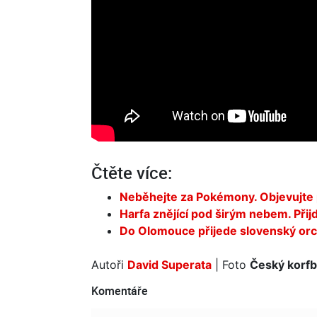
Čtěte více:
Neběhejte za Pokémony. Objevujte 
Harfa znějící pod širým nebem. Přij
Do Olomouce přijede slovenský orc
Autoři
David Superata
| Foto
Český korfb
Komentáře