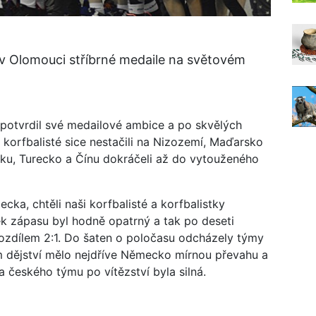
 v Olomouci stříbrné medaile na světovém
potvrdil své medailové ambice a po skvělých
korfbalisté sice nestačili na Nizozemí, Maďarsko
riku, Turecko a Čínu dokráčeli až do vytouženého
ecka, chtěli naši korfbalisté a korfbalistky
ek zápasu byl hodně opatrný a tak po deseti
zdílem 2:1. Do šaten o poločasu odcházely týmy
 dějství mělo nejdříve Německo mírnou převahu a
a českého týmu po vítězství byla silná.