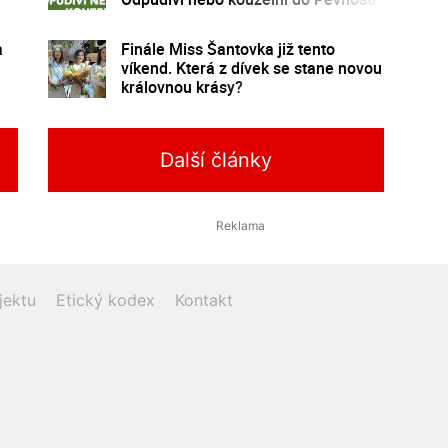
poznání
a
Finále Miss Šantovka již tento
víkend. Která z dívek se stane novou
královnou krásy?
Další články
jektu
Etický kodex
Kontakt