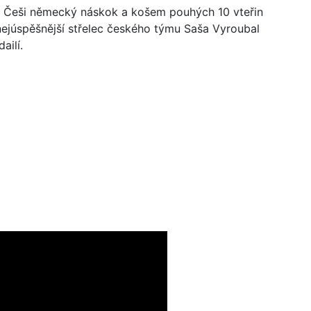
i Češi německý náskok a košem pouhých 10 vteřin
 nejúspěšnější střelec českého týmu Saša Vyroubal
ailí.