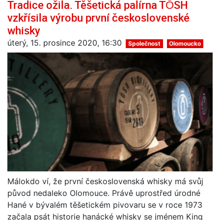
Tradice ožila. Těšetická palírna TŌSH
vzkřísila výrobu první československé
whisky
úterý, 15. prosince 2020, 16:30
Společnost
Olomoucko
Málokdo ví, že první československá whisky má svůj
původ nedaleko Olomouce. Právě uprostřed úrodné
Hané v bývalém těšetickém pivovaru se v roce 1973
začala psát historie hanácké whisky se jménem King