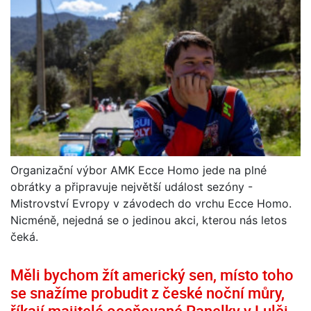
Organizační výbor AMK Ecce Homo jede na plné
obrátky a připravuje největší událost sezóny -
Mistrovství Evropy v závodech do vrchu Ecce Homo.
Nicméně, nejedná se o jedinou akci, kterou nás letos
čeká.
Měli bychom žít americký sen, místo toho
se snažíme probudit z české noční můry,
říkají majitelé oceňované Panelky v Lulči