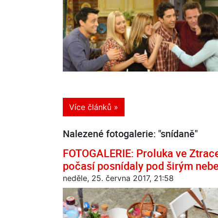
Více článků »
Nalezené fotogalerie: "snídaně"
FOTOGALERIE: Proluka ve Ztracen
počasí posnídaly pod širým neb
neděle, 25. června 2017, 21:58