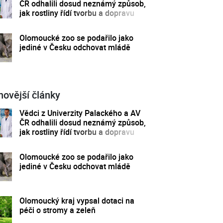
ČR odhalili dosud neznámý způsob,
jak rostliny řídí tvorbu a dopravu
svých hormonů
Olomoucké zoo se podařilo jako
jediné v Česku odchovat mládě
novější články
Vědci z Univerzity Palackého a AV
ČR odhalili dosud neznámý způsob,
jak rostliny řídí tvorbu a dopravu
svých hormonů
Olomoucké zoo se podařilo jako
jediné v Česku odchovat mládě
Olomoucký kraj vypsal dotaci na
péči o stromy a zeleň