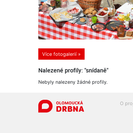
Více fotogalerií »
Nalezené profily: "snídaně"
Nebyly nalezeny žádné profily.
O pro