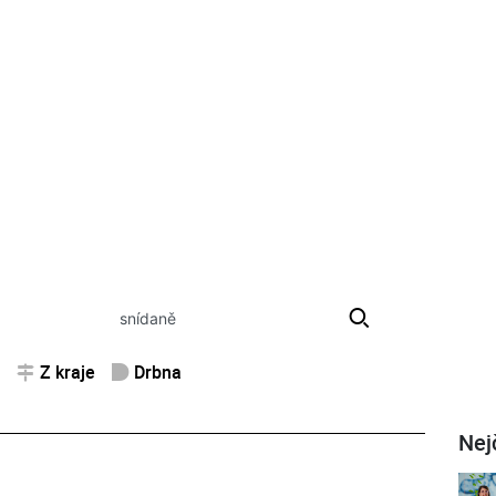
Z kraje
Drbna
Nej