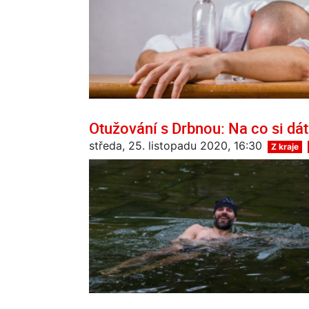
Otužování s Drbnou: Na co si dát
středa, 25. listopadu 2020, 16:30
Z kraje