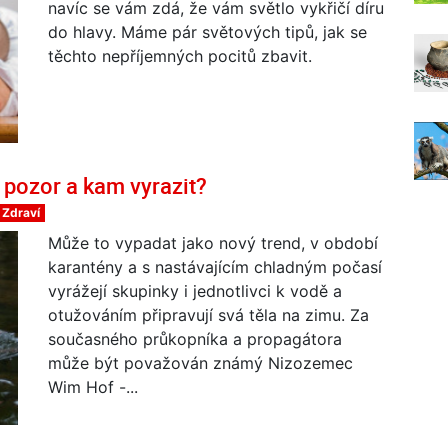
navíc se vám zdá, že vám světlo vykřičí díru
do hlavy. Máme pár světových tipů, jak se
těchto nepříjemných pocitů zbavit.
 pozor a kam vyrazit?
Zdraví
Může to vypadat jako nový trend, v období
karantény a s nastávajícím chladným počasí
vyrážejí skupinky i jednotlivci k vodě a
otužováním připravují svá těla na zimu. Za
současného průkopníka a propagátora
může být považován známý Nizozemec
Wim Hof -...