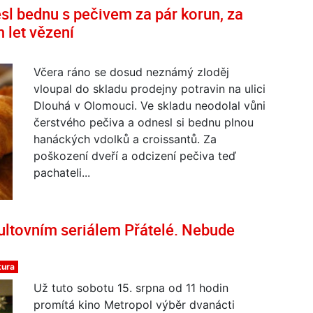
esl bednu s pečivem za pár korun, za
 let vězení
Včera ráno se dosud neznámý zloděj
vloupal do skladu prodejny potravin na ulici
Dlouhá v Olomouci. Ve skladu neodolal vůni
čerstvého pečiva a odnesl si bednu plnou
hanáckých vdolků a croissantů. Za
poškození dveří a odcizení pečiva teď
pachateli...
ultovním seriálem Přátelé. Nebude
tura
Už tuto sobotu 15. srpna od 11 hodin
promítá kino Metropol výběr dvanácti