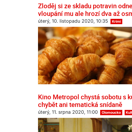
Zloděj si ze skladu potravin odn
vloupání mu ale hrozí dva až osm
úterý, 10. listopadu 2020, 10:35
Krimi
Kino Metropol chystá sobotu s k
chybět ani tematická snídaně
úterý, 11. srpna 2020, 11:00
Olomoucko
Kul