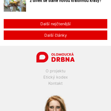
z dívek se stane novou královnou krásy?
Další nejčtenější
Další články
O projektu
Etický kodex
Kontakt