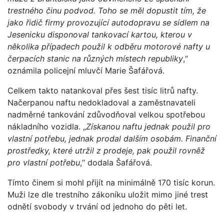
trestného činu podvod. Toho se měl dopustit tím, že
jako řidič firmy provozující autodopravu se sídlem na
Jesenicku disponoval tankovací kartou, kterou v
několika případech použil k odběru motorové nafty u
čerpacích stanic na různých místech republiky
,“
oznámila policejní mluvčí Marie Šafářová.
Celkem takto natankoval přes šest tisíc litrů nafty.
Načerpanou naftu nedokladoval a zaměstnavateli
nadměrné tankování zdůvodňoval velkou spotřebou
nákladního vozidla. „
Získanou naftu jednak použil pro
vlastní potřebu, jednak prodal dalším osobám. Finanční
prostředky, které utržil z prodeje, pak použil rovněž
pro vlastní potřebu
,“ dodala Šafářová.
Tímto činem si mohl přijít na minimálně 170 tisíc korun.
Muži lze dle trestního zákoníku uložit mimo jiné trest
odnětí svobody v trvání od jednoho do pěti let.