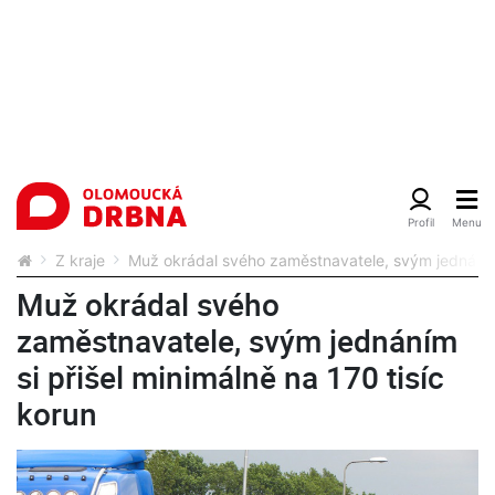
Z kraje
Muž okrádal svého zaměstnavatele, svým jednáním s
Muž okrádal svého
zaměstnavatele, svým jednáním
si přišel minimálně na 170 tisíc
korun