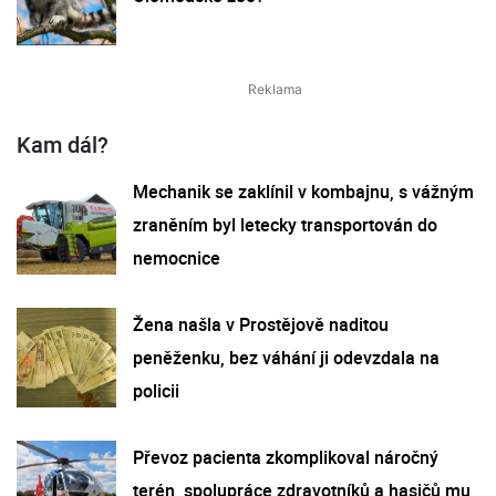
Kam dál?
Mechanik se zaklínil v kombajnu, s vážným
zraněním byl letecky transportován do
nemocnice
Žena našla v Prostějově naditou
peněženku, bez váhání ji odevzdala na
policii
Převoz pacienta zkomplikoval náročný
terén, spolupráce zdravotníků a hasičů mu