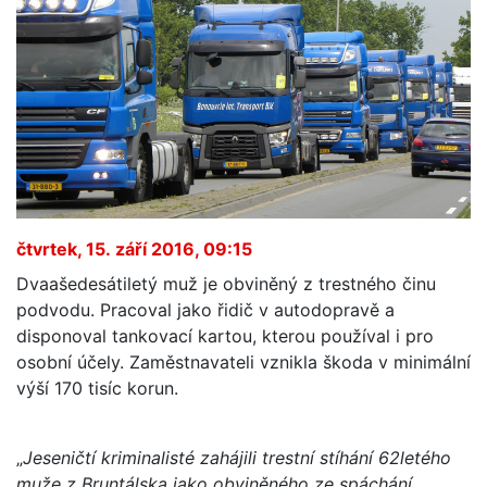
čtvrtek, 15. září 2016, 09:15
Dvaašedesátiletý muž je obviněný z trestného činu
podvodu. Pracoval jako řidič v autodopravě a
disponoval tankovací kartou, kterou používal i pro
osobní účely. Zaměstnavateli vznikla škoda v minimální
výší 170 tisíc korun.
„
Jeseničtí kriminalisté zahájili trestní stíhání 62letého
muže z Bruntálska jako obviněného ze spáchání