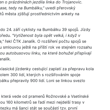
n o prázdninách jezdila linka do Trojanovic.
rase, tedy na Bumbálku,"
uvedl přerovský
stů města zjišťují prostřednictvím ankety na
 do 24. září cyklisty na Bumbálku 39 spojů. Jízdy
opředu.
"Vytíženost byla opět velká, i když v
,"
řekl ČTK Janalík. O rozšíření počtu spojů se
u smlouvou ještě na příští rok ve stejném rozsahu
 autobusovou linku, na které bohužel přispívají
nalík.
lasické jízdenky cestující zaplatí za přepravu kola
olem 300 lidí, kterých s rozšiřováním spoje
lku přepravily 900 lidí. Loni se linkou svezlo
u, která vede od pramenů Rožnovské a Vsetínské
u 160 kilometrů se řadí mezi nejdelší trasy v
ezku má šanci stát se součástí tzv. první