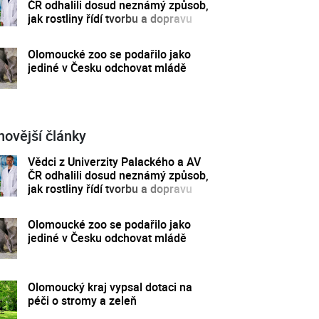
ČR odhalili dosud neznámý způsob,
jak rostliny řídí tvorbu a dopravu
svých hormonů
Olomoucké zoo se podařilo jako
jediné v Česku odchovat mládě
novější články
Vědci z Univerzity Palackého a AV
ČR odhalili dosud neznámý způsob,
jak rostliny řídí tvorbu a dopravu
svých hormonů
Olomoucké zoo se podařilo jako
jediné v Česku odchovat mládě
Olomoucký kraj vypsal dotaci na
péči o stromy a zeleň