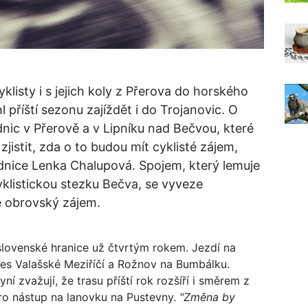
yklisty i s jejich koly z Přerova do horského
příští sezonu zajíždět i do Trojanovic. O
dnic v Přerově a v Lipníku nad Bečvou, které
zjistit, zda o to budou mít cyklisté zájem,
dnice Lenka Chalupová. Spojem, který lemuje
cyklistickou stezku Bečva, se vyveze
je obrovský zájem.
slovenské hranice už čtvrtým rokem. Jezdí na
řes Valašské Meziříčí a Rožnov na Bumbálku.
í zvažují, že trasu příští rok rozšíří i směrem z
ro nástup na lanovku na Pustevny.
"Změna by