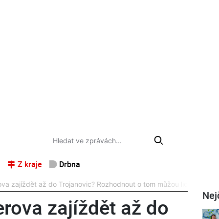
Z kraje
Drbna
va zajíždět až do Trojanovic? Rozhodnout o tom můžou lidé v anket
Nej
rova zajíždět až do