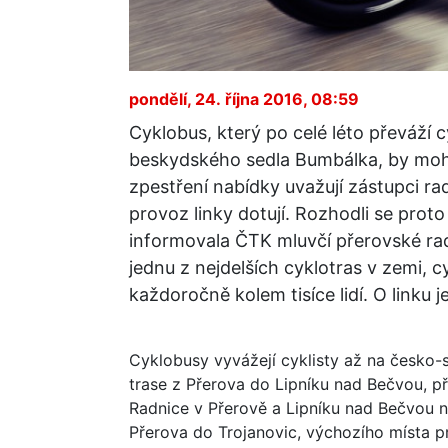
pondělí, 24. října 2016, 08:59
Cyklobus, který po celé léto převáží c
beskydského sedla Bumbálka, by mohl 
zpestření nabídky uvažují zástupci ra
provoz linky dotují. Rozhodli se proto 
informovala ČTK mluvčí přerovské ra
jednu z nejdelších cyklotras v zemi, 
každoročně kolem tisíce lidí. O linku 
Cyklobusy vyvážejí cyklisty až na česko-
trase z Přerova do Lipníku nad Bečvou, p
Radnice v Přerově a Lipníku nad Bečvou nyn
Přerova do Trojanovic, výchozího místa p