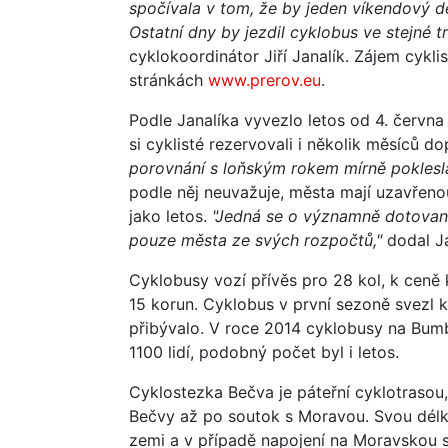
spočívala v tom, že by jeden víkendový de
Ostatní dny by jezdil cyklobus ve stejné t
cyklokoordinátor Jiří Janalík. Zájem cykli
stránkách
www.prerov.eu
.
Podle Janalíka vyvezlo letos od 4. června
si cyklisté rezervovali i několik měsíců d
porovnání s loňským rokem mírně poklesla
podle něj neuvažuje, města mají uzavřeno
jako letos.
"Jedná se o významně dotovanou
pouze města ze svých rozpočtů,"
dodal Ja
Cyklobusy vozí přívěs pro 28 kol, k ceně k
15 korun. Cyklobus v první sezoně svezl k
přibývalo. V roce 2014 cyklobusy na Bumbá
1100 lidí, podobný počet byl i letos.
Cyklostezka Bečva je páteřní cyklotraso
Bečvy až po soutok s Moravou. Svou délko
zemi a v případě napojení na Moravskou st