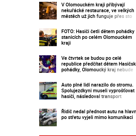
V Olomouckém kraji přibývají
nekuřácké restaurace, ve velkých
městěch už jich funguje přes sto
FOTO: Hasiči četli dětem pohádky
stanicích po celém Olomouckém
kraji
Ve čtvrtek se budou po celé
republice předčítat dětem Hasičs
pohádky, Olomoucký kraj nebude
výjimkou
Auto plné lidí narazilo do stromu.
Spolujezdkyni museli vyprošťovat
hasiči, následoval transport
vrtulníkem
Řidič nedal přednost autu na hlavn
po střetu vyjeli mimo komunikaci