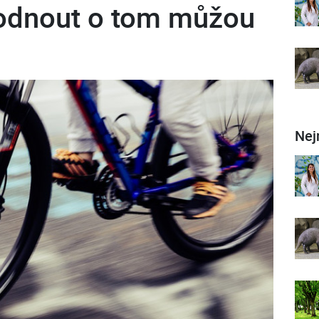
odnout o tom můžou
Nej