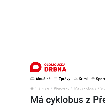
Aktuálně
Zprávy
Krimi
Sport
Z kraje
Přerovsko
Má cyklobus z Přero
Má cyklobus z Pře