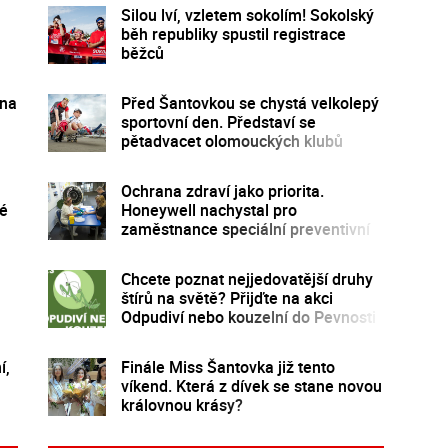
Silou lví, vzletem sokolím! Sokolský
běh republiky spustil registrace
běžců
 na
Před Šantovkou se chystá velkolepý
sportovní den. Představí se
pětadvacet olomouckých klubů
Ochrana zdraví jako priorita.
ké
Honeywell nachystal pro
zaměstnance speciální preventivní
program
Chcete poznat nejjedovatější druhy
štírů na světě? Přijďte na akci
Odpudiví nebo kouzelní do Pevnosti
poznání
í,
Finále Miss Šantovka již tento
víkend. Která z dívek se stane novou
královnou krásy?