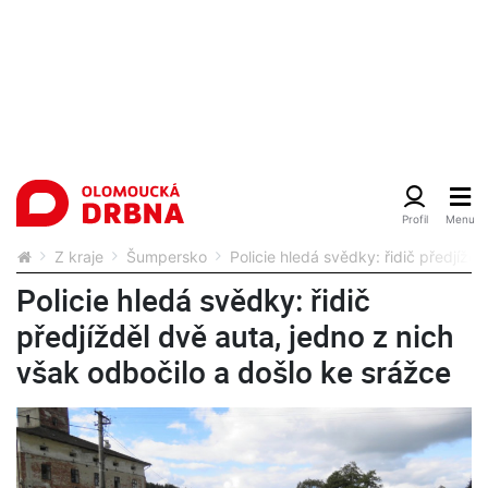
Z kraje
Šumpersko
Policie hledá svědky: řidič předjížd
Policie hledá svědky: řidič
předjížděl dvě auta, jedno z nich
však odbočilo a došlo ke srážce