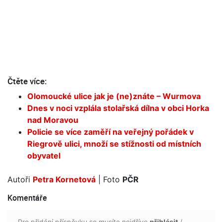
Čtěte více:
Olomoucké ulice jak je (ne)znáte – Wurmova
Dnes v noci vzplála stolařská dílna v obci Horka
nad Moravou
Policie se více zaměří na veřejný pořádek v
Riegrově ulici, množí se stížnosti od místních
obyvatel
Autoři
Petra Kornetová
| Foto
PČR
Komentáře
Pro přidání příspěvku se musíte nejdříve
přihlásit
/