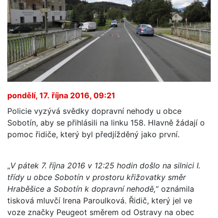
pondělí, 17. října 2016, 09:21
Policie vyzývá svědky dopravní nehody u obce
Sobotín, aby se přihlásili na linku 158. Hlavně žádají o
pomoc řidiče, který byl předjížděný jako první.
„
V pátek 7. října 2016 v 12:25 hodin došlo na silnici I.
třídy u obce Sobotín v prostoru křižovatky směr
Hraběšice a Sobotín k dopravní nehodě,
“ oznámila
tisková mluvčí Irena Paroulková. Řidič, který jel ve
voze značky Peugeot směrem od Ostravy na obec