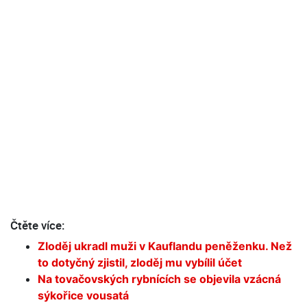
Čtěte více:
Zloděj ukradl muži v Kauflandu peněženku. Než
to dotyčný zjistil, zloděj mu vybílil účet
Na tovačovských rybnících se objevila vzácná
sýkořice vousatá