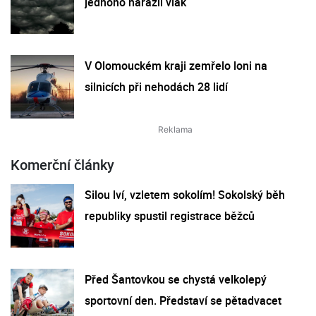
jednoho narazil vlak
V Olomouckém kraji zemřelo loni na
silnicích při nehodách 28 lidí
Komerční články
Silou lví, vzletem sokolím! Sokolský běh
republiky spustil registrace běžců
Před Šantovkou se chystá velkolepý
sportovní den. Představí se pětadvacet