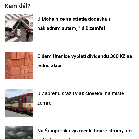
Kam dál?
U Mohelnice se střetla dodávka s
nákladním autem, řidič zemřel
Cidem Hranice vyplatí dividendu 300 Kč na
jednu akcii
U Zábřehu srazil vlak člověka, na místě
zemřel
Na Šumpersku vyvracela bouře stromy, do