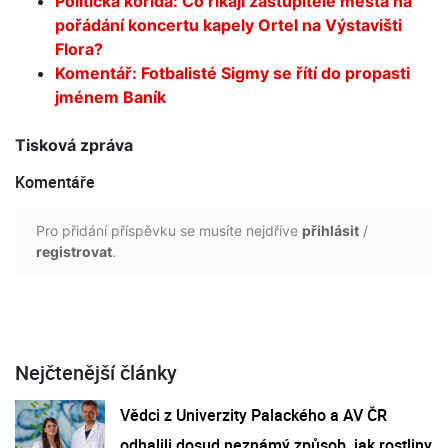
Politická korida: Co říkají zastupitelé města na
pořádání koncertu kapely Ortel na Výstavišti
Flora?
Komentář: Fotbalisté Sigmy se řítí do propasti
jménem Baník
Tisková zpráva
Komentáře
Pro přidání příspěvku se musíte nejdříve
přihlásit
/
registrovat
.
Nejčtenější články
Vědci z Univerzity Palackého a AV ČR
odhalili dosud neznámý způsob, jak rostliny