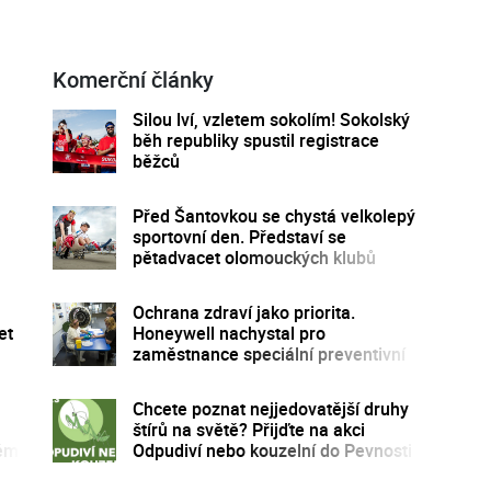
Komerční články
Silou lví, vzletem sokolím! Sokolský
běh republiky spustil registrace
běžců
Před Šantovkou se chystá velkolepý
sportovní den. Představí se
pětadvacet olomouckých klubů
Ochrana zdraví jako priorita.
et
Honeywell nachystal pro
zaměstnance speciální preventivní
program
Chcete poznat nejjedovatější druhy
štírů na světě? Přijďte na akci
kém
Odpudiví nebo kouzelní do Pevnosti
poznání