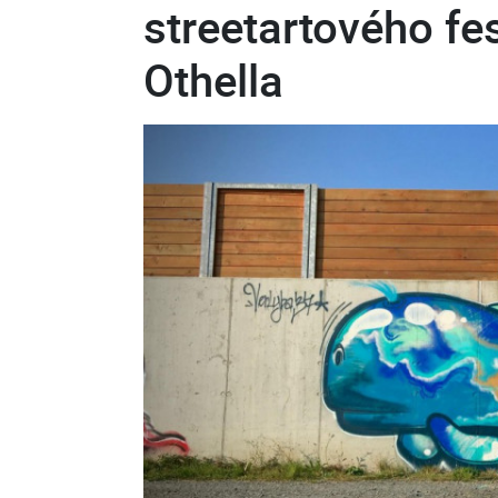
streetartového fe
Othella