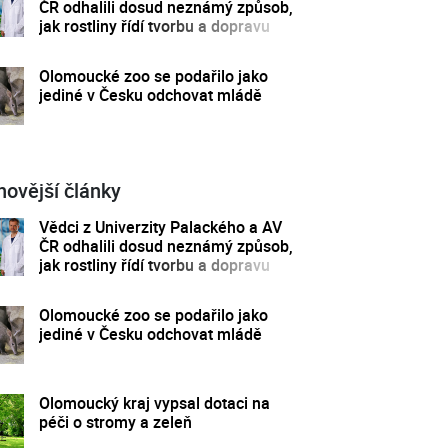
ČR odhalili dosud neznámý způsob,
jak rostliny řídí tvorbu a dopravu
svých hormonů
Olomoucké zoo se podařilo jako
jediné v Česku odchovat mládě
novější články
Vědci z Univerzity Palackého a AV
ČR odhalili dosud neznámý způsob,
jak rostliny řídí tvorbu a dopravu
svých hormonů
Olomoucké zoo se podařilo jako
jediné v Česku odchovat mládě
Olomoucký kraj vypsal dotaci na
péči o stromy a zeleň