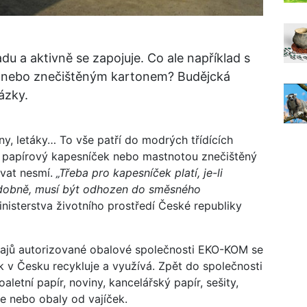
adu a aktivně se zapojuje. Co ale například s
nebo znečištěným kartonem? Budějcká
ázky.
iny, letáky… To vše patří do modrých třídících
ý papírový kapesníček nebo mastnotou znečištěný
ávat nesmí.
„Třeba pro kapesníček platí, je-li
odobně, musí být odhozen do směsného
nisterstva životního prostředí České republiky
údajů autorizované obalové společnosti EKO-KOM se
 v Česku recykluje a využívá. Zpět do společnosti
aletní papír, noviny, kancelářský papír, sešity,
ce nebo obaly od vajíček.