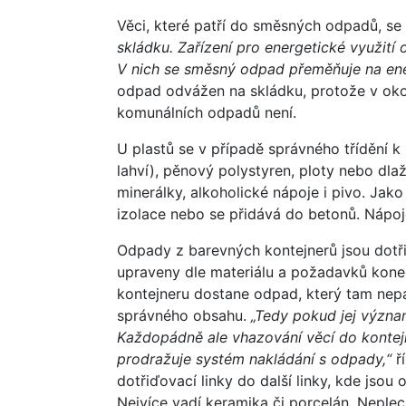
Věci, které patří do směsných odpadů, se 
skládku. Zařízení pro energetické využití 
V nich se směsný odpad přeměňuje na ene
odpad odvážen na skládku, protože v okol
komunálních odpadů není.
U plastů se v případě správného třídění k
lahví), pěnový polystyren, ploty nebo dla
minerálky, alkoholické nápoje i pivo. Jako
izolace nebo se přidává do betonů. Nápojo
Odpady z barevných kontejnerů jsou dotřiď
upraveny dle materiálu a požadavků kone
kontejneru dostane odpad, který tam nepa
správného obsahu.
„Tedy pokud jej význa
Každopádně ale vhazování věcí do kontejn
prodražuje systém nakládání s odpady,“
ří
dotřiďovací linky do další linky, kde jsou
Nejvíce vadí keramika či porcelán. Neple