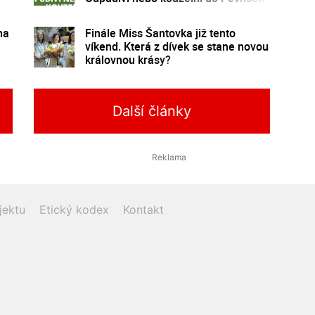
poznání
na
Finále Miss Šantovka již tento
víkend. Která z dívek se stane novou
královnou krásy?
Další články
jektu
Etický kodex
Kontakt