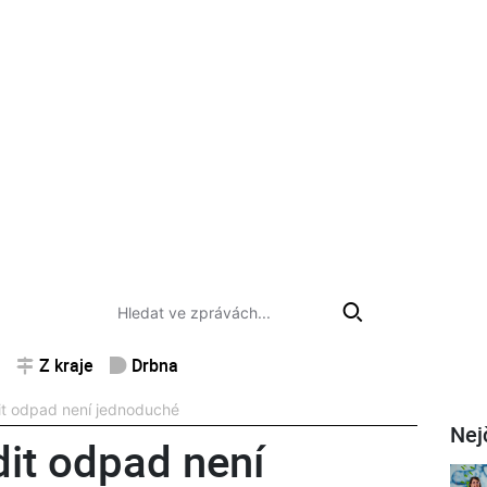
Z kraje
Drbna
dit odpad není jednoduché
Nej
dit odpad není