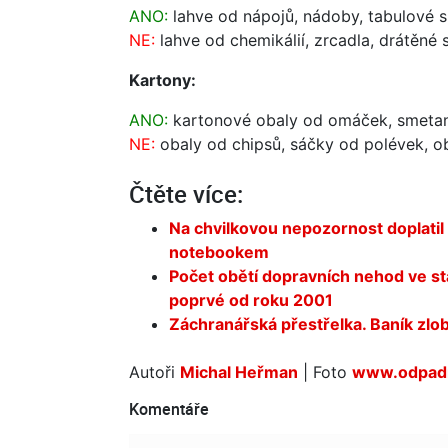
ANO:
lahve od nápojů, nádoby, tabulové s
NE:
lahve od chemikálií, zrcadla, drátěné 
Kartony:
ANO:
kartonové obaly od omáček, smetan
NE:
obaly od chipsů, sáčky od polévek, ob
Čtěte více:
Na chvilkovou nepozornost doplatil 
notebookem
Počet obětí dopravních nehod ve st
poprvé od roku 2001
Záchranářská přestřelka. Baník zlobi
Autoři
Michal Heřman
| Foto
www.odpadr
Komentáře