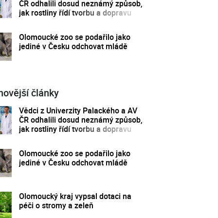
ČR odhalili dosud neznámý způsob,
jak rostliny řídí tvorbu a dopravu
svých hormonů
Olomoucké zoo se podařilo jako
jediné v Česku odchovat mládě
novější články
Vědci z Univerzity Palackého a AV
ČR odhalili dosud neznámý způsob,
jak rostliny řídí tvorbu a dopravu
svých hormonů
Olomoucké zoo se podařilo jako
jediné v Česku odchovat mládě
Olomoucký kraj vypsal dotaci na
péči o stromy a zeleň