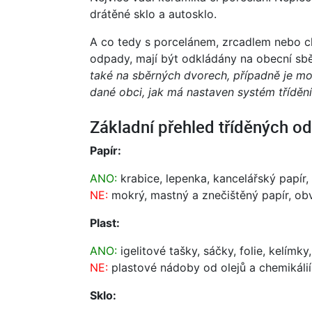
drátěné sklo a autosklo.
A co tedy s porcelánem, zrcadlem nebo 
odpady, mají být odkládány na obecní sbě
také na sběrných dvorech, případně je mo
dané obci, jak má nastaven systém třídění
Základní přehled tříděných o
Papír:
ANO:
krabice, lepenka, kancelářský papír, s
NE:
mokrý, mastný a znečištěný papír, obv
Plast:
ANO:
igelitové tašky, sáčky, folie, kelímk
NE:
plastové nádoby od olejů a chemikálií
Sklo: