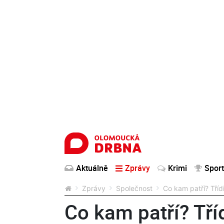
Aktuálně
Zprávy
Krimi
Sport
Zprávy
Společnost
Co kam patří? Tří
Co kam patří? Tří