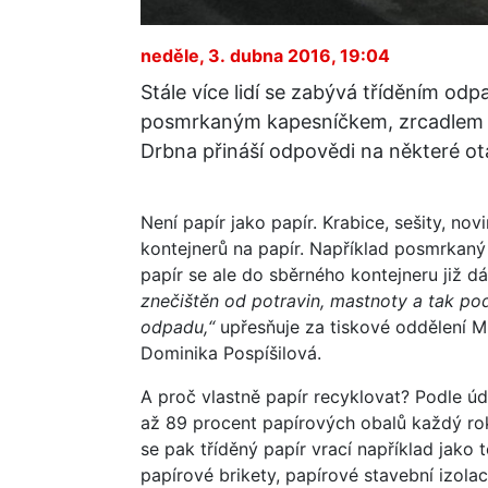
neděle, 3. dubna 2016, 19:04
Stále více lidí se zabývá tříděním odp
posmrkaným kapesníčkem, zrcadlem 
Drbna přináší odpovědi na některé ot
Není papír jako papír. Krabice, sešity, nov
kontejnerů na papír. Například posmrkan
papír se ale do sběrného kontejneru již d
znečištěn od potravin, mastnoty a tak p
odpadu,“
upřesňuje za tiskové oddělení Mi
Dominika Pospíšilová.
A proč vlastně papír recyklovat? Podle 
až 89 procent papírových obalů každý rok
se pak tříděný papír vrací například jako to
papírové brikety, papírové stavební izola