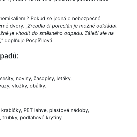
chemikáliemi? Pokud se jedná o nebezpečné
rné dvory.
„Zrcadla či porcelán je možné odkládat
žné je vhodit do směsného odpadu. Záleží ale na
,“
doplňuje Pospíšilová.
dpadů:
ešity, noviny, časopisy, letáky,
azy, vložky, obálky.
y, krabičky, PET lahve, plastové nádoby,
, trubky, podlahové krytiny.