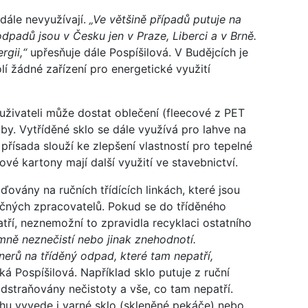
dále nevyužívají.
„Ve většině případů putuje na
odpadů jsou v Česku jen v Praze, Liberci a v Brně.
rgii,“
upřesňuje dále Pospíšilová. V Budějcích je
í žádné zařízení pro energetické využití
 uživateli může dostat oblečení (fleecové z PET
žby. Vytříděné sklo se dále využívá pro lahve na
 přísada slouží ke zlepšení vlastností pro tepelné
vé kartony mají další využití ve stavebnictví.
ovány na ručních třídících linkách, které jsou
čných zpracovatelů. Pokud se do tříděného
tří, neznemožní to zpravidla recyklaci ostatního
mně neznečistí nebo jinak znehodnotí.
erů na tříděný odpad, které tam nepatří,
ká Pospíšilová. Například sklo putuje z ruční
 odstraňovány nečistoty a vše, co tam nepatří.
chu vyvede i varné sklo (skleněné pekáče) nebo