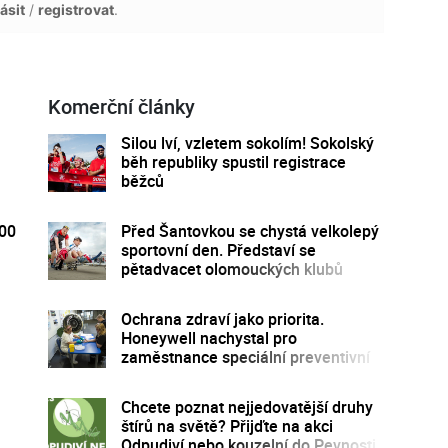
ásit
/
registrovat
.
Komerční články
Silou lví, vzletem sokolím! Sokolský
běh republiky spustil registrace
běžců
300
Před Šantovkou se chystá velkolepý
sportovní den. Představí se
pětadvacet olomouckých klubů
Ochrana zdraví jako priorita.
Honeywell nachystal pro
zaměstnance speciální preventivní
program
Chcete poznat nejjedovatější druhy
štírů na světě? Přijďte na akci
Odpudiví nebo kouzelní do Pevnosti