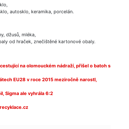
klo,
sklo, autosklo, keramika, porcelán.
y, džusů, mléka,
aly od hraček, znečištěné kartonové obaly.
cestující na olomouckém nádraží, přišel o batoh s
átech EU28 v roce 2015 meziročně narostl,
l, Sigma ale vyhrála 6:2
ecyklace.cz