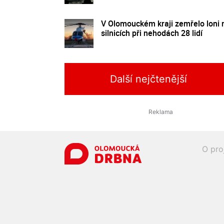
V Olomouckém kraji zemřelo loni 
silnicích při nehodách 28 lidí
Další nejčtenější
O pro