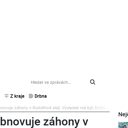
Z kraje
Drbna
bnovuje záhony v Rudolfově aleji. Výsledek má být živější a pestřejší
Nej
obnovuje záhony v