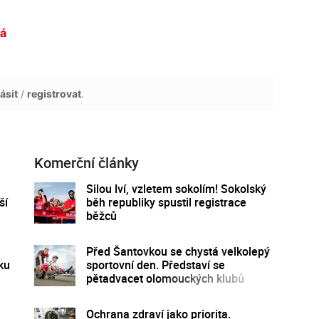
vá
ásit
/
registrovat
.
Komerční články
Silou lví, vzletem sokolím! Sokolský
ší
běh republiky spustil registrace
běžců
Před Šantovkou se chystá velkolepý
ku
sportovní den. Představí se
pětadvacet olomouckých klubů
Ochrana zdraví jako priorita.