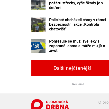
požáru střechy, výše škody je v
šetření
Policisté obcházeli chaty v rámci
bezpečnostní akce „Kontrola
chatovišť"
Pohřešuje se muž, své léky si
zapomněl doma a může mu jít o
život
Další nejčtenější
O pro