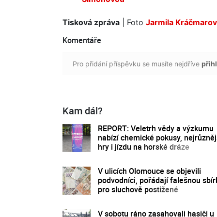
Tisková zpráva
| Foto
Jarmila Kráčmaro
Komentáře
Pro přidání příspěvku se musíte nejdříve
přihl
Kam dál?
REPORT: Veletrh vědy a výzkumu
nabízí chemické pokusy, nejrůzněj
hry i jízdu na horské dráze
V ulicích Olomouce se objevili
podvodníci, pořádají falešnou sbír
pro sluchově postižené
V sobotu ráno zasahovali hasiči u