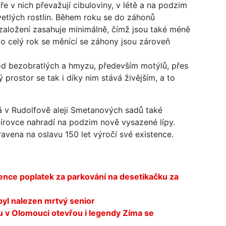
ře v nich převažují cibuloviny, v létě a na podzim
vetlých rostlin. Během roku se do záhonů
 založení zasahuje minimálně, čímž jsou také méně
po celý rok se měnící se záhony jsou zároveň
d bezobratlých a hmyzu, především motýlů, přes
prostor se tak i díky nim stává živějším, a to
 v Rudolfově aleji Smetanových sadů také
rovce nahradí na podzim nově vysazené lípy.
pravena na oslavu 150 let výročí své existence.
ence poplatek za parkování na desetikačku za
byl nalezen mrtvý senior
 v Olomouci otevřou i legendy Zíma se