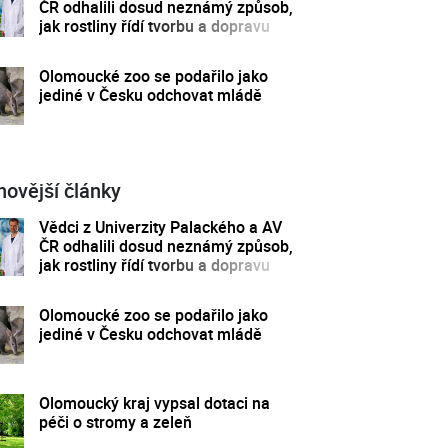
ČR odhalili dosud neznámý způsob,
jak rostliny řídí tvorbu a dopravu
svých hormonů
Olomoucké zoo se podařilo jako
jediné v Česku odchovat mládě
novější články
Vědci z Univerzity Palackého a AV
ČR odhalili dosud neznámý způsob,
jak rostliny řídí tvorbu a dopravu
svých hormonů
Olomoucké zoo se podařilo jako
jediné v Česku odchovat mládě
Olomoucký kraj vypsal dotaci na
péči o stromy a zeleň