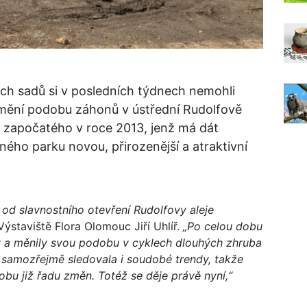
h sadů si v posledních týdnech nemohli
 mění podobu záhonů v ústřední Rudolfově
u započatého v roce 2013, jenž má dát
ho parku novou, přirozenější a atraktivní
t od slavnostního otevření Rudolfovy aleje
Výstaviště Flora Olomouc Jiří Uhlíř.
„Po celou dobu
y a měnily svou podobu v cyklech dlouhých zhruba
 samozřejmě sledovala i soudobé trendy, takže
u již řadu změn. Totéž se děje právě nyní,“