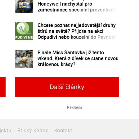
Honeywell nachystal pro
zaměstnance speciální preventivní
program
Chcete poznat nejjedovatější druhy
štírů na světě? Přijďte na akci
Odpudiví nebo kouzelní do Pevnosti
poznání
Finále Miss Šantovka již tento
víkend. Která z dívek se stane novou
královnou krásy?
Další články
jektu
Etický kodex
Kontakt