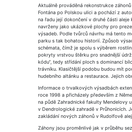
Aktuálně prováděná rekonstrukce záhonů z
Fontána po Polskou ulici a pochází z autor
na řadu její dokončení v druhé části aleje
navrženy jako ukázkové plochy pro preze
výsadeb. Podle tvůrců návrhu má tento m
parku s tak bohatou historií. Způsob vý
schémata, čímž je spolu s výběrem rostlin
pokryty vrstvou štěrku pro snadnější údr
kódu“, tedy střídání ploch s dominancí bí
trávníku. Klasičtější podobu budou mít pou
hudebního altánku a restaurace. Jejich ob
Informace o trvalkových výsadbách exten
roce 1998 a přicházely především z Něme
na půdě Zahradnické fakulty Mendelovy uni
v Dendrologické zahradě v Průhonicích. Jej
zakládání nových záhonů v Rudolfově alej
Záhony jsou proměnlivé jak v průběhu sez