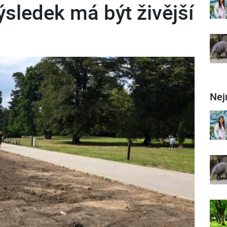
ýsledek má být živější
Nej