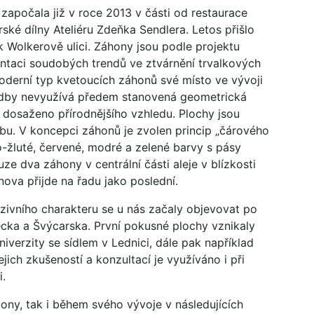
apočala již v roce 2013 v části od restaurace
ské dílny Ateliéru Zdeňka Sendlera. Letos přišlo
 k Wolkerově ulici. Záhony jsou podle projektu
ntaci soudobých trendů ve ztvárnění trvalkových
oderní typ kvetoucích záhonů své místo ve vývoji
sadby nevyužívá předem stanovená geometrická
 dosaženo přírodnějšího vzhledu. Plochy jsou
žbu. V koncepci záhonů je zvolen princip „čárového
lo-žluté, červené, modré a zelené barvy s pásy
ze dva záhony v centrální části aleje v blízkosti
nova přijde na řadu jako poslední.
zivního charakteru se u nás začaly objevovat po
cka a Švýcarska. První pokusné plochy vznikaly
verzity se sídlem v Lednici, dále pak například
ich zkušeností a konzultací je využíváno i při
i.
ony, tak i během svého vývoje v následujících