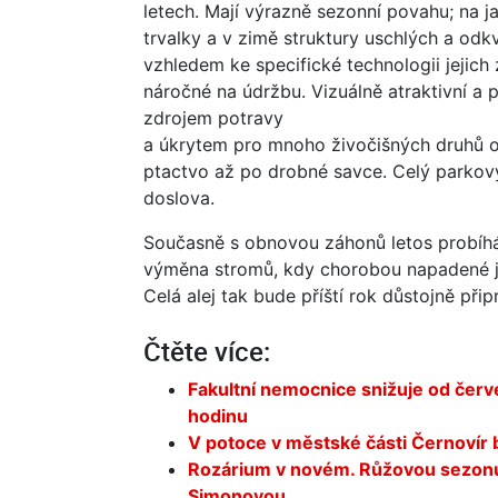
letech. Mají výrazně sezonní povahu; na ja
trvalky a v zimě struktury uschlých a odk
vzhledem ke specifické technologii jejich
náročné na údržbu. Vizuálně atraktivní a 
zdrojem potravy
a úkrytem pro mnoho živočišných druhů o
ptactvo až po drobné savce. Celý parkový 
doslova.
Současně s obnovou záhonů letos probíhá
výměna stromů, kdy chorobou napadené jí
Celá alej tak bude příští rok důstojně při
Čtěte více:
Fakultní nemocnice snižuje od červ
hodinu
V potoce v městské části Černovír 
Rozárium v novém. Růžovou sezonu
Simonovou