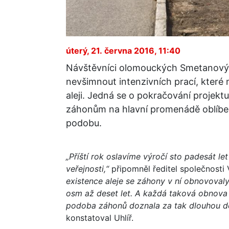
úterý, 21. června 2016, 11:40
Návštěvníci olomouckých Smetanovýc
nevšimnout intenzivních prací, které
aleji. Jedná se o pokračování projekt
záhonům na hlavní promenádě oblíbené
podobu.
„Příští rok oslavíme výročí sto padesát le
veřejnosti,“
připomněl ředitel společnosti 
existence aleje se záhony v ní obnovoval
osm až deset let. A každá taková obnova
podoba záhonů doznala za tak dlouhou dob
konstatoval Uhlíř.