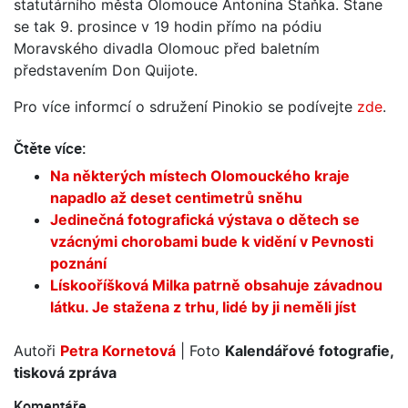
statutárního města Olomouce Antonína Staňka. Stane
se tak 9. prosince v 19 hodin přímo na pódiu
Moravského divadla Olomouc před baletním
představením Don Quijote.
Pro více informcí o sdružení Pinokio se podívejte
zde
.
Čtěte více:
Na některých místech Olomouckého kraje
napadlo až deset centimetrů sněhu
Jedinečná fotografická výstava o dětech se
vzácnými chorobami bude k vidění v Pevnosti
poznání
Lískooříšková Milka patrně obsahuje závadnou
látku. Je stažena z trhu, lidé by ji neměli jíst
Autoři
Petra Kornetová
| Foto
Kalendářové fotografie,
tisková zpráva
Komentáře