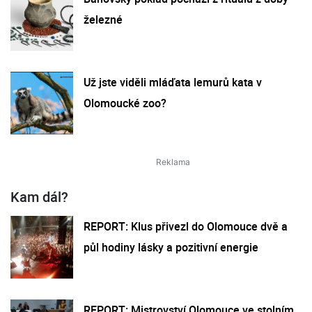
železné
Už jste viděli mláďata lemurů kata v
Olomoucké zoo?
Kam dál?
REPORT: Klus přivezl do Olomouce dvě a
půl hodiny lásky a pozitivní energie
REPORT: Mistrovství Olomouce ve stolním