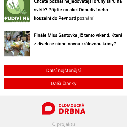
Chcete poznat nejjedovatější druhy štírů na
světě? Přijďte na akci Odpudiví nebo
kouzelní do Pevnosti poznání
Finále Miss Šantovka již tento víkend. Která
z dívek se stane novou královnou krásy?
Další nejčtenější
Další články
O projektu