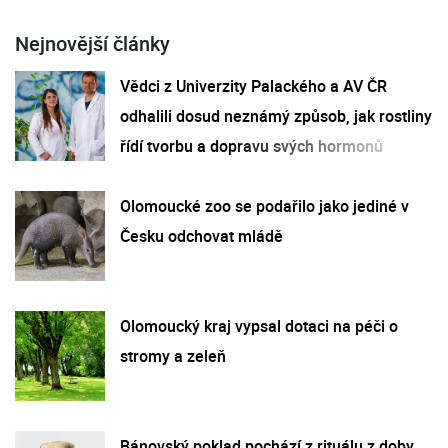
Nejnovější články
Vědci z Univerzity Palackého a AV ČR
odhalili dosud neznámý způsob, jak rostliny
řídí tvorbu a dopravu svých hormonů
Olomoucké zoo se podařilo jako jediné v
Česku odchovat mládě
Olomoucký kraj vypsal dotaci na péči o
stromy a zeleň
Bánovský poklad pochází z rituálu z doby