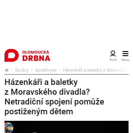
Zprávy
Společnost
Házenkáři a baletky z Moravského 
Házenkáři a baletky
z Moravského divadla?
Netradiční spojení pomůže
postiženým dětem