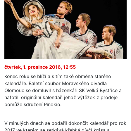
čtvrtek, 1. prosince 2016, 12:55
Konec roku se blíží a s tím také obměna starého
kalendáře. Baletní soubor Moravského divadla
Olomouc se domluvil s házenkáři SK Velká Bystřice a
nafotili originální kalendář, jehož výtěžek z prodeje
pomůže sdružení Pinokio.
V minulých dnech se podařil dokončit kalendář pro rok
2017 ve kterém se setkává křehká dívčí krása s