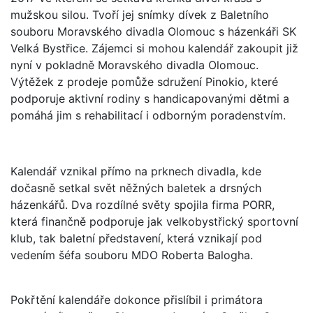
mužskou silou. Tvoří jej snímky dívek z Baletního
souboru Moravského divadla Olomouc s házenkáři SK
Velká Bystřice. Zájemci si mohou kalendář zakoupit již
nyní v pokladně Moravského divadla Olomouc.
Výtěžek z prodeje pomůže sdružení Pinokio, které
podporuje aktivní rodiny s handicapovanými dětmi a
pomáhá jim s rehabilitací i odborným poradenstvím.
Kalendář vznikal přímo na prknech divadla, kde
dočasně setkal svět něžných baletek a drsných
házenkářů. Dva rozdílné světy spojila firma PORR,
která finančně podporuje jak velkobystřický sportovní
klub, tak baletní představení, která vznikají pod
vedením šéfa souboru MDO Roberta Balogha.
Pokřtění kalendáře dokonce přislíbil i primátora