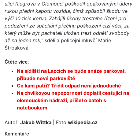
ulici Riegrova v Olomouci poškodil opakovanými údery
rukou přední kapotu vozidla, čímž způsobil škodu ve
výši 10 tisíc korun. Zahájili úkony trestního řízení pro
podezření ze spáchání přečinu poškození cizí věci, za
který může být pachateli uložen trest odnětí svobody
až na jeden rok,"
sdělila policejní mluvčí Marie
Štrbáková.
Čtěte více:
Na sídlišti na Lazcích se bude snáze parkovat,
přibude nové parkoviště
Co kam patří? Třídit odpad není jednoduché
Na chvilkovou nepozornost doplatil cestující na
olomouckém nádraží, přišel o batoh s
notebookem
Autoři
Jakub Wittka
| Foto
wikipedia.cz
Komentáře