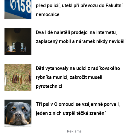
před policií, utekl při převozu do Fakultní
nemocnice
Dva lidé naletěli prodejci na internetu,
zaplacený mobil a náramek nikdy neviděli
Děti vytahovaly na udici z radíkovského
rybníka munici, zakročit museli
pyrotechnici
Tři psi v Olomouci se vzájemně porvali,
jeden z nich utrpěl těžká zranění