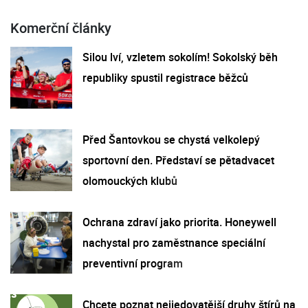
Komerční články
Silou lví, vzletem sokolím! Sokolský běh
republiky spustil registrace běžců
Před Šantovkou se chystá velkolepý
sportovní den. Představí se pětadvacet
olomouckých klubů
Ochrana zdraví jako priorita. Honeywell
nachystal pro zaměstnance speciální
preventivní program
Chcete poznat nejjedovatější druhy štírů na