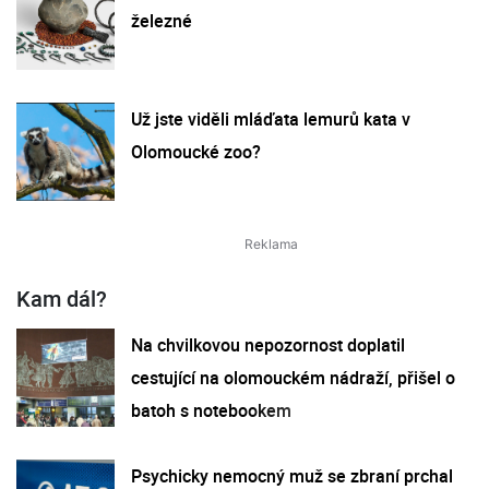
železné
Už jste viděli mláďata lemurů kata v
Olomoucké zoo?
Kam dál?
Na chvilkovou nepozornost doplatil
cestující na olomouckém nádraží, přišel o
batoh s notebookem
Psychicky nemocný muž se zbraní prchal