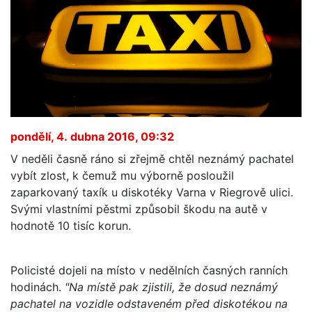
pondělí, 4. dubna 2016, 09:32
V neděli časně ráno si zřejmě chtěl neznámý pachatel
vybít zlost, k čemuž mu výborně posloužil
zaparkovaný taxík u diskotéky Varna v Riegrově ulici.
Svými vlastními pěstmi způsobil škodu na autě v
hodnotě 10 tisíc korun.
Policisté dojeli na místo v nedělních časných ranních
hodinách.
"Na místě pak zjistili, že dosud neznámý
pachatel na vozidle odstaveném před diskotékou na