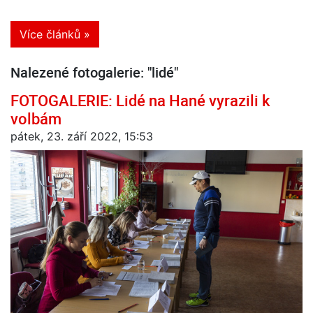
Více článků »
Nalezené fotogalerie: "lidé"
FOTOGALERIE: Lidé na Hané vyrazili k
volbám
pátek, 23. září 2022, 15:53