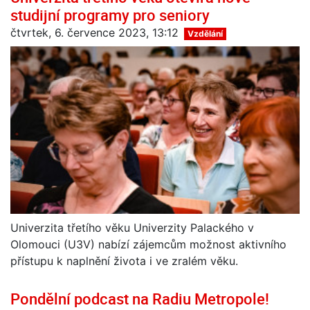
studijní programy pro seniory
čtvrtek, 6. července 2023, 13:12
Vzdělání
Univerzita třetího věku Univerzity Palackého v
Olomouci (U3V) nabízí zájemcům možnost aktivního
přístupu k naplnění života i ve zralém věku.
Pondělní podcast na Radiu Metropole!