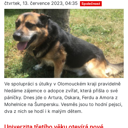
čtvrtek, 13. července 2023, 04:35
Společnost
Ve spolupráci s útulky v Olomouckém kraji pravidelně
hledáme zájemce o adopce zvířat, která přišla o své
páníčky. Dnes jde o Artura, Oskara, Ferdu a Amora z
Mohelnice na Šumpersku. Vesměs jsou to hodní pejsci,
dva z nich se hodí i k malým dětem.
Univerzita třetího věku otevírá nové