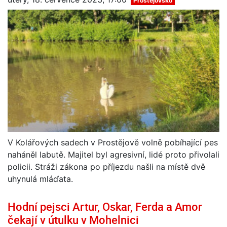
Prostějovsko
V Kolářových sadech v Prostějově volně pobíhající pes
naháněl labutě. Majitel byl agresivní, lidé proto přivolali
policii. Stráži zákona po příjezdu našli na místě dvě
uhynulá mláďata.
Hodní pejsci Artur, Oskar, Ferda a Amor
čekají v útulku v Mohelnici