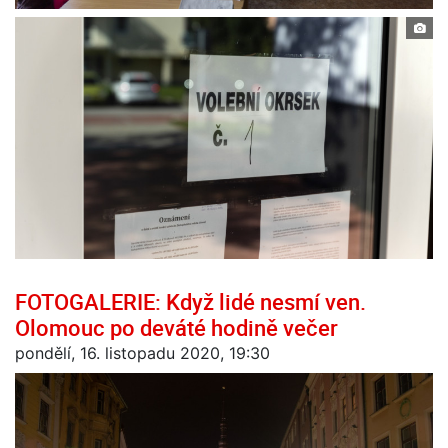
FOTOGALERIE: Když lidé nesmí ven.
Olomouc po deváté hodině večer
pondělí, 16. listopadu 2020, 19:30