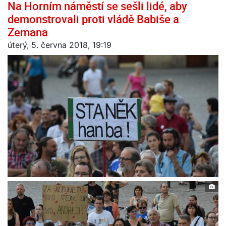
Na Horním náměstí se sešli lidé, aby
demonstrovali proti vládě Babiše a
Zemana
úterý, 5. června 2018, 19:19