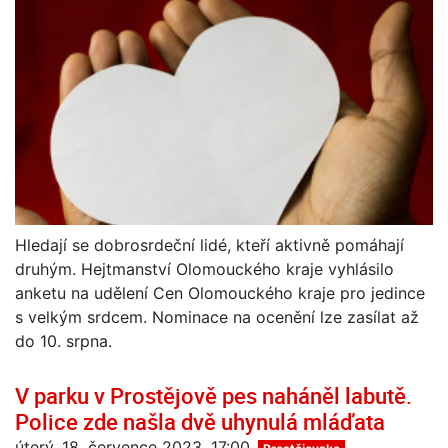
Hledají se dobrosrdeční lidé, kteří aktivně pomáhají
druhým. Hejtmanství Olomouckého kraje vyhlásilo
anketu na udělení Cen Olomouckého kraje pro jedince
s velkým srdcem. Nominace na ocenění lze zasílat až
do 10. srpna.
V parku v Prostějově pes naháněl labutě.
Police zde našla dvě uhynulá mláďata
úterý, 18. července 2023, 17:00