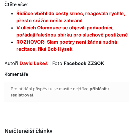
Čtěte více:
Řidičce vběhl do cesty srnec, reagovala rychle,
přesto srážce nešlo zabránit
V ulicích Olomouce se objevili podvodníci,
pořádají falešnou sbírku pro sluchově postižené
ROZHOVOR: Slam poetry není žádná nudná
recitace, říká Bob Hýsek
Autoři
David Lekeš
| Foto
Facebook ZZSOK
Komentáře
Pro přidání příspěvku se musíte nejdříve
přihlásit
/
registrovat
.
Nejčtenější články