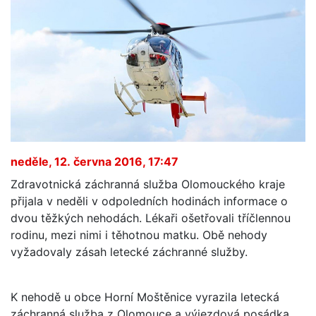
neděle, 12. června 2016, 17:47
Zdravotnická záchranná služba Olomouckého kraje
přijala v neděli v odpoledních hodinách informace o
dvou těžkých nehodách. Lékaři ošetřovali tříčlennou
rodinu, mezi nimi i těhotnou matku. Obě nehody
vyžadovaly zásah letecké záchranné služby.
K nehodě u obce Horní Moštěnice vyrazila letecká
záchranná služba z Olomouce a výjezdová posádka