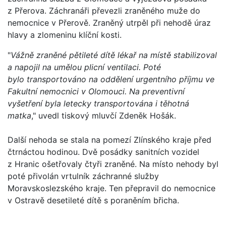
z Přerova. Záchranáři převezli zraněného muže do
nemocnice v Přerově. Zraněný utrpěl při nehodě úraz
hlavy a zlomeninu klíční kosti.
"
Vážně zraněné pětileté dítě lékař na místě stabilizoval
a napojil na umělou plicní ventilaci. Poté
bylo transportováno na oddělení urgentního příjmu ve
Fakultní nemocnici v Olomouci. Na preventivní
vyšetření byla letecky transportována i těhotná
matka
," uvedl tiskový mluvčí Zdeněk Hošák.
Další nehoda se stala na pomezí Zlínského kraje před
čtrnáctou hodinou. Dvě posádky sanitních vozidel
z Hranic ošetřovaly čtyři zraněné. Na místo nehody byl
poté přivolán vrtulník záchranné služby
Moravskoslezského kraje. Ten přepravil do nemocnice
v Ostravě desetileté dítě s poraněním břicha.