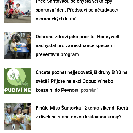
Před Šantovkou se chystá velkolepý
sportovní den. Představí se pětadvacet
olomouckých klubů
Ochrana zdraví jako priorita. Honeywell
nachystal pro zaměstnance speciální
preventivní program
Chcete poznat nejjedovatější druhy štírů na
světě? Přijďte na akci Odpudiví nebo
kouzelní do Pevnosti poznání
Finále Miss Šantovka již tento víkend. Která
z dívek se stane novou královnou krásy?