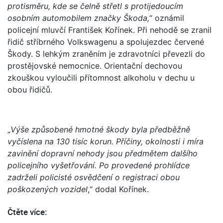
protisměru, kde se čelně střetl s protijedoucím
osobním automobilem značky Škoda,
“ oznámil
policejní mluvčí František Kořínek. Při nehodě se zranil
řidič stříbrného Volkswagenu a spolujezdec červené
Škody. S lehkým zraněním je zdravotníci převezli do
prostějovské nemocnice. Orientační dechovou
zkouškou vyloučili přítomnost alkoholu v dechu u
obou řidičů.
„
Výše způsobené hmotné škody byla předběžně
vyčíslena na 130 tisíc korun. Příčiny, okolnosti i míra
zavinění dopravní nehody jsou předmětem dalšího
policejního vyšetřování. Po provedené prohlídce
zadrželi policisté osvědčení o registraci obou
poškozených vozidel
,“ dodal Kořínek.
Čtěte více: