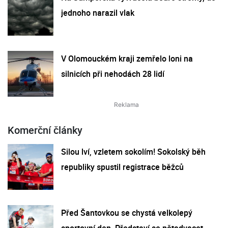
jednoho narazil vlak
V Olomouckém kraji zemřelo loni na
silnicích při nehodách 28 lidí
Komerční články
Silou lví, vzletem sokolím! Sokolský běh
republiky spustil registrace běžců
Před Šantovkou se chystá velkolepý
sportovní den. Představí se pětadvacet