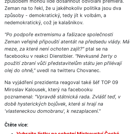
způsobem mohou lidé dosáhnout odvolání premiéra.
Zeman na to řekl, že u jakéhokoliv politika jsou dva
způsoby - demokratický, tedy jít k volbám, a
nedemokratický, což je kalašnikov.
"Po podpoře extremismu a fašizace společnosti
Zeman veřejně připouští atentát na předsedu vlády. Má
meze, za které není ochoten zajít?"
ptal se na
facebooku v reakci Dienstbier.
"Nevkusné žerty o
použití zbraní vůči představitelům státu jen přilévají
olej do ohně,"
uvedl na twitteru Chovanec.
Na vyjádření prezidenta reagoval také šéf TOP 09
Miroslav Kalousek, který na facebooku
poznamenal:
"Vpravdě státnická rada. Zvlášť teď, v
době hysterických bojůvek, které si hrají na
'vlasteneckou domobranu', k nezaplacení."
Čtěte více:
Vyhrajte lístky na sobotní Mistrovství České