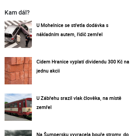
Kam dál?
U Mohelnice se střetla dodávka s
nákladním autem, řidič zemřel
Cidem Hranice vyplatí dividendu 300 Kč na
jednu akcii
U Zábřehu srazil vlak člověka, na místě
zemřel
Na Šumpersku vyvracela bouře stromy, do