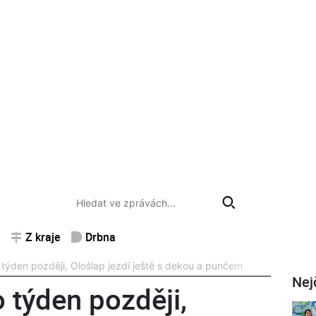
Z kraje
Drbna
 týden později, Ološlap jezdí ještě s dekou a punčem
Nej
 týden později,