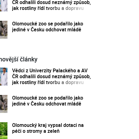
ČR odhalili dosud neznámý způsob,
jak rostliny řídí tvorbu a dopravu
svých hormonů
Olomoucké zoo se podařilo jako
jediné v Česku odchovat mládě
novější články
Vědci z Univerzity Palackého a AV
ČR odhalili dosud neznámý způsob,
jak rostliny řídí tvorbu a dopravu
svých hormonů
Olomoucké zoo se podařilo jako
jediné v Česku odchovat mládě
Olomoucký kraj vypsal dotaci na
péči o stromy a zeleň