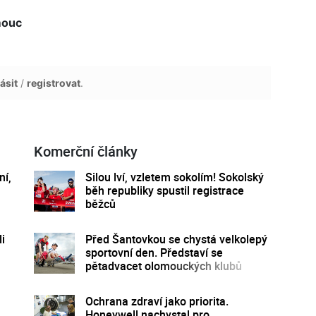
mouc
ásit
/
registrovat
.
Komerční články
ní,
Silou lví, vzletem sokolím! Sokolský
běh republiky spustil registrace
běžců
i
Před Šantovkou se chystá velkolepý
sportovní den. Představí se
pětadvacet olomouckých klubů
Ochrana zdraví jako priorita.
Honeywell nachystal pro