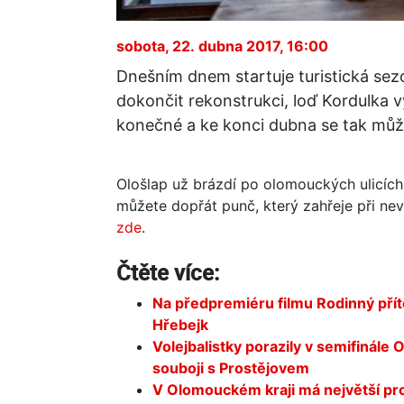
sobota, 22. dubna 2017, 16:00
Dnešním dnem startuje turistická sezo
dokončit rekonstrukci, loď Kordulka 
konečné a ke konci dubna se tak můžet
Ološlap už brázdí po olomouckých ulicích,
můžete dopřát punč, který zahřeje při ne
zde
.
Čtěte více:
Na předpremiéru filmu Rodinný přít
Hřebejk
Volejbalistky porazily v semifinále 
souboji s Prostějovem
V Olomouckém kraji má největší pr