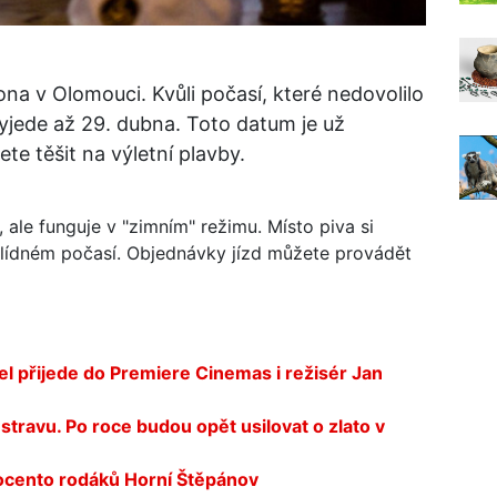
na v Olomouci. Kvůli počasí, které nedovolilo
vyjede až 29. dubna. Toto datum je už
e těšit na výletní plavby.
 ale funguje v "zimním" režimu. Místo piva si
vlídném počasí. Objednávky jízd můžete provádět
el přijede do Premiere Cinemas i režisér Jan
Ostravu. Po roce budou opět usilovat o zlato v
ocento rodáků Horní Štěpánov