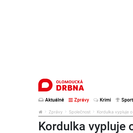
Aktuálně
Zprávy
Krimi
Sport
Zprávy
Společnost
Kordulka vypluje o
Kordulka vypluje o