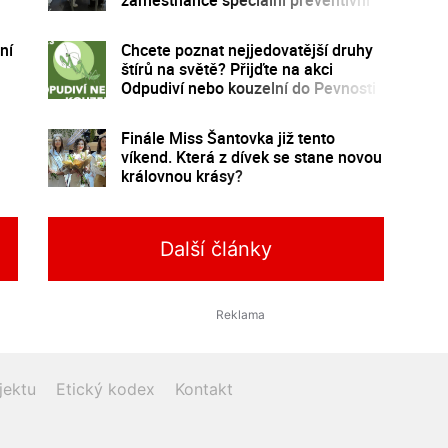
program
ní
Chcete poznat nejjedovatější druhy
štírů na světě? Přijďte na akci
Odpudiví nebo kouzelní do Pevnosti
poznání
Finále Miss Šantovka již tento
víkend. Která z dívek se stane novou
královnou krásy?
Další články
jektu
Etický kodex
Kontakt