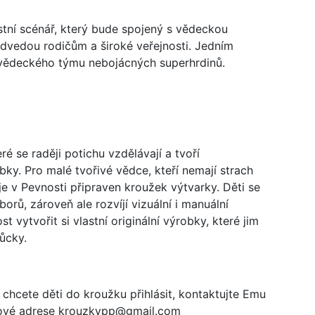
astní scénář, který bude spojený s vědeckou
edvedou rodičům a široké veřejnosti. Jedním
, vědeckého týmu nebojácných superhrdinů.
é se raději potichu vzdělávají a tvoří
ky. Pro malé tvořivé vědce, kteří nemají strach
 je v Pevnosti připraven kroužek výtvarky. Děti se
rů, zároveň ale rozvíjí vizuální i manuální
t vytvořit si vlastní originální výrobky, které jim
ůcky.
li chcete děti do kroužku přihlásit, kontaktujte Emu
ové adrese krouzkypp@gmail.com