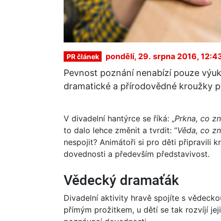
pondělí, 29. srpna 2016, 12:4
PR článek
Pevnost poznání nenabízí pouze výuk
dramatické a přírodovědné kroužky pr
V divadelní hantýrce se říká: „
Prkna, co z
to dalo lehce změnit a tvrdit: “
Věda, co z
nespojit? Animátoři si pro děti připravili k
dovednosti a především představivost.
Vědecký dramaťák
Divadelní aktivity hravě spojíte s vědeck
přímým prožitkem, u dětí se tak rozvíjí je