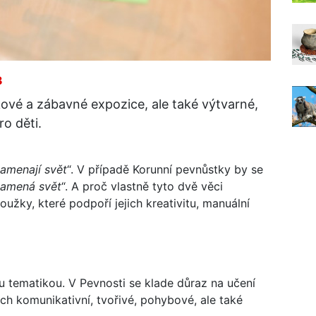
3
ové a zábavné expozice, ale také výtvarné,
o děti.
namenají svět
“. V případě Korunní pevnůstky by se
namená svět
“. A proč vlastně tyto dvě věci
roužky, které podpoří jejich kreativitu, manuální
ou tematikou. V Pevnosti se klade důraz na učení
jich komunikativní, tvořivé, pohybové, ale také