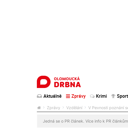
Aktuálně
Zprávy
Krimi
Sport
Zprávy
Vzdělání
V Pevnosti poznání se
Jedná se o PR článek. Více info k PR článkům