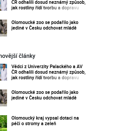
ČR odhalili dosud neznámý způsob,
jak rostliny řídí tvorbu a dopravu
svých hormonů
Olomoucké zoo se podařilo jako
jediné v Česku odchovat mládě
novější články
Vědci z Univerzity Palackého a AV
ČR odhalili dosud neznámý způsob,
jak rostliny řídí tvorbu a dopravu
svých hormonů
Olomoucké zoo se podařilo jako
jediné v Česku odchovat mládě
Olomoucký kraj vypsal dotaci na
péči o stromy a zeleň