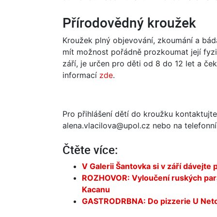
Přírodovědný kroužek
Kroužek plný objevování, zkoumání a bád
mít možnost pořádně prozkoumat její fyzik
září, je určen pro děti od 8 do 12 let a č
informací
zde
.
Pro přihlášení dětí do kroužku kontaktujt
alena.vlacilova@upol.cz nebo na telefonn
Čtěte více:
V Galerii Šantovka si v září dávejte
ROZHOVOR: Vyloučení ruských paral
Kacanu
GASTRODRBNA: Do pizzerie U Netopý