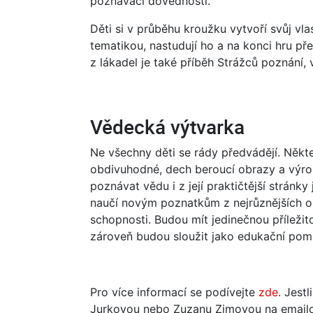
poznávací dovednosti.
Děti si v průběhu kroužku vytvoří svůj vl
tematikou, nastudují ho a na konci hru př
z lákadel je také příběh Strážců poznání
Vědecká výtvarka
Ne všechny děti se rády předvádějí. Někter
obdivuhodné, dech beroucí obrazy a výrob
poznávat vědu i z její praktičtější stránky
naučí novým poznatkům z nejrůznějších obo
schopnosti. Budou mít jedinečnou příležitos
zároveň budou sloužit jako edukační pom
Pro více informací se podívejte
zde
. Jest
Jurkovou nebo Zuzanu Zimovou na email