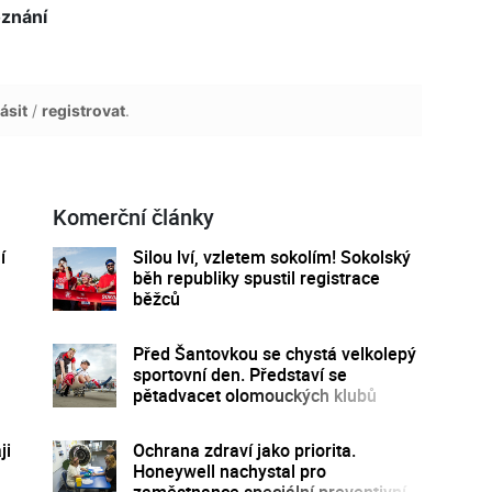
znání
ásit
/
registrovat
.
Komerční články
í
Silou lví, vzletem sokolím! Sokolský
běh republiky spustil registrace
běžců
Před Šantovkou se chystá velkolepý
sportovní den. Představí se
pětadvacet olomouckých klubů
ji
Ochrana zdraví jako priorita.
Honeywell nachystal pro
zaměstnance speciální preventivní