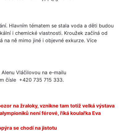
ání. Hlavním tématem se stala voda a děti budou
ální i chemické vlastnosti. Kroužek začíná od
eká na ně mimo jiné i objevné exkurze. Více
e Alenu Vláčilovou na e-mailu
ím čísle +420 735 715 333.
 pozor na žraloky, vznikne tam totiž velká výstava
ympioniků není férové, říká koulařka Eva
ra se chodí na jistotu