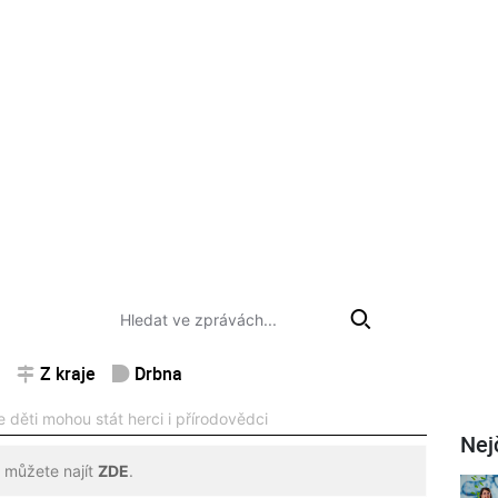
Z kraje
Drbna
 děti mohou stát herci i přírodovědci
Nej
 můžete najít
ZDE
.