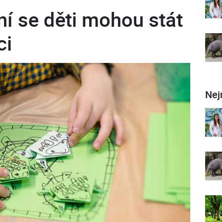
í se děti mohou stát
ci
Nej