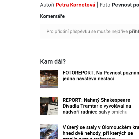
Autoři
Petra Kornetová
| Foto
Pevnost po
Komentáře
Pro přidání příspěvku se musíte nejdříve
přihl
Kam dál?
FOTOREPORT: Na Pevnost poznán
jedna návštěva nestačí
REPORT: Nahatý Shakespeare
Divadla Tramtarie vyvolával na
nádvoří radnice salvy smíchu
V úterý se staly v Olomouckém kra
hned dvě nehody, při kterých se
srazilo auto s traktorem