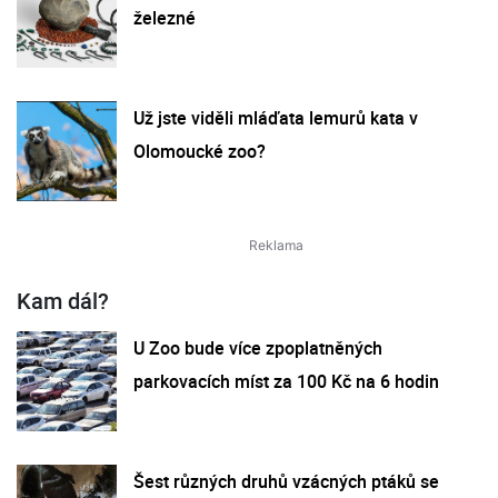
železné
Už jste viděli mláďata lemurů kata v
Olomoucké zoo?
Kam dál?
U Zoo bude více zpoplatněných
parkovacích míst za 100 Kč na 6 hodin
Šest různých druhů vzácných ptáků se