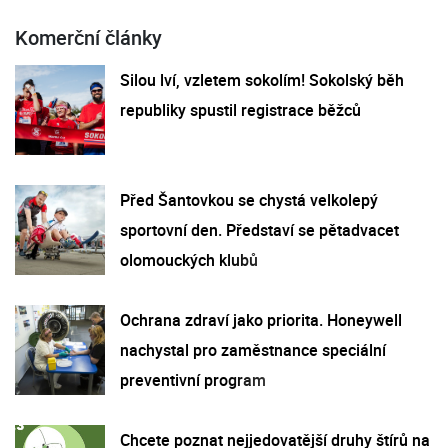
Komerční články
Silou lví, vzletem sokolím! Sokolský běh
republiky spustil registrace běžců
Před Šantovkou se chystá velkolepý
sportovní den. Představí se pětadvacet
olomouckých klubů
Ochrana zdraví jako priorita. Honeywell
nachystal pro zaměstnance speciální
preventivní program
Chcete poznat nejjedovatější druhy štírů na