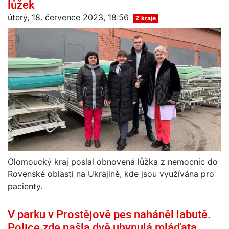
lůžek
úterý, 18. července 2023, 18:56
Z kraje
Olomoucký kraj poslal obnovená lůžka z nemocnic do
Rovenské oblasti na Ukrajině, kde jsou využívána pro
pacienty.
V parku v Prostějově pes naháněl labutě.
Police zde našla dvě uhynulá mláďata