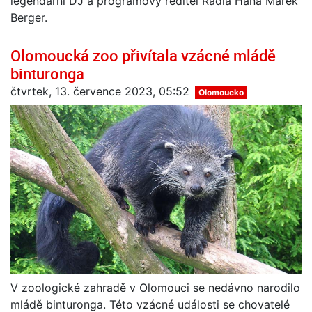
legendární DJ a programový ředitel Radia Haná Marek
Berger.
Olomoucká zoo přivítala vzácné mládě
binturonga
čtvrtek, 13. července 2023, 05:52
Olomoucko
V zoologické zahradě v Olomouci se nedávno narodilo
mládě binturonga. Této vzácné události se chovatelé