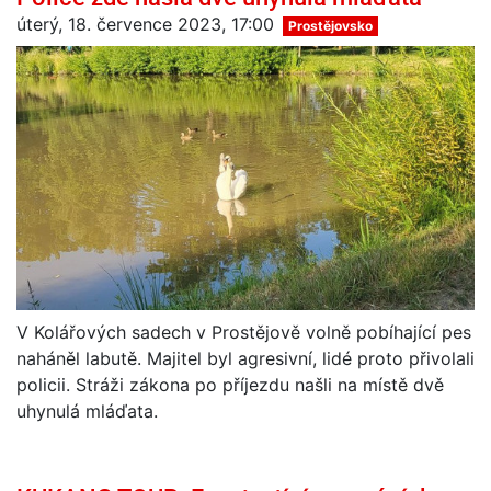
úterý, 18. července 2023, 17:00
Prostějovsko
V Kolářových sadech v Prostějově volně pobíhající pes
naháněl labutě. Majitel byl agresivní, lidé proto přivolali
policii. Stráži zákona po příjezdu našli na místě dvě
uhynulá mláďata.