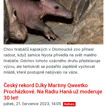
Chov hrabáčů kapských v Olomoucké zoo přinesl
radost, když samice Nyota přivedla na svět malého
hrabáče. Odchov tohoto vzácného druhu představuje
výzvu, ale tentokrát se podařilo úspěšně vychovat
mládě, které postupně nabývalo na váze.
Český rekord DJky Martiny Qweetko
Procházkové. Na Radiu Haná už moderuje
30 let!
pátek, 21. července 2023, 14:05
Kultura