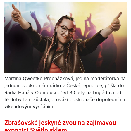
Martina Qweetko Procházková, jediná moderátorka na
jednom soukromém rádiu v České republice, přišla do
Radia Haná v Olomouci před 30 lety na brigádu a od
té doby tam zůstala, provází posluchače dopoledním i
víkendovým vysíláním.
Zbrašovské jeskyně zvou na zajímavou
expozici Světlo sklem