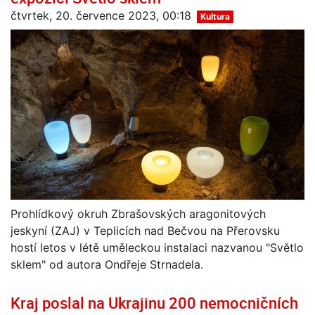
čtvrtek, 20. července 2023, 00:18
Kultura
Prohlídkový okruh Zbrašovských aragonitových
jeskyní (ZAJ) v Teplicích nad Bečvou na Přerovsku
hostí letos v létě uměleckou instalaci nazvanou "Světlo
sklem" od autora Ondřeje Strnadela.
Kraj poslal na Ukrajinu 200 nemocničních