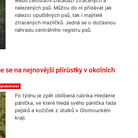
webu celostátní Databázi ztracených a
nalezených psů. Můžou do ní přidávat jak
nálezci opuštěných psů, tak i majitelé
ztracených mazlíčků. Jedná se o dočasnou
náhradu centrálního registru psů.
 se na nejnovější přírůstky v okolních
Společnost
Po týdnu je zpět oblíbená rubrika Hledáme
páníčka, ve které hledá svého páníčka řada
pejsků a kočiček z útulků v Olomouckém
kraji.