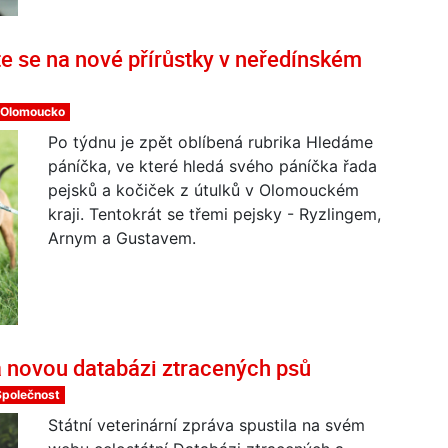
e se na nové přírůstky v neředínském
Olomoucko
Po týdnu je zpět oblíbená rubrika Hledáme
páníčka, ve které hledá svého páníčka řada
pejsků a kočiček z útulků v Olomouckém
kraji. Tentokrát se třemi pejsky - Ryzlingem,
Arnym a Gustavem.
la novou databázi ztracených psů
Společnost
Státní veterinární zpráva spustila na svém