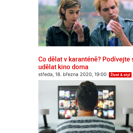
Co dělat v karanténě? Podívejte 
udělat kino doma
středa, 18. března 2020, 19:00
Život & styl