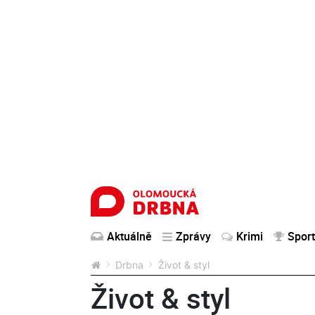
Aktuálně
Zprávy
Krimi
Sport
Drbna
Život & styl
Život & styl