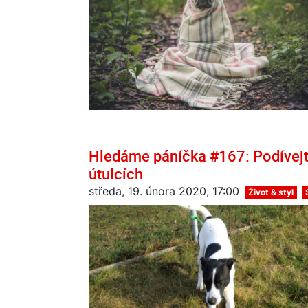
Hledáme páníčka #167: Podívejte
útulcích
středa, 19. února 2020, 17:00
Život & styl