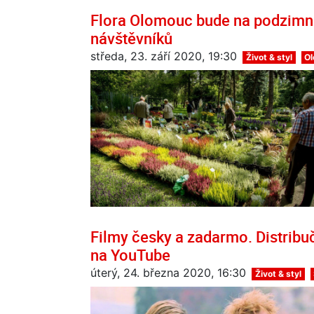
Flora Olomouc bude na podzimní
návštěvníků
středa, 23. září 2020, 19:30
Život & styl
O
Filmy česky a zadarmo. Distribuč
na YouTube
úterý, 24. března 2020, 16:30
Život & styl