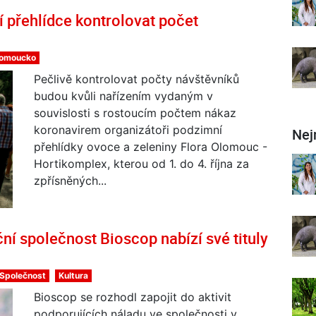
 přehlídce kontrolovat počet
lomoucko
Pečlivě kontrolovat počty návštěvníků
budou kvůli nařízením vydaným v
souvislosti s rostoucím počtem nákaz
koronavirem organizátoři podzimní
Nej
přehlídky ovoce a zeleniny Flora Olomouc -
Hortikomplex, kterou od 1. do 4. října za
zpřísněných...
ní společnost Bioscop nabízí své tituly
Společnost
Kultura
Bioscop se rozhodl zapojit do aktivit
podporujících náladu ve společnosti v