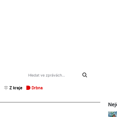
Z kraje
Drbna
Nej