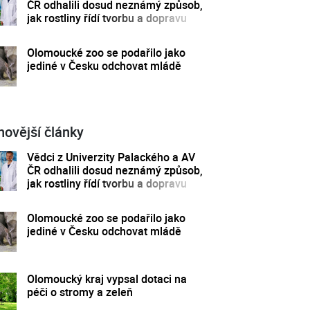
ČR odhalili dosud neznámý způsob,
jak rostliny řídí tvorbu a dopravu
svých hormonů
Olomoucké zoo se podařilo jako
jediné v Česku odchovat mládě
novější články
Vědci z Univerzity Palackého a AV
ČR odhalili dosud neznámý způsob,
jak rostliny řídí tvorbu a dopravu
svých hormonů
Olomoucké zoo se podařilo jako
jediné v Česku odchovat mládě
Olomoucký kraj vypsal dotaci na
péči o stromy a zeleň