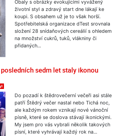
Obaly s obrázky evokujícími vyvážený
životní styl a zdravý start dne lákají ke
koupi. S obsahem už je to však horší.
Spotřebitelská organizace dTest srovnala
složení 28 snídaňových cereálií s ohledem
na množství cukrů, tuků, vlákniny či
přidaných...
 posledních sedm let staly ikonou
yl
Do pozadí k štědrovečerní večeři asi stále
patří Štědrý večer nastal nebo Tichá noc,
ale každým rokem vznikají nové vánoční
písně, které se doslova stávají ikonickými.
My jsem pro vás vybrali několik takových
písní, které vyhrávají každý rok na...