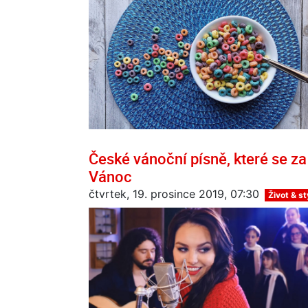
České vánoční písně, které se za
Vánoc
čtvrtek, 19. prosince 2019, 07:30
Život & st