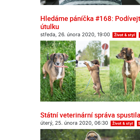
Hledáme páníčka #168: Podívejt
útulku
středa, 26. února 2020, 19:00
Život & styl
Státní veterinární správa spusti
úterý, 25. února 2020, 06:30
Život & styl