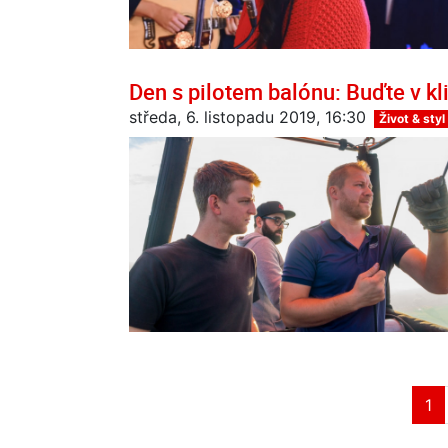
Den s pilotem balónu: Buďte v kl
středa, 6. listopadu 2019, 16:30
Život & styl
1