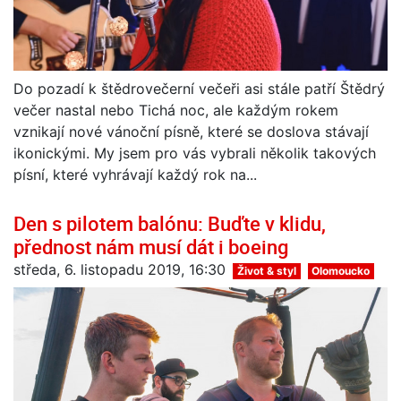
Do pozadí k štědrovečerní večeři asi stále patří Štědrý
večer nastal nebo Tichá noc, ale každým rokem
vznikají nové vánoční písně, které se doslova stávají
ikonickými. My jsem pro vás vybrali několik takových
písní, které vyhrávají každý rok na...
Den s pilotem balónu: Buďte v klidu,
přednost nám musí dát i boeing
středa, 6. listopadu 2019, 16:30
Život & styl
Olomoucko