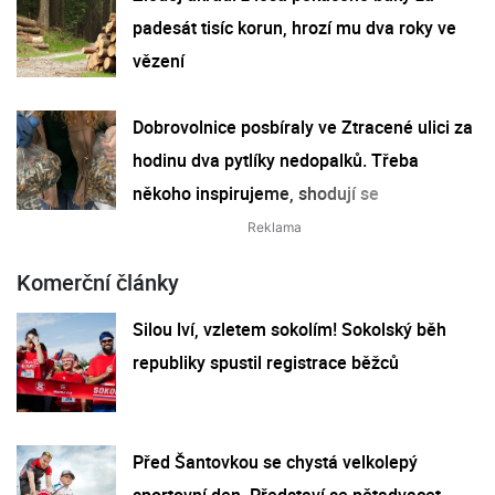
padesát tisíc korun, hrozí mu dva roky ve
vězení
Dobrovolnice posbíraly ve Ztracené ulici za
hodinu dva pytlíky nedopalků. Třeba
někoho inspirujeme, shodují se
Komerční články
Silou lví, vzletem sokolím! Sokolský běh
republiky spustil registrace běžců
Před Šantovkou se chystá velkolepý
sportovní den. Představí se pětadvacet