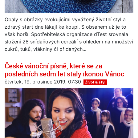
Obaly s obrázky evokujícími vyvážený životní styl a
zdravý start dne lákají ke koupi. S obsahem už je to
však horší. Spotřebitelská organizace dTest srovnala
složení 28 snídaňových cereálií s ohledem na množství
cukrů, tuků, vlákniny či přidaných...
České vánoční písně, které se za
posledních sedm let staly ikonou Vánoc
čtvrtek, 19. prosince 2019, 07:30
Život & styl