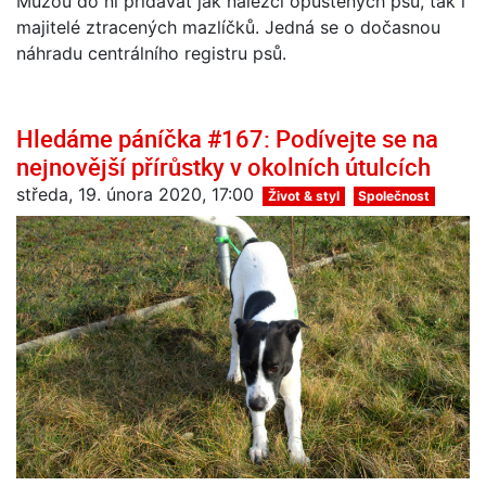
Můžou do ní přidávat jak nálezci opuštěných psů, tak i
majitelé ztracených mazlíčků. Jedná se o dočasnou
náhradu centrálního registru psů.
Hledáme páníčka #167: Podívejte se na
nejnovější přírůstky v okolních útulcích
středa, 19. února 2020, 17:00
Život & styl
Společnost