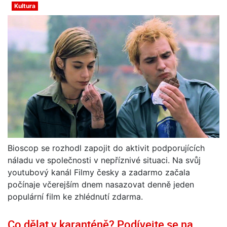
Kultura
Bioscop se rozhodl zapojit do aktivit podporujících
náladu ve společnosti v nepříznivé situaci. Na svůj
youtubový kanál Filmy česky a zadarmo začala
počínaje včerejším dnem nasazovat denně jeden
populární film ke zhlédnutí zdarma.
Co dělat v karanténě? Podívejte se na