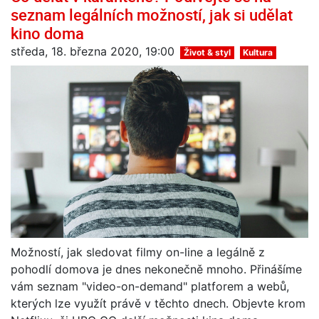
seznam legálních možností, jak si udělat
kino doma
středa, 18. března 2020, 19:00
Život & styl
Kultura
Možností, jak sledovat filmy on-line a legálně z
pohodlí domova je dnes nekonečně mnoho. Přinášíme
vám seznam "video-on-demand" platforem a webů,
kterých lze využít právě v těchto dnech. Objevte krom