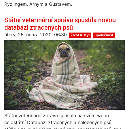
Ryzlingem, Arnym a Gustavem.
Státní veterinární správa spustila novou
databázi ztracených psů
úterý, 25. února 2020, 06:30
Život & styl
Společnost
Státní veterinární zpráva spustila na svém webu
celostátní Databázi ztracených a nalezených psů.