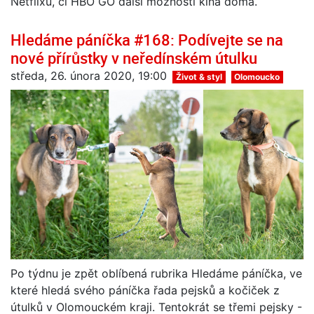
Netflixu, či HBO GO další možnosti kina doma.
Hledáme páníčka #168: Podívejte se na
nové přírůstky v neředínském útulku
středa, 26. února 2020, 19:00
Život & styl
Olomoucko
Po týdnu je zpět oblíbená rubrika Hledáme páníčka, ve
které hledá svého páníčka řada pejsků a kočiček z
útulků v Olomouckém kraji. Tentokrát se třemi pejsky -