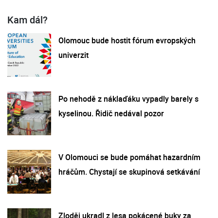
Kam dál?
Olomouc bude hostit fórum evropských
univerzit
Po nehodě z náklaďáku vypadly barely s
kyselinou. Řidič nedával pozor
V Olomouci se bude pomáhat hazardním
hráčům. Chystají se skupinová setkávání
Zloděj ukradl z lesa pokácené buky za