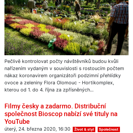
Pečlivě kontrolovat počty návštěvníků budou kvůli
nařízením vydaným v souvislosti s rostoucím počtem
nákaz koronavirem organizátoři podzimní přehlídky
ovoce a zeleniny Flora Olomouc - Hortikomplex,
kterou od 1. do 4. října za zpřísněných...
Filmy česky a zadarmo. Distribuční
společnost Bioscop nabízí své tituly na
YouTube
úterý, 24. března 2020, 16:30
Život & styl
Společnost