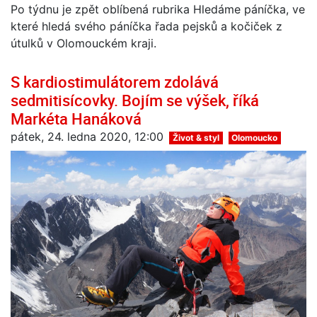
Po týdnu je zpět oblíbená rubrika Hledáme páníčka, ve
které hledá svého páníčka řada pejsků a kočiček z
útulků v Olomouckém kraji.
S kardiostimulátorem zdolává
sedmitisícovky. Bojím se výšek, říká
Markéta Hanáková
pátek, 24. ledna 2020, 12:00
Život & styl
Olomoucko