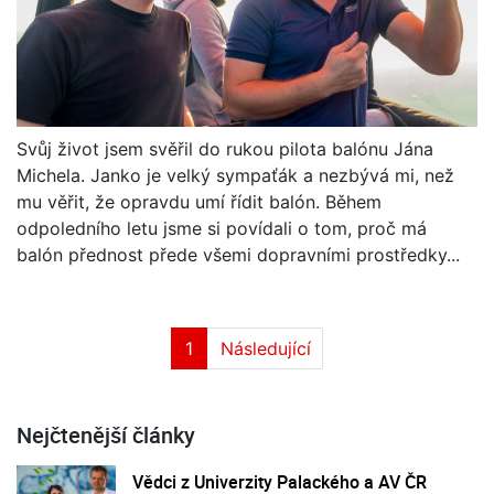
Svůj život jsem svěřil do rukou pilota balónu Jána
Michela. Janko je velký sympaťák a nezbývá mi, než
mu věřit, že opravdu umí řídit balón. Během
odpoledního letu jsme si povídali o tom, proč má
balón přednost přede všemi dopravními prostředky...
1
Následující
Nejčtenější články
Vědci z Univerzity Palackého a AV ČR