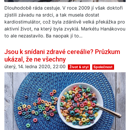
Dlouhodobě ráda cestuje. V roce 2009 jí však doktoři
zjistili závadu na srdci, a tak musela dostat
kardiostimulátor, což byla zdánlivě velká překážka pro
aktivní život, na který byla zvyklá. Markétu Hanákovou
to ale nezastavilo. Ba naopak jí to...
Jsou k snídani zdravé cereálie? Průzkum
ukázal, že ne všechny
úterý, 14. ledna 2020, 22:00
Život & styl
Společnost