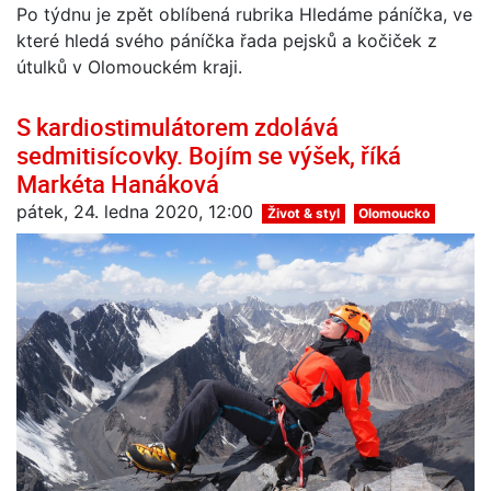
Po týdnu je zpět oblíbená rubrika Hledáme páníčka, ve
které hledá svého páníčka řada pejsků a kočiček z
útulků v Olomouckém kraji.
S kardiostimulátorem zdolává
sedmitisícovky. Bojím se výšek, říká
Markéta Hanáková
pátek, 24. ledna 2020, 12:00
Život & styl
Olomoucko