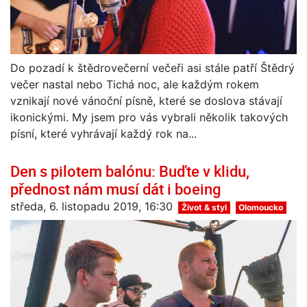
Do pozadí k štědrovečerní večeři asi stále patří Štědrý
večer nastal nebo Tichá noc, ale každým rokem
vznikají nové vánoční písně, které se doslova stávají
ikonickými. My jsem pro vás vybrali několik takových
písní, které vyhrávají každý rok na...
Den s pilotem balónu: Buďte v klidu,
přednost nám musí dát i boeing
středa, 6. listopadu 2019, 16:30
Život & styl
Olomoucko