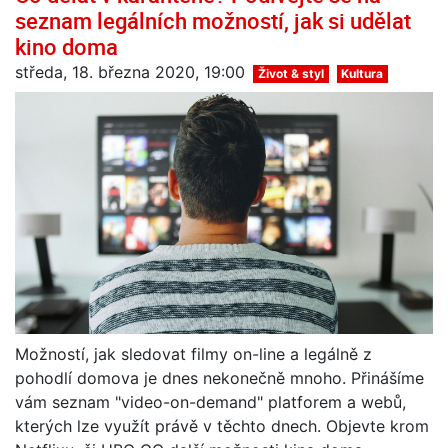
seznam legálních možností, jak si udělat
kino doma
středa, 18. března 2020, 19:00
Život & styl
Kultura
Možností, jak sledovat filmy on-line a legálně z
pohodlí domova je dnes nekonečně mnoho. Přinášíme
vám seznam "video-on-demand" platforem a webů,
kterých lze využít právě v těchto dnech. Objevte krom