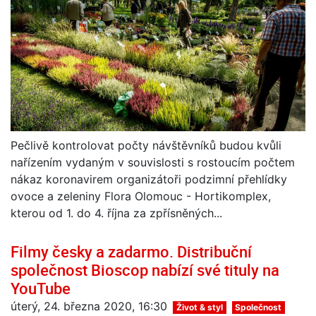
Pečlivě kontrolovat počty návštěvníků budou kvůli
nařízením vydaným v souvislosti s rostoucím počtem
nákaz koronavirem organizátoři podzimní přehlídky
ovoce a zeleniny Flora Olomouc - Hortikomplex,
kterou od 1. do 4. října za zpřísněných...
Filmy česky a zadarmo. Distribuční
společnost Bioscop nabízí své tituly na
YouTube
úterý, 24. března 2020, 16:30
Život & styl
Společnost