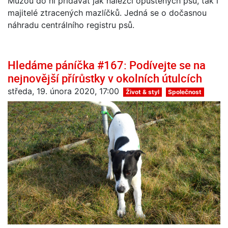
Můžou do ní přidávat jak nálezci opuštěných psů, tak i
majitelé ztracených mazlíčků. Jedná se o dočasnou
náhradu centrálního registru psů.
Hledáme páníčka #167: Podívejte se na
nejnovější přírůstky v okolních útulcích
středa, 19. února 2020, 17:00
Život & styl
Společnost