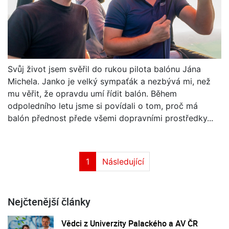
Svůj život jsem svěřil do rukou pilota balónu Jána
Michela. Janko je velký sympaťák a nezbývá mi, než
mu věřit, že opravdu umí řídit balón. Během
odpoledního letu jsme si povídali o tom, proč má
balón přednost přede všemi dopravními prostředky...
1
Následující
Nejčtenější články
Vědci z Univerzity Palackého a AV ČR