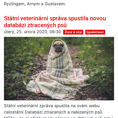
Ryzlingem, Arnym a Gustavem.
Státní veterinární správa spustila novou
databázi ztracených psů
úterý, 25. února 2020, 06:30
Život & styl
Společnost
Státní veterinární zpráva spustila na svém webu
celostátní Databázi ztracených a nalezených psů.