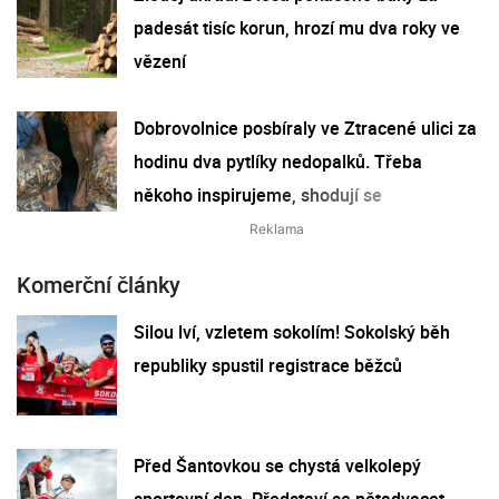
padesát tisíc korun, hrozí mu dva roky ve
vězení
Dobrovolnice posbíraly ve Ztracené ulici za
hodinu dva pytlíky nedopalků. Třeba
někoho inspirujeme, shodují se
Komerční články
Silou lví, vzletem sokolím! Sokolský běh
republiky spustil registrace běžců
Před Šantovkou se chystá velkolepý
sportovní den. Představí se pětadvacet