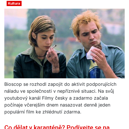
Kultura
Bioscop se rozhodl zapojit do aktivit podporujících
náladu ve společnosti v nepříznivé situaci. Na svůj
youtubový kanál Filmy česky a zadarmo začala
počínaje včerejším dnem nasazovat denně jeden
populární film ke zhlédnutí zdarma.
Co dělat v karanténě? Podívejte se na