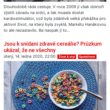
Dlouhodobě ráda cestuje. V roce 2009 jí však doktoři
zjistili závadu na srdci, a tak musela dostat
kardiostimulátor, což byla zdánlivě velká překážka pro
aktivní život, na který byla zvyklá. Markétu Hanákovou
to ale nezastavilo. Ba naopak jí to...
Jsou k snídani zdravé cereálie? Průzkum
ukázal, že ne všechny
úterý, 14. ledna 2020, 22:00
Život & styl
Společnost