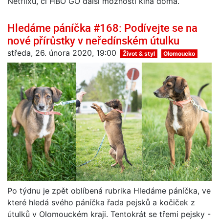
Netflixu, či HBO GO další možnosti kina doma.
Hledáme páníčka #168: Podívejte se na
nové přírůstky v neředínském útulku
středa, 26. února 2020, 19:00
Život & styl
Olomoucko
Po týdnu je zpět oblíbená rubrika Hledáme páníčka, ve
které hledá svého páníčka řada pejsků a kočiček z
útulků v Olomouckém kraji. Tentokrát se třemi pejsky -