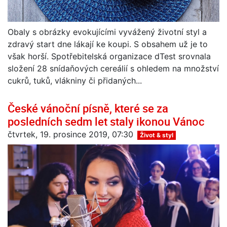
Obaly s obrázky evokujícími vyvážený životní styl a
zdravý start dne lákají ke koupi. S obsahem už je to
však horší. Spotřebitelská organizace dTest srovnala
složení 28 snídaňových cereálií s ohledem na množství
cukrů, tuků, vlákniny či přidaných...
České vánoční písně, které se za
posledních sedm let staly ikonou Vánoc
čtvrtek, 19. prosince 2019, 07:30
Život & styl