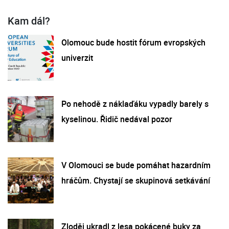
Kam dál?
Olomouc bude hostit fórum evropských
univerzit
Po nehodě z náklaďáku vypadly barely s
kyselinou. Řidič nedával pozor
V Olomouci se bude pomáhat hazardním
hráčům. Chystají se skupinová setkávání
Zloděj ukradl z lesa pokácené buky za