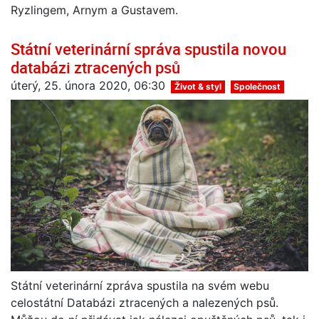
Ryzlingem, Arnym a Gustavem.
Státní veterinární správa spustila novou
databázi ztracených psů
úterý, 25. února 2020, 06:30
Život & styl
Společnost
Státní veterinární zpráva spustila na svém webu
celostátní Databázi ztracených a nalezených psů.