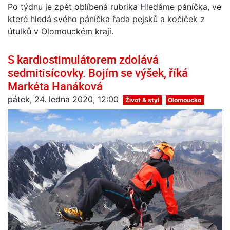
Po týdnu je zpět oblíbená rubrika Hledáme páníčka, ve
které hledá svého páníčka řada pejsků a kočiček z
útulků v Olomouckém kraji.
S kardiostimulátorem zdolává
sedmitisícovky. Bojím se výšek, říká
Markéta Hanáková
pátek, 24. ledna 2020, 12:00
Život & styl
Olomoucko