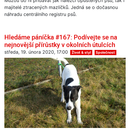
Můžou do ní přidávat jak nálezci opuštěných psů, tak i
majitelé ztracených mazlíčků. Jedná se o dočasnou
náhradu centrálního registru psů.
Hledáme páníčka #167: Podívejte se na
nejnovější přírůstky v okolních útulcích
středa, 19. února 2020, 17:00
Život & styl
Společnost