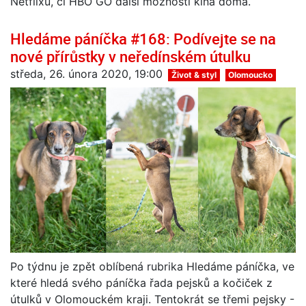
Netflixu, či HBO GO další možnosti kina doma.
Hledáme páníčka #168: Podívejte se na
nové přírůstky v neředínském útulku
středa, 26. února 2020, 19:00
Život & styl
Olomoucko
Po týdnu je zpět oblíbená rubrika Hledáme páníčka, ve
které hledá svého páníčka řada pejsků a kočiček z
útulků v Olomouckém kraji. Tentokrát se třemi pejsky -