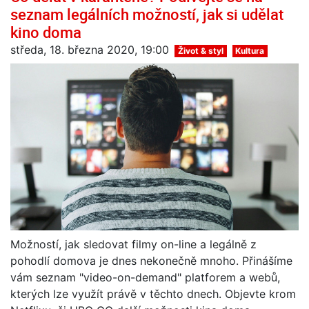
seznam legálních možností, jak si udělat
kino doma
středa, 18. března 2020, 19:00
Život & styl
Kultura
Možností, jak sledovat filmy on-line a legálně z
pohodlí domova je dnes nekonečně mnoho. Přinášíme
vám seznam "video-on-demand" platforem a webů,
kterých lze využít právě v těchto dnech. Objevte krom