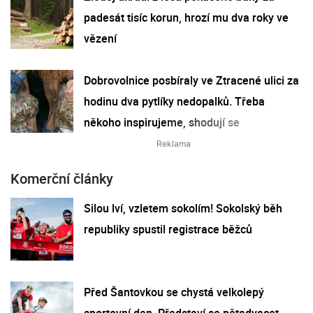
padesát tisíc korun, hrozí mu dva roky ve
vězení
Dobrovolnice posbíraly ve Ztracené ulici za
hodinu dva pytlíky nedopalků. Třeba
někoho inspirujeme, shodují se
Komerční články
Silou lví, vzletem sokolím! Sokolský běh
republiky spustil registrace běžců
Před Šantovkou se chystá velkolepý
sportovní den. Představí se pětadvacet