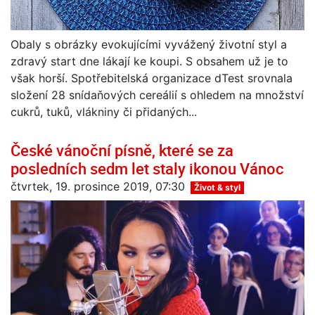
Obaly s obrázky evokujícími vyvážený životní styl a
zdravý start dne lákají ke koupi. S obsahem už je to
však horší. Spotřebitelská organizace dTest srovnala
složení 28 snídaňových cereálií s ohledem na množství
cukrů, tuků, vlákniny či přidaných...
České vánoční písně, které se za
posledních sedm let staly ikonou Vánoc
čtvrtek, 19. prosince 2019, 07:30
Život & styl