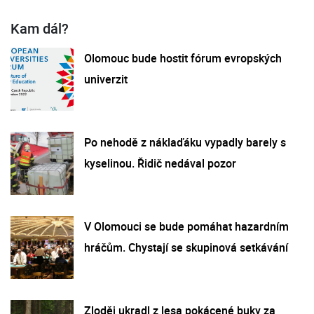
Kam dál?
Olomouc bude hostit fórum evropských
univerzit
Po nehodě z náklaďáku vypadly barely s
kyselinou. Řidič nedával pozor
V Olomouci se bude pomáhat hazardním
hráčům. Chystají se skupinová setkávání
Zloděj ukradl z lesa pokácené buky za