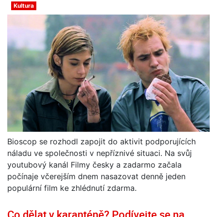
Kultura
Bioscop se rozhodl zapojit do aktivit podporujících
náladu ve společnosti v nepříznivé situaci. Na svůj
youtubový kanál Filmy česky a zadarmo začala
počínaje včerejším dnem nasazovat denně jeden
populární film ke zhlédnutí zdarma.
Co dělat v karanténě? Podívejte se na