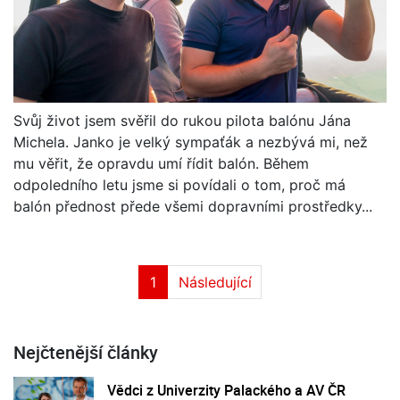
Svůj život jsem svěřil do rukou pilota balónu Jána
Michela. Janko je velký sympaťák a nezbývá mi, než
mu věřit, že opravdu umí řídit balón. Během
odpoledního letu jsme si povídali o tom, proč má
balón přednost přede všemi dopravními prostředky...
1
Následující
Nejčtenější články
Vědci z Univerzity Palackého a AV ČR