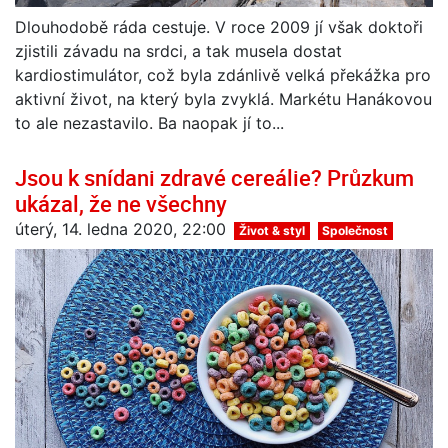
Dlouhodobě ráda cestuje. V roce 2009 jí však doktoři
zjistili závadu na srdci, a tak musela dostat
kardiostimulátor, což byla zdánlivě velká překážka pro
aktivní život, na který byla zvyklá. Markétu Hanákovou
to ale nezastavilo. Ba naopak jí to...
Jsou k snídani zdravé cereálie? Průzkum
ukázal, že ne všechny
úterý, 14. ledna 2020, 22:00
Život & styl
Společnost