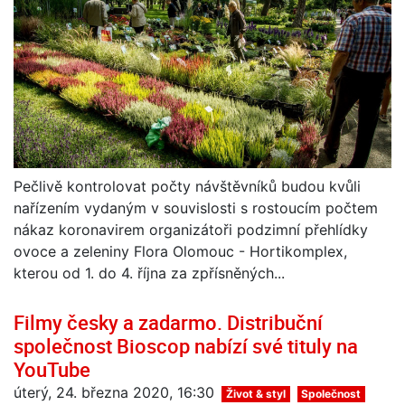
Pečlivě kontrolovat počty návštěvníků budou kvůli
nařízením vydaným v souvislosti s rostoucím počtem
nákaz koronavirem organizátoři podzimní přehlídky
ovoce a zeleniny Flora Olomouc - Hortikomplex,
kterou od 1. do 4. října za zpřísněných...
Filmy česky a zadarmo. Distribuční
společnost Bioscop nabízí své tituly na
YouTube
úterý, 24. března 2020, 16:30
Život & styl
Společnost