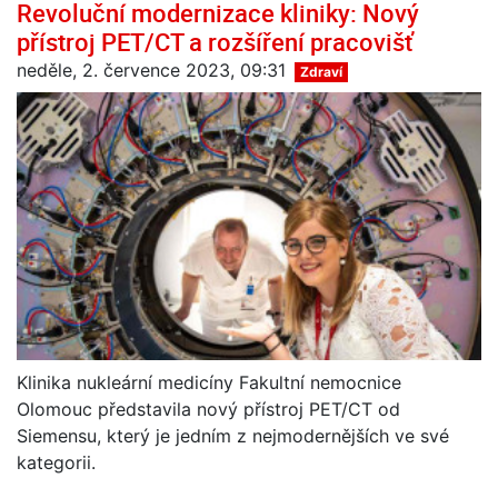
Revoluční modernizace kliniky: Nový
přístroj PET/CT a rozšíření pracovišť
neděle, 2. července 2023, 09:31
Zdraví
Klinika nukleární medicíny Fakultní nemocnice
Olomouc představila nový přístroj PET/CT od
Siemensu, který je jedním z nejmodernějších ve své
kategorii.