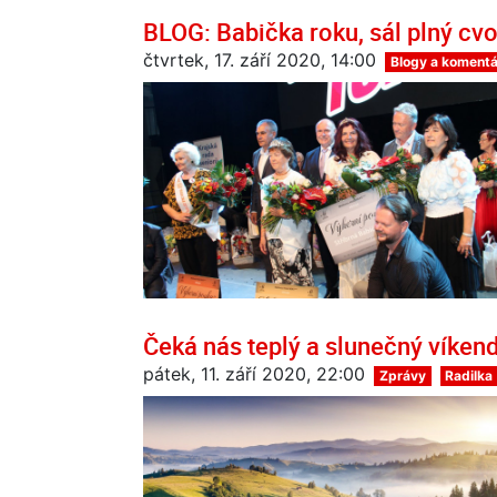
BLOG: Babička roku, sál plný cv
čtvrtek, 17. září 2020, 14:00
Blogy a komentá
Čeká nás teplý a slunečný víken
pátek, 11. září 2020, 22:00
Zprávy
Radilka