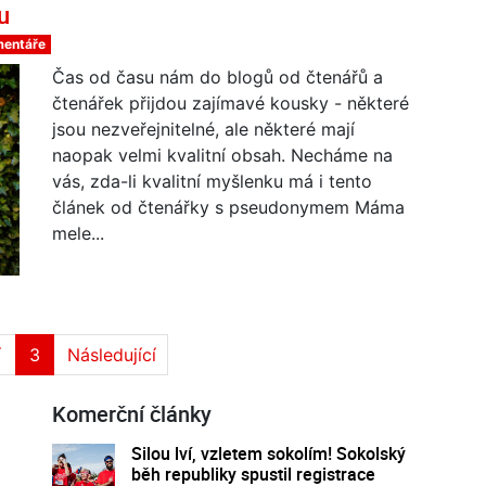
u
mentáře
Čas od času nám do blogů od čtenářů a
čtenářek přijdou zajímavé kousky - některé
jsou nezveřejnitelné, ale některé mají
naopak velmi kvalitní obsah. Necháme na
vás, zda-li kvalitní myšlenku má i tento
článek od čtenářky s pseudonymem Máma
mele...
í
3
Následující
Komerční články
Silou lví, vzletem sokolím! Sokolský
běh republiky spustil registrace