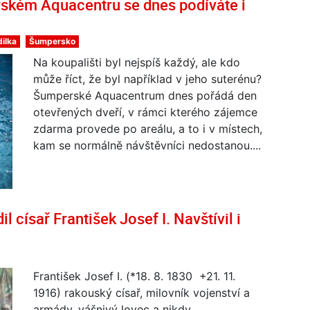
rském Aquacentru se dnes podíváte i
ilka
Šumpersko
Na koupališti byl nejspíš každý, ale kdo
může říct, že byl například v jeho suterénu?
Šumperské Aquacentrum dnes pořádá den
otevřených dveří, v rámci kterého zájemce
zdarma provede po areálu, a to i v místech,
kam se normálně návštěvníci nedostanou....
l císař František Josef I. Navštívil i
František Josef I. (*18. 8. 1830 +21. 11.
1916) rakouský císař, milovník vojenství a
armády, vášnivý lovec a nikdy