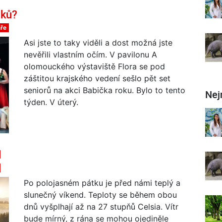
oků?
ře
Asi jste to taky viděli a dost možná jste
nevěřili vlastním očím. V pavilonu A
olomouckého výstaviště Flora se pod
záštitou krajského vedení sešlo pět set
seniorů na akci Babička roku. Bylo to tento
Nej
týden. V úterý.
d
Po polojasném pátku je před námi teplý a
slunečný víkend. Teploty se během obou
dnů vyšplhají až na 27 stupňů Celsia. Vítr
bude mírný, z rána se mohou ojediněle