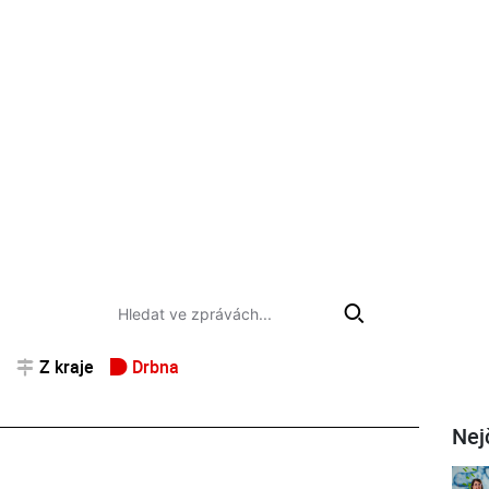
Z kraje
Drbna
Nej