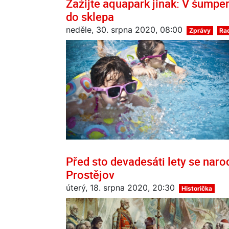
Zažijte aquapark jinak: V šumpe
do sklepa
neděle, 30. srpna 2020, 08:00
Zprávy
Rad
Před sto devadesáti lety se narodi
Prostějov
úterý, 18. srpna 2020, 20:30
Historička