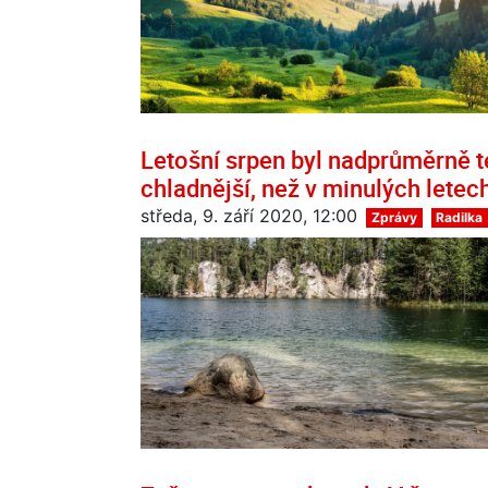
Letošní srpen byl nadprůměrně 
chladnější, než v minulých letec
středa, 9. září 2020, 12:00
Zprávy
Radilka