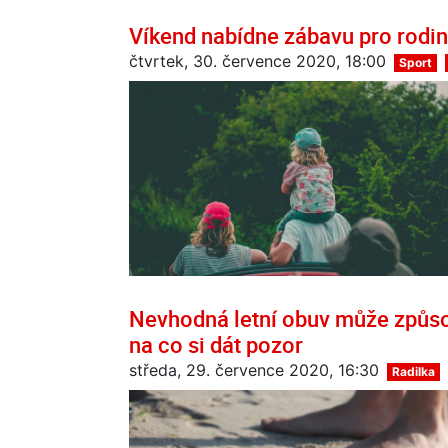
Víkend nabídne zábavu pro rodin
čtvrtek, 30. července 2020, 18:00
Sport
Nevhodná letní obuv může způsob
na co si dát pozor
středa, 29. července 2020, 16:30
Radilka