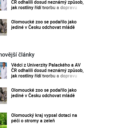
ČR odhalili dosud neznámý způsob,
jak rostliny řídí tvorbu a dopravu
svých hormonů
Olomoucké zoo se podařilo jako
jediné v Česku odchovat mládě
novější články
Vědci z Univerzity Palackého a AV
ČR odhalili dosud neznámý způsob,
jak rostliny řídí tvorbu a dopravu
svých hormonů
Olomoucké zoo se podařilo jako
jediné v Česku odchovat mládě
Olomoucký kraj vypsal dotaci na
péči o stromy a zeleň