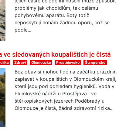
jejich časté celodenní nošení může způsobit
problémy jak chodidlům, tak celému
pohybovému aparátu. Boty totiž
neposkytují nohám žádnou oporu, což se
podle...
 ve sledovaných koupalištích je čistá
dilka
Zdraví
Olomoucko
Prostějovsko
Šumpersko
Bez obav si mohou lidé na začátku prázdnin
zaplavat v koupalištích v Olomouckém kraji,
která jsou pod dohledem hygieniků. Voda v
Plumlovské nádrži u Prostějova i ve
štěrkopískových jezerech Poděbrady u
Olomouce je čistá, žádná zdravotní rizika...