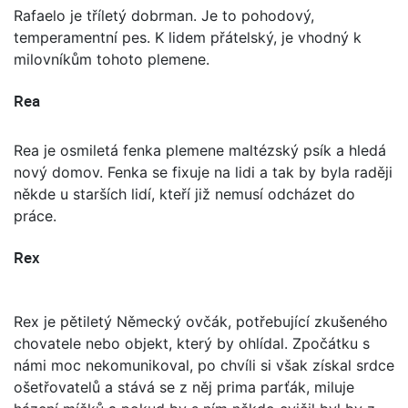
Rafaelo je tříletý dobrman. Je to pohodový,
temperamentní pes. K lidem přátelský, je vhodný k
milovníkům tohoto plemene.
Rea
Rea je osmiletá fenka plemene maltézský psík a hledá
nový domov. Fenka se fixuje na lidi a tak by byla raději
někde u starších lidí, kteří již nemusí odcházet do
práce.
Rex
Rex je pětiletý Německý ovčák, potřebující zkušeného
chovatele nebo objekt, který by ohlídal. Zpočátku s
námi moc nekomunikoval, po chvíli si však získal srdce
ošetřovatelů a stává se z něj prima parťák, miluje