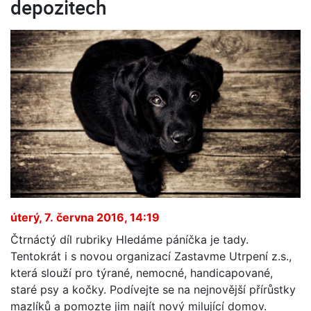
depozitech
úterý, 7. června 2016, 14:19
Čtrnáctý díl rubriky Hledáme páníčka je tady.
Tentokrát i s novou organizací Zastavme Utrpení z.s.,
která slouží pro týrané, nemocné, handicapované,
staré psy a kočky. Podívejte se na nejnovější přírůstky
mazlíků a pomozte jim najít nový milující domov.