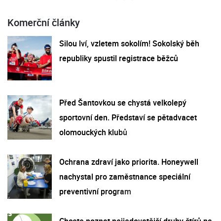
Komerční články
Silou lví, vzletem sokolím! Sokolský běh
republiky spustil registrace běžců
Před Šantovkou se chystá velkolepý
sportovní den. Představí se pětadvacet
olomouckých klubů
Ochrana zdraví jako priorita. Honeywell
nachystal pro zaměstnance speciální
preventivní program
Chcete poznat nejjedovatější druhy štírů na