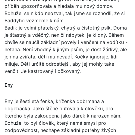
příběh upozorňovala a hledala mu nový domov.
Bohužel se nikdo neozval, tak jsme se rozhodli, že si
Baddyho vezmeme k nám.
Badík je velmi přátelský, chytrý a čistotný psík. Doma
je šťastný a vděčný, neničí nábytek, je klidný. Během
chvíle se naučil základní povely i venčení na vodítku -
netahá. Není vhodný k jiným psům, je dost žárlivý, ale
jen na zvířata, děti mu nevadí. Kočky ignoruje, lidi
miluje. Děti určitě odrostlejší, aby jej mohly také
venčit. Je kastrovaný i očkovaný.
Eny
Eny je šestiletá fenka, kříženka dobrmana a
ridgebacka. Jako štěně putovala k člověku, pro
kterého byla zakoupena jako dárek k narozeninám.
Bohužel to byl člověk, který nemá smysl pro
zodpovědnost, nechápe základní potřeby živých