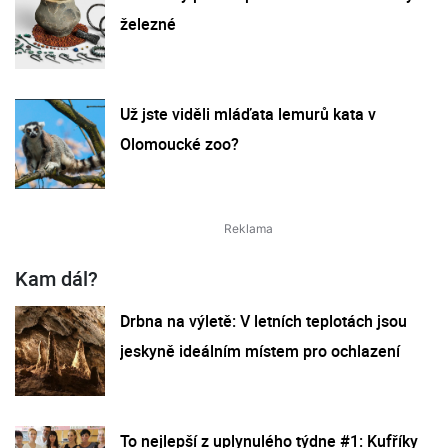
železné
Už jste viděli mláďata lemurů kata v
Olomoucké zoo?
Kam dál?
Drbna na výletě: V letních teplotách jsou
jeskyně ideálním místem pro ochlazení
To nejlepší z uplynulého týdne #1: Kufříky