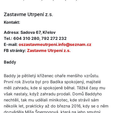
Zastavme Utrpení z.s.
Kontakt:
Adresa: Sadova 67, Křelov
Tel.: 604 310 280, 792 272 232
E-mail:
oszastavmeutrpeni.info@seznam.cz
FB stránky:
Zastavme Utrpení z.s.
Baddy
Baddy je pětiletý kříženec ohaře menšího vzrůstu.
První rok života byl pro Badíka spokojený, majitelé
měli zahradu, kde si spokojeně běhal. Těžké časy mu
však nastaly, když zahradu prodali. Domů Baddyho
nechtěli, tak mu udělali minikotec, kde strávil sám
několik let, prakticky až do března 2016, kdy se o něm
dozvěděla Míša Špernogová, která na jeho smutný