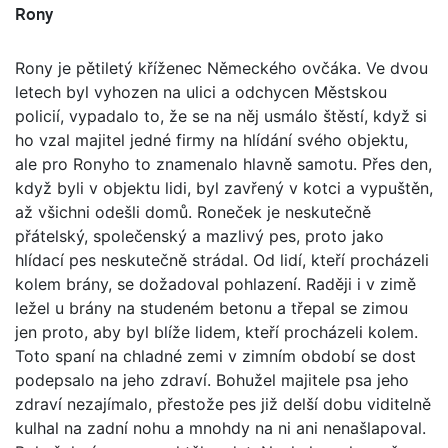
Rony
Rony je pětiletý kříženec Německého ovčáka. Ve dvou
letech byl vyhozen na ulici a odchycen Městskou
policií, vypadalo to, že se na něj usmálo štěstí, když si
ho vzal majitel jedné firmy na hlídání svého objektu,
ale pro Ronyho to znamenalo hlavně samotu. Přes den,
když byli v objektu lidi, byl zavřený v kotci a vypuštěn,
až všichni odešli domů. Roneček je neskutečně
přátelský, společenský a mazlivý pes, proto jako
hlídací pes neskutečně strádal. Od lidí, kteří procházeli
kolem brány, se dožadoval pohlazení. Raději i v zimě
ležel u brány na studeném betonu a třepal se zimou
jen proto, aby byl blíže lidem, kteří procházeli kolem.
Toto spaní na chladné zemi v zimním období se dost
podepsalo na jeho zdraví. Bohužel majitele psa jeho
zdraví nezajímalo, přestože pes již delší dobu viditelně
kulhal na zadní nohu a mnohdy na ni ani nenašlapoval.