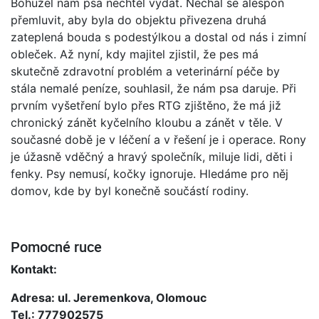
Bohužel nám psa nechtěl vydat. Nechal se alespoň
přemluvit, aby byla do objektu přivezena druhá
zateplená bouda s podestýlkou a dostal od nás i zimní
obleček. Až nyní, kdy majitel zjistil, že pes má
skutečně zdravotní problém a veterinární péče by
stála nemalé peníze, souhlasil, že nám psa daruje. Při
prvním vyšetření bylo přes RTG zjištěno, že má již
chronický zánět kyčelního kloubu a zánět v těle. V
současné době je v léčení a v řešení je i operace. Rony
je úžasně vděčný a hravý společník, miluje lidi, děti i
fenky. Psy nemusí, kočky ignoruje. Hledáme pro něj
domov, kde by byl konečně součástí rodiny.
Pomocné ruce
Kontakt:
Adresa: ul. Jeremenkova, Olomouc
Tel.: 777902575