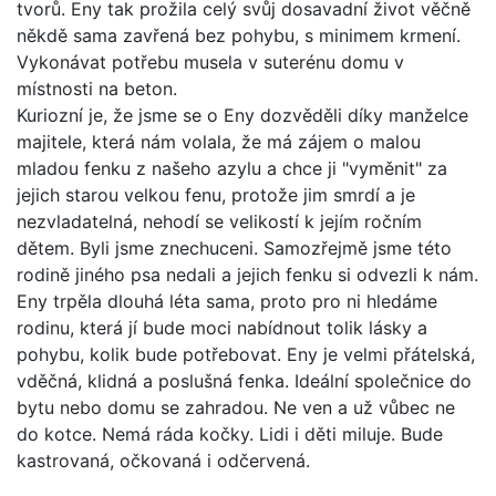
tvorů. Eny tak prožila celý svůj dosavadní život věčně
někdě sama zavřená bez pohybu, s minimem krmení.
Vykonávat potřebu musela v suterénu domu v
místnosti na beton.
Kuriozní je, že jsme se o Eny dozvěděli díky manželce
majitele, která nám volala, že má zájem o malou
mladou fenku z našeho azylu a chce ji "vyměnit" za
jejich starou velkou fenu, protože jim smrdí a je
nezvladatelná, nehodí se velikostí k jejím ročním
dětem. Byli jsme znechuceni. Samozřejmě jsme této
rodině jiného psa nedali a jejich fenku si odvezli k nám.
Eny trpěla dlouhá léta sama, proto pro ni hledáme
rodinu, která jí bude moci nabídnout tolik lásky a
pohybu, kolik bude potřebovat. Eny je velmi přátelská,
vděčná, klidná a poslušná fenka. Ideální společnice do
bytu nebo domu se zahradou. Ne ven a už vůbec ne
do kotce. Nemá ráda kočky. Lidi i děti miluje. Bude
kastrovaná, očkovaná i odčervená.