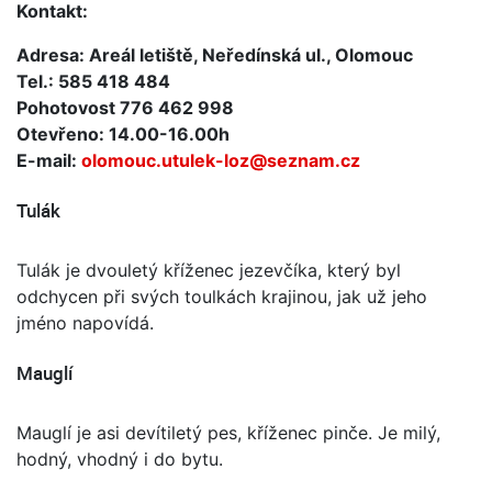
Kontakt:
Adresa: Areál letiště, Neředínská ul., Olomouc
Tel.: 585 418 484
Pohotovost 776 462 998
Otevřeno: 14.00-16.00h
E-mail:
olomouc.utulek-loz@seznam.cz
Tulák
Tulák je dvouletý kříženec jezevčíka, který byl
odchycen při svých toulkách krajinou, jak už jeho
jméno napovídá.
Mauglí
Mauglí je asi devítiletý pes, kříženec pinče. Je milý,
hodný, vhodný i do bytu.