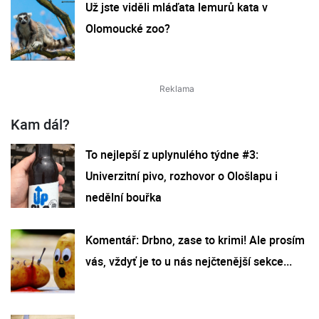
Už jste viděli mláďata lemurů kata v
Olomoucké zoo?
Kam dál?
To nejlepší z uplynulého týdne #3:
Univerzitní pivo, rozhovor o Ološlapu i
nedělní bouřka
Komentář: Drbno, zase to krimi! Ale prosím
vás, vždyť je to u nás nejčtenější sekce...