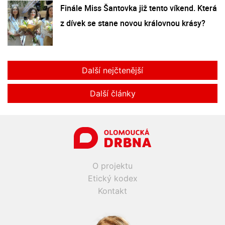
Finále Miss Šantovka již tento víkend. Která
z dívek se stane novou královnou krásy?
Další nejčtenější
Další články
O projektu
Etický kodex
Kontakt