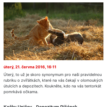
úterý, 21. června 2016, 16:11
Úterý, to už je skoro synonymum pro naši pravidelnou
rubriku o zvířátkách, které na vás čekají v olomoukých
útulcích a depozitech. Koukněte, kdo na vás tentorkát
pomrkává očkama.
Kočky Uničov - Depozitum Píšánek