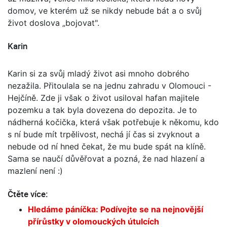
domov, ve kterém už se nikdy nebude bát a o svůj
život doslova „bojovat".
Karin
Karin si za svůj mladý život asi mnoho dobrého
nezažila. Přitoulala se na jednu zahradu v Olomouci -
Hejčíně. Zde ji však o život usiloval hafan majitele
pozemku a tak byla dovezena do depozita. Je to
nádherná kočička, která však potřebuje k někomu, kdo
s ní bude mít trpělivost, nechá jí čas si zvyknout a
nebude od ní hned čekat, že mu bude spát na klíně.
Sama se naučí důvěřovat a pozná, že nad hlazení a
mazlení není :)
Čtěte více:
Hledáme páníčka: Podívejte se na nejnovější
přírůstky v olomouckých útulcích