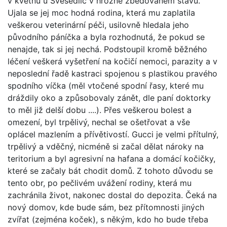
v květnu u Svésedlic v hrozně zbědovaném stavu.
Ujala se jej moc hodná rodina, která mu zaplatila
veškerou veterinární péči, usilovně hledala jeho
původního páníčka a byla rozhodnutá, že pokud se
nenajde, tak si jej nechá. Podstoupil kromě běžného
léčení veškerá vyšetření na kočičí nemoci, parazity a v
neposlední řadě kastraci spojenou s plastikou pravého
spodního víčka (měl vtočené spodní řasy, které mu
dráždily oko a způsobovaly zánět, dle paní doktorky
to měl již delší dobu ....). Přes veškerou bolest a
omezení, byl trpělivý, nechal se ošetřovat a vše
oplácel mazlením a přívětivostí. Gucci je velmi přítulný,
trpělivý a vděčný, nicméně si začal dělat nároky na
teritorium a byl agresivní na hafana a domácí kočičky,
které se začaly bát chodit domů. Z tohoto důvodu se
tento obr, po pečlivém uvážení rodiny, která mu
zachránila život, nakonec dostal do depozita. Čeká na
nový domov, kde bude sám, bez přítomnosti jiných
zvířat (zejména koček), s někým, kdo ho bude třeba