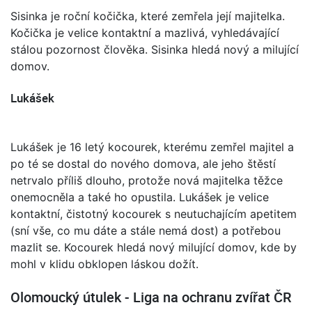
Sisinka je roční kočička, které zemřela její majitelka.
Kočička je velice kontaktní a mazlivá, vyhledávající
stálou pozornost člověka. Sisinka hledá nový a milující
domov.
Lukášek
Lukášek je 16 letý kocourek, kterému zemřel majitel a
po té se dostal do nového domova, ale jeho štěstí
netrvalo příliš dlouho, protože nová majitelka těžce
onemocněla a také ho opustila. Lukášek je velice
kontaktní, čistotný kocourek s neutuchajícím apetitem
(sní vše, co mu dáte a stále nemá dost) a potřebou
mazlit se. Kocourek hledá nový milující domov, kde by
mohl v klidu obklopen láskou dožít.
Olomoucký útulek - Liga na ochranu zvířat ČR