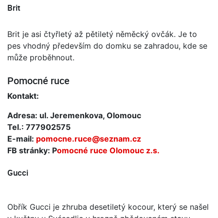
Brit
Brit je asi čtyřletý až pětiletý něměcký ovčák. Je to
pes vhodný především do domku se zahradou, kde se
může proběhnout.
Pomocné ruce
Kontakt:
Adresa: ul. Jeremenkova, Olomouc
Tel.: 777902575
E-mail:
pomocne.ruce@seznam.cz
FB stránky: P
omocné ruce Olomouc z.s.
Gucci
Obřík Gucci je zhruba desetiletý kocour, který se našel