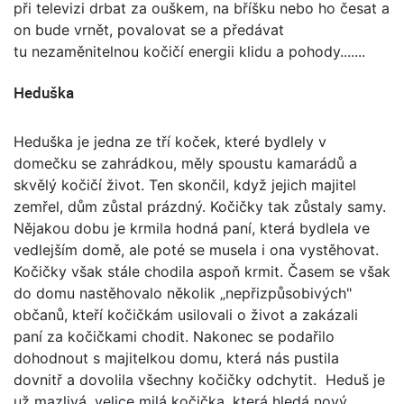
při televizi drbat za ouškem, na bříšku nebo ho česat a
on bude vrnět, povalovat se a předávat
tu nezaměnitelnou kočičí energii klidu a pohody.......
Heduška
Heduška je jedna ze tří koček, které bydlely v
domečku se zahrádkou, měly spoustu kamarádů a
skvělý kočičí život. Ten skončil, když jejich majitel
zemřel, dům zůstal prázdný. Kočičky tak zůstaly samy.
Nějakou dobu je krmila hodná paní, která bydlela ve
vedlejším domě, ale poté se musela i ona vystěhovat.
Kočičky však stále chodila aspoň krmit. Časem se však
do domu nastěhovalo několik „nepřizpůsobivých"
občanů, kteří kočičkám usilovali o život a zakázali
paní za kočičkami chodit. Nakonec se podařilo
dohodnout s majitelkou domu, která nás pustila
dovnitř a dovolila všechny kočičky odchytit. Heduš je
už mazlivá, velice milá kočička, která hledá nový