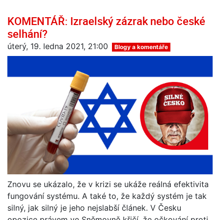
KOMENTÁŘ: Izraelský zázrak nebo české
selhání?
úterý, 19. ledna 2021, 21:00
Blogy a komentáře
Znovu se ukázalo, že v krizi se ukáže reálná efektivita
fungování systému. A také to, že každý systém je tak
silný, jak silný je jeho nejslabší článek. V Česku
opozice právem ve Sněmovně křičí, že očkování proti