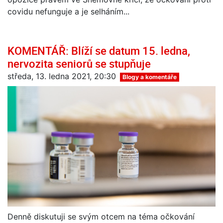
covidu nefunguje a je selháním...
KOMENTÁŘ: Blíží se datum 15. ledna,
nervozita seniorů se stupňuje
středa, 13. ledna 2021, 20:30
Blogy a komentáře
Denně diskutuji se svým otcem na téma očkování