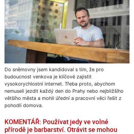
Do sněmovny jsem kandidoval s tím, že pro
budoucnost venkova je klíčové zajistit
vysokorychlostní internet. Třeba proto, abychom
nemuseli jezdit každý den do Prahy nebo nejbližšího
většího města a mohli úřední a pracovní věci řešit z
pohodlí domova.
KOMENTÁŘ: Používat jedy ve volné
přírodě je barbarství. Otrávit se mohou