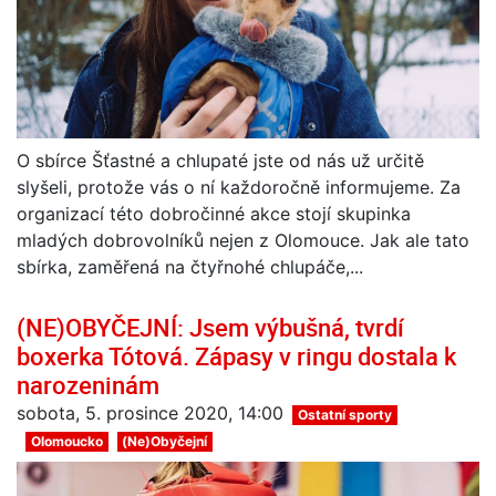
O sbírce Šťastné a chlupaté jste od nás už určitě
slyšeli, protože vás o ní každoročně informujeme. Za
organizací této dobročinné akce stojí skupinka
mladých dobrovolníků nejen z Olomouce. Jak ale tato
sbírka, zaměřená na čtyřnohé chlupáče,...
(NE)OBYČEJNÍ: Jsem výbušná, tvrdí
boxerka Tótová. Zápasy v ringu dostala k
narozeninám
sobota, 5. prosince 2020, 14:00
Ostatní sporty
Olomoucko
(Ne)Obyčejní