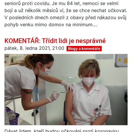
seniorů proti covidu. Je mu 84 let, nemoci se velmi
bojí a už několik měsíců ví, že se chce nechat očkovat.
V posledních dnech omezil z obavy před nákazou svůj
pohyb venku mimo domov na minimum....
KOMENTÁŘ: Třídit lidi je nesprávné
pátek, 8. ledna 2021, 21:00
Blogy a komentáře
Dávat lidem, kteří budou očkováni proti koronaviru