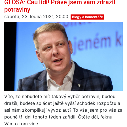
GLOSA: Čau lidi! Právě jsem vám zdražil
potraviny
sobota, 23. ledna 2021, 20:00
Blogy a komentáře
Víte, že nebudete mít takový výběr potravin, budou
dražší, budete splácet ještě vyšší schodek rozpočtu a
asi nám zkomplikují vývoz aut? To vše jsem pro vás za
pouhé tři dni tohoto týden zařídil. Čtěte dál, řeknu
Vám o tom více.