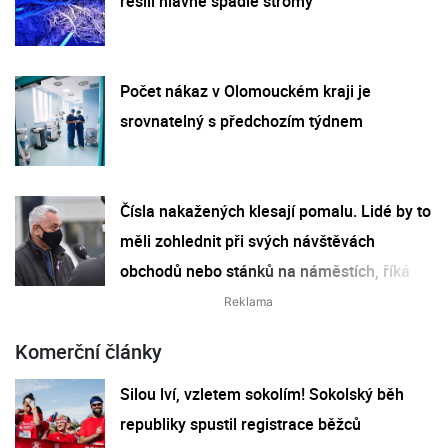
řešili hlavně spadlé stromy
Počet nákaz v Olomouckém kraji je
srovnatelný s předchozím týdnem
Čísla nakažených klesají pomalu. Lidé by to
měli zohlednit při svých návštěvách
obchodů nebo stánků na náměstích, říká
hejtman
Komerční články
Silou lví, vzletem sokolím! Sokolský běh
republiky spustil registrace běžců