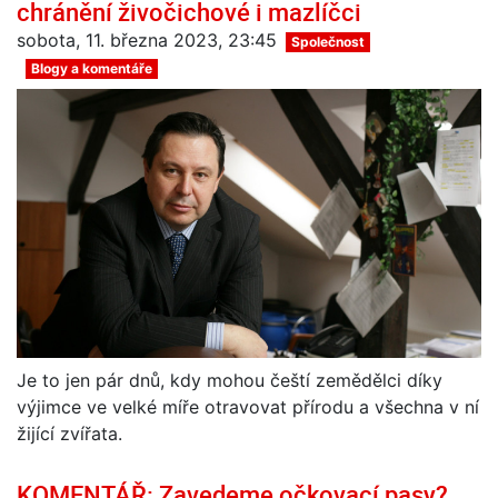
chránění živočichové i mazlíčci
sobota, 11. března 2023, 23:45
Společnost
Blogy a komentáře
Je to jen pár dnů, kdy mohou čeští zemědělci díky
výjimce ve velké míře otravovat přírodu a všechna v ní
žijící zvířata.
KOMENTÁŘ: Zavedeme očkovací pasy?