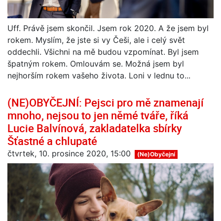
Uff. Právě jsem skončil. Jsem rok 2020. A že jsem byl
rokem. Myslím, že jste si vy Češi, ale i celý svět
oddechli. Všichni na mě budou vzpomínat. Byl jsem
špatným rokem. Omlouvám se. Možná jsem byl
nejhorším rokem vašeho života. Loni v lednu to...
(NE)OBYČEJNÍ: Pejsci pro mě znamenají
mnoho, nejsou to jen němé tváře, říká
Lucie Balvínová, zakladatelka sbírky
Šťastné a chlupaté
čtvrtek, 10. prosince 2020, 15:00
(Ne)Obyčejní