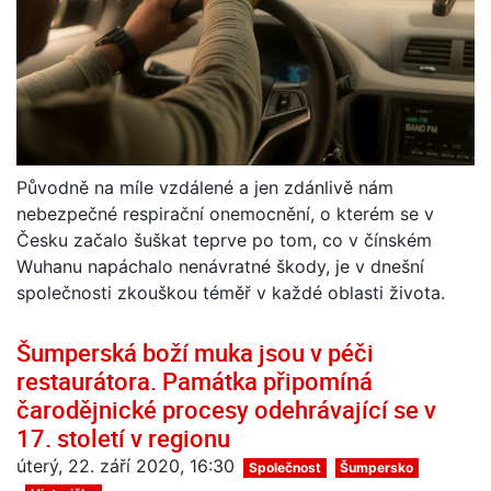
Původně na míle vzdálené a jen zdánlivě nám
nebezpečné respirační onemocnění, o kterém se v
Česku začalo šuškat teprve po tom, co v čínském
Wuhanu napáchalo nenávratné škody, je v dnešní
společnosti zkouškou téměř v každé oblasti života.
Šumperská boží muka jsou v péči
restaurátora. Památka připomíná
čarodějnické procesy odehrávající se v
17. století v regionu
úterý, 22. září 2020, 16:30
Společnost
Šumpersko