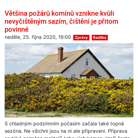
Většina požárů komínů vznikne kvůli
nevyčištěným sazím, čištění je přitom
povinné
neděle, 25. října 2020, 19:00
Zprávy
Radilka
S chladným podzimním počasím začala také topná
sezóna. Ne všichni jsou na ni ale připraveni. Příprava