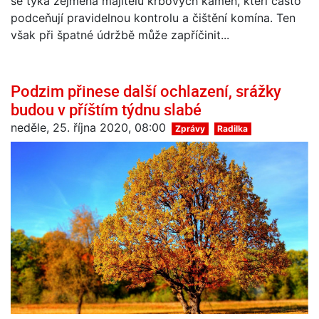
se týká zejména majitelů krbových kamen, kteří často
podceňují pravidelnou kontrolu a čištění komína. Ten
však při špatné údržbě může zapříčinit...
Podzim přinese další ochlazení, srážky
budou v příštím týdnu slabé
neděle, 25. října 2020, 08:00
Zprávy
Radilka