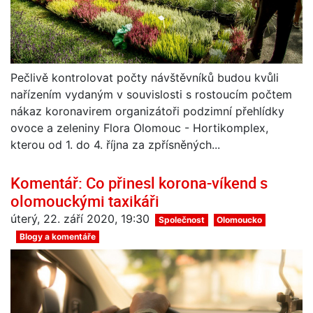
Pečlivě kontrolovat počty návštěvníků budou kvůli
nařízením vydaným v souvislosti s rostoucím počtem
nákaz koronavirem organizátoři podzimní přehlídky
ovoce a zeleniny Flora Olomouc - Hortikomplex,
kterou od 1. do 4. října za zpřísněných...
Komentář: Co přinesl korona-víkend s
olomouckými taxikáři
úterý, 22. září 2020, 19:30
Společnost
Olomoucko
Blogy a komentáře