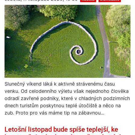
Slunečný víkend láká k aktivně strávenému času
venku. Od celodenního výletu však nejednoho člověka
odradí zavřené podniky, které v chladných podzimních
dnech turistům poskytnou teplé útočiště a něco na
zub. Proto pro vás máme tip na zábavnou...
Letošní listopad bude spíše teplejší, ke