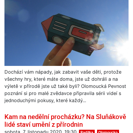
Dochází vám nápady, jak zabavit vaše děti, protože
všechny hry, které máte doma, jste už dohráli a na
výletě v přírodě jste už také byli? Olomoucká Pevnost
poznání si pro malé zvědavce připravila sérii videí s
jednoduchými pokusy, které každý...
Kam na nedělní procházku? Na Sluňákově
lidé staví umění z přírodnin
sobota, 7. listopadu 2020, 19:30
Radilka
Olomoucko