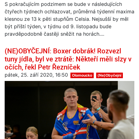
S pokračujícím podzimem se bude v následujících
čtyřech týdnech ochlazovat, průměrná týdenní maxima
klesnou ze 13 k pěti stupňům Celsia. Nejsušší by měl
být příští týden, v týdnu od 9. listopadu bude
pravděpodobně častěji sněžit na horách....
(NE)OBYČEJNÍ: Boxer dobrák! Rozvezl
tuny jídla, byl ve ztrátě: Někteří měli slzy v
očích, řekl Petr Řezníček
pátek, 25. září 2020, 16:50
Olomoucko
(Ne)Obyčejní