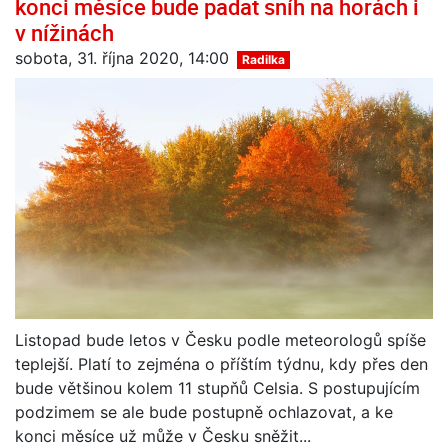
konci měsíce bude padat sníh na horách i
v nížinách
sobota, 31. října 2020, 14:00
Radilka
Listopad bude letos v Česku podle meteorologů spíše
teplejší. Platí to zejména o příštím týdnu, kdy přes den
bude většinou kolem 11 stupňů Celsia. S postupujícím
podzimem se ale bude postupně ochlazovat, a ke
konci měsíce už může v Česku sněžit...