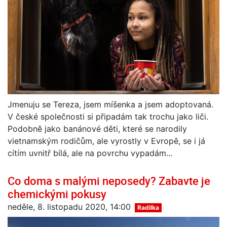
Jmenuju se Tereza, jsem míšenka a jsem adoptovaná.
V české společnosti si připadám tak trochu jako liči.
Podobně jako banánové děti, které se narodily
vietnamským rodičům, ale vyrostly v Evropě, se i já
cítím uvnitř bílá, ale na povrchu vypadám...
Co doma s malými neposedy? Zabavte je
chemickými pokusy
neděle, 8. listopadu 2020, 14:00
Radilka