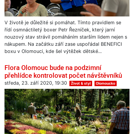
V životě je důležité si pomáhat. Tímto pravidlem se
řídí osmnáctiletý boxer Petr Řezníček, který jarní
nouzový stav strávil pomáháním starším lidem nejen s
nákupem. Na začátku září zase uspořádal BENEFICI
boxu v Olomouci, kde šel výtěžek dětské...
Flora Olomouc bude na podzimní
přehlídce kontrolovat počet návštěvníků
středa, 23. září 2020, 19:30
Život & styl
Olomoucko