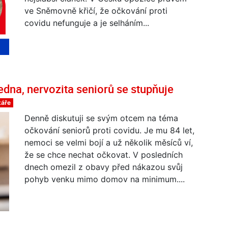
ve Sněmovně křičí, že očkování proti
covidu nefunguje a je selháním...
dna, nervozita seniorů se stupňuje
táře
Denně diskutuji se svým otcem na téma
očkování seniorů proti covidu. Je mu 84 let,
nemoci se velmi bojí a už několik měsíců ví,
že se chce nechat očkovat. V posledních
dnech omezil z obavy před nákazou svůj
pohyb venku mimo domov na minimum....