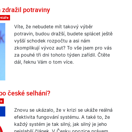
 zdražil potraviny
ntáře
Víte, že nebudete mít takový výběr
potravin, budou dražší, budete splácet ještě
vyšší schodek rozpočtu a asi nám
zkomplikují vývoz aut? To vše jsem pro vás
za pouhé tři dni tohoto týden zařídil. Čtěte
dál, řeknu Vám o tom více.
bo české selhání?
ře
Znovu se ukázalo, že v krizi se ukáže reálná
efektivita fungování systému. A také to, že
každý systém je tak silný, jak silný je jeho
nejslabší článek. V Česku opozice právem