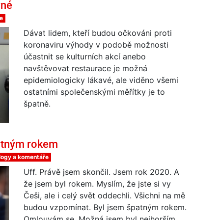
vné
e
Dávat lidem, kteří budou očkováni proti
koronaviru výhody v podobě možnosti
účastnit se kulturních akcí anebo
navštěvovat restaurace je možná
epidemiologicky lákavé, ale viděno všemi
ostatními společenskými měřítky je to
špatně.
atným rokem
logy a komentáře
Uff. Právě jsem skončil. Jsem rok 2020. A
že jsem byl rokem. Myslím, že jste si vy
Češi, ale i celý svět oddechli. Všichni na mě
budou vzpomínat. Byl jsem špatným rokem.
Omlouvám se. Možná jsem byl nejhorším