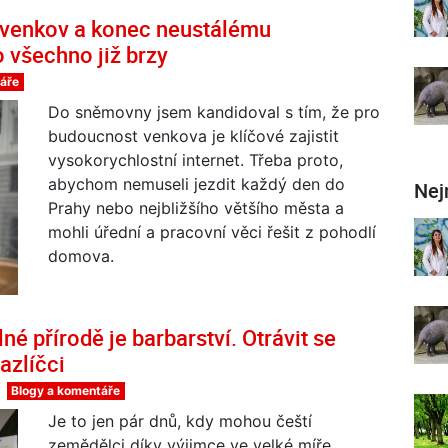
 venkov a konec neustálému
o všechno již brzy
áře
Do sněmovny jsem kandidoval s tím, že pro
budoucnost venkova je klíčové zajistit
vysokorychlostní internet. Třeba proto,
abychom nemuseli jezdit každý den do
Nej
Prahy nebo nejbližšího většího města a
mohli úřední a pracovní věci řešit z pohodlí
domova.
 přírodě je barbarství. Otrávit se
azlíčci
Blogy a komentáře
Je to jen pár dnů, kdy mohou čeští
zemědělci díky výjimce ve velké míře