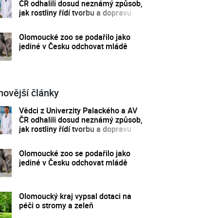
ČR odhalili dosud neznámý způsob,
jak rostliny řídí tvorbu a dopravu
svých hormonů
Olomoucké zoo se podařilo jako
jediné v Česku odchovat mládě
novější články
Vědci z Univerzity Palackého a AV
ČR odhalili dosud neznámý způsob,
jak rostliny řídí tvorbu a dopravu
svých hormonů
Olomoucké zoo se podařilo jako
jediné v Česku odchovat mládě
Olomoucký kraj vypsal dotaci na
péči o stromy a zeleň