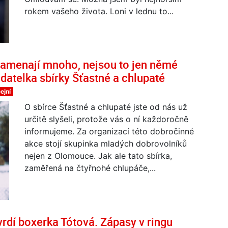
rokem vašeho života. Loni v lednu to...
amenají mnoho, nejsou to jen němé
adatelka sbírky Šťastné a chlupaté
ejní
O sbírce Šťastné a chlupaté jste od nás už
určitě slyšeli, protože vás o ní každoročně
informujeme. Za organizací této dobročinné
akce stojí skupinka mladých dobrovolníků
nejen z Olomouce. Jak ale tato sbírka,
zaměřená na čtyřnohé chlupáče,...
dí boxerka Tótová. Zápasy v ringu