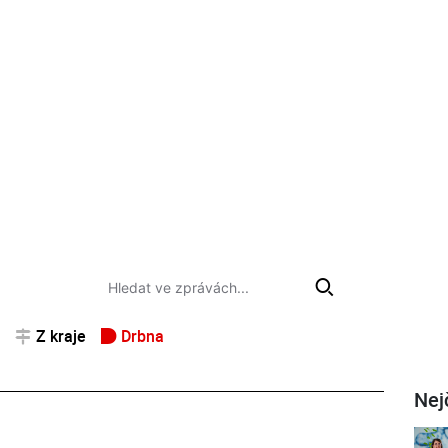
Z kraje
Drbna
Nej