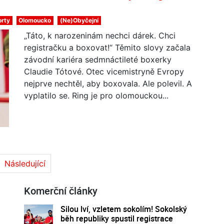
orty
Olomoucko
(Ne)Obyčejní
„Táto, k narozeninám nechci dárek. Chci
registračku a boxovat!“ Těmito slovy začala
závodní kariéra sedmnáctileté boxerky
Claudie Tótové. Otec vicemistryně Evropy
nejprve nechtěl, aby boxovala. Ale polevil. A
vyplatilo se. Ring je pro olomouckou...
Následující
Komerční články
Silou lví, vzletem sokolím! Sokolský
běh republiky spustil registrace