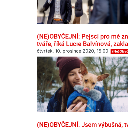
(NE)OBYČEJNÍ: Pejsci pro mě zn
tváře, říká Lucie Balvínová, zakl
čtvrtek, 10. prosince 2020, 15:00
(Ne)Obyč
(NE)OBYČEJNÍ: Jsem výbušná, tvr