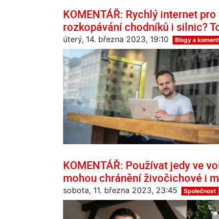
KOMENTÁŘ: Rychlý internet pro
rozkopávání chodníků i silnic? T
úterý, 14. března 2023, 19:10
Blogy a koment
KOMENTÁŘ: Používat jedy ve volné
mohou chránění živočichové i m
sobota, 11. března 2023, 23:45
Společnost