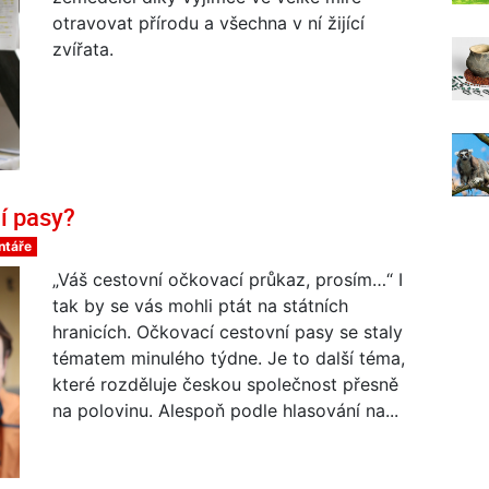
otravovat přírodu a všechna v ní žijící
zvířata.
 pasy?
ntáře
„Váš cestovní očkovací průkaz, prosím…“ I
tak by se vás mohli ptát na státních
hranicích. Očkovací cestovní pasy se staly
tématem minulého týdne. Je to další téma,
které rozděluje českou společnost přesně
na polovinu. Alespoň podle hlasování na...