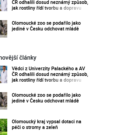
ČR odhalili dosud neznámý způsob,
jak rostliny řídí tvorbu a dopravu
svých hormonů
Olomoucké zoo se podařilo jako
jediné v Česku odchovat mládě
novější články
Vědci z Univerzity Palackého a AV
ČR odhalili dosud neznámý způsob,
jak rostliny řídí tvorbu a dopravu
svých hormonů
Olomoucké zoo se podařilo jako
jediné v Česku odchovat mládě
Olomoucký kraj vypsal dotaci na
péči o stromy a zeleň