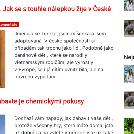
Jak se s touhle nálepkou žije v České
 komentáře
Jmenuju se Tereza, jsem míšenka a jsem
adoptovaná. V české společnosti si
připadám tak trochu jako liči. Podobně jako
banánové děti, které se narodily
Nej
vietnamským rodičům, ale vyrostly
v Evropě, se i já cítím uvnitř bílá, ale na
povrchu vypadám...
bavte je chemickými pokusy
Dochází vám nápady, jak zabavit vaše děti,
protože všechny hry, které máte doma, jste
už dohráli a na výletě v přírodě jste už také