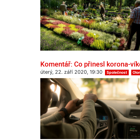
Komentář: Co přinesl korona-vík
úterý, 22. září 2020, 19:30
Společnost
Olo