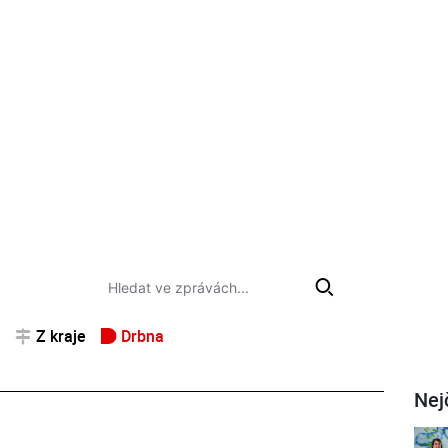
Z kraje
Drbna
Nej