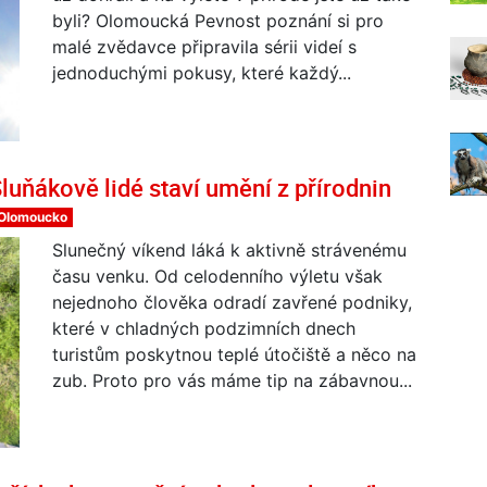
byli? Olomoucká Pevnost poznání si pro
malé zvědavce připravila sérii videí s
jednoduchými pokusy, které každý...
uňákově lidé staví umění z přírodnin
Olomoucko
Slunečný víkend láká k aktivně strávenému
času venku. Od celodenního výletu však
nejednoho člověka odradí zavřené podniky,
které v chladných podzimních dnech
turistům poskytnou teplé útočiště a něco na
zub. Proto pro vás máme tip na zábavnou...