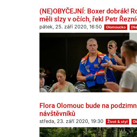
(NE)OBYČEJNÍ: Boxer dobrák! Rozv
měli slzy v očích, řekl Petr Řezn
pátek, 25. září 2020, 16:50
Olomoucko
(Ne
Flora Olomouc bude na podzimní
návštěvníků
středa, 23. září 2020, 19:30
Život & styl
O