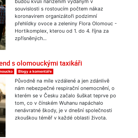
budou kvůli nařízením vydaným v
souvislosti s rostoucím počtem nákaz
koronavirem organizátoři podzimní
přehlídky ovoce a zeleniny Flora Olomouc -
Hortikomplex, kterou od 1. do 4. října za
zpřísněných...
end s olomouckými taxikáři
moucko
Blogy a komentáře
Původně na míle vzdálené a jen zdánlivě
nám nebezpečné respirační onemocnění, o
kterém se v Česku začalo šuškat teprve po
tom, co v čínském Wuhanu napáchalo
nenávratné škody, je v dnešní společnosti
zkouškou téměř v každé oblasti života.