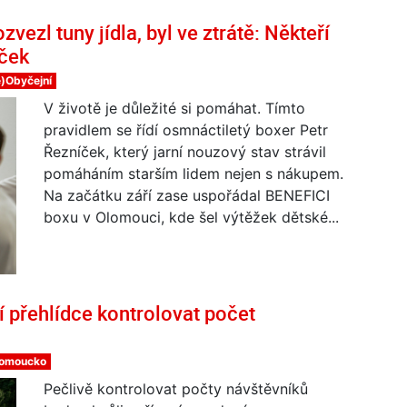
ezl tuny jídla, byl ve ztrátě: Někteří
íček
)Obyčejní
V životě je důležité si pomáhat. Tímto
pravidlem se řídí osmnáctiletý boxer Petr
Řezníček, který jarní nouzový stav strávil
pomáháním starším lidem nejen s nákupem.
Na začátku září zase uspořádal BENEFICI
boxu v Olomouci, kde šel výtěžek dětské...
 přehlídce kontrolovat počet
lomoucko
Pečlivě kontrolovat počty návštěvníků