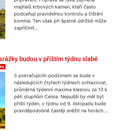
majitelů krbových kamen, kteří často
podceňují pravidelnou kontrolu a čištění
komína. Ten však při špatné údržbě může
zapříčinit...
srážky budou v příštím týdnu slabé
lka
S pokračujícím podzimem se bude v
následujících čtyřech týdnech ochlazovat,
průměrná týdenní maxima klesnou ze 13 k
pěti stupňům Celsia. Nejsušší by měl být
příští týden, v týdnu od 9. listopadu bude
pravděpodobně častěji sněžit na horách....