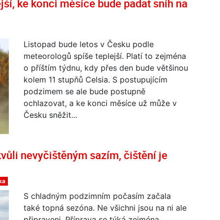
ejší, ke konci měsíce bude padat sníh na
Listopad bude letos v Česku podle
meteorologů spíše teplejší. Platí to zejména
o příštím týdnu, kdy přes den bude většinou
kolem 11 stupňů Celsia. S postupujícím
podzimem se ale bude postupně
ochlazovat, a ke konci měsíce už může v
Česku sněžit...
vůli nevyčištěným sazím, čištění je
ka
S chladným podzimním počasím začala
také topná sezóna. Ne všichni jsou na ni ale
připraveni. Příprava se týká zejména