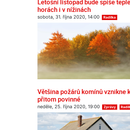
Letošní listopad bude spíše tepl
horách i v nížinách
sobota, 31. října 2020, 14:00
Radilka
Většina požárů komínů vznikne k
přitom povinné
neděle, 25. října 2020, 19:00
Zprávy
Radil