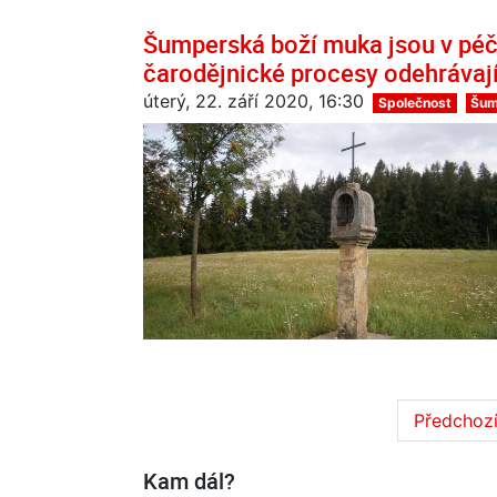
Šumperská boží muka jsou v péč
čarodějnické procesy odehrávajíc
úterý, 22. září 2020, 16:30
Společnost
Šum
Předchoz
Kam dál?