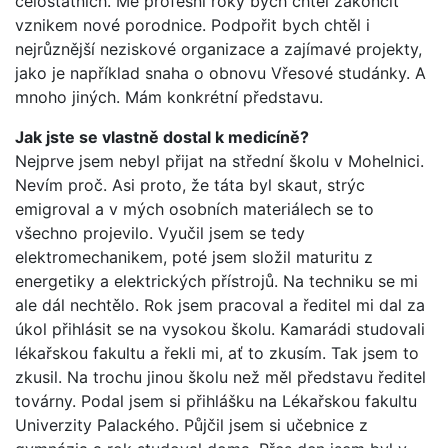
celostátních. Mé profesní roky bych chtěl zakončit
vznikem nové porodnice. Podpořit bych chtěl i
nejrůznější neziskové organizace a zajímavé projekty,
jako je například snaha o obnovu Vřesové studánky. A
mnoho jiných. Mám konkrétní představu.
Jak jste se vlastně dostal k medicíně?
Nejprve jsem nebyl přijat na střední školu v Mohelnici.
Nevím proč. Asi proto, že táta byl skaut, strýc
emigroval a v mých osobních materiálech se to
všechno projevilo. Vyučil jsem se tedy
elektromechanikem, poté jsem složil maturitu z
energetiky a elektrických přístrojů. Na techniku se mi
ale dál nechtělo. Rok jsem pracoval a ředitel mi dal za
úkol přihlásit se na vysokou školu. Kamarádi studovali
lékařskou fakultu a řekli mi, ať to zkusím. Tak jsem to
zkusil. Na trochu jinou školu než měl představu ředitel
továrny. Podal jsem si přihlášku na Lékařskou fakultu
Univerzity Palackého. Půjčil jsem si učebnice z