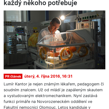
každý někoho potřebuje
úterý, 4. října 2016, 16:31
PR článek
Lumír Kantor je nejen známým lékařem, pedagogem či
soudním znalcem. Už od mládí je zapáleným skautem
a vystudovaným elektromechanikem. Nyní zastává
funkci primáře na Novorozeneckém oddělení ve
Fakultní nemocnici Olomouc. Letos kandiduje v