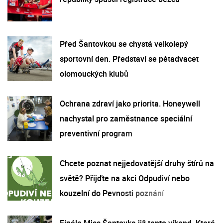
Před Šantovkou se chystá velkolepý
sportovní den. Představí se pětadvacet
olomouckých klubů
Ochrana zdraví jako priorita. Honeywell
nachystal pro zaměstnance speciální
preventivní program
Chcete poznat nejjedovatější druhy štírů na
světě? Přijďte na akci Odpudiví nebo
kouzelní do Pevnosti poznání
Finále Miss Šantovka již tento víkend. Která