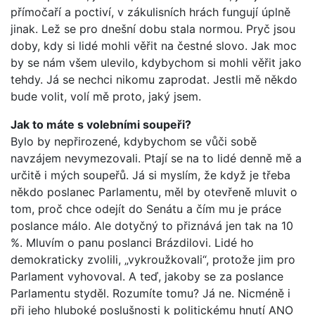
přímočaří a poctiví, v zákulisních hrách fungují úplně
jinak. Lež se pro dnešní dobu stala normou. Pryč jsou
doby, kdy si lidé mohli věřit na čestné slovo. Jak moc
by se nám všem ulevilo, kdybychom si mohli věřit jako
tehdy. Já se nechci nikomu zaprodat. Jestli mě někdo
bude volit, volí mě proto, jaký jsem.
Jak to máte s volebními soupeři?
Bylo by nepřirozené, kdybychom se vůči sobě
navzájem nevymezovali. Ptají se na to lidé denně mě a
určitě i mých soupeřů. Já si myslím, že když je třeba
někdo poslanec Parlamentu, měl by otevřeně mluvit o
tom, proč chce odejít do Senátu a čím mu je práce
poslance málo. Ale dotyčný to přiznává jen tak na 10
%. Mluvím o panu poslanci Brázdilovi. Lidé ho
demokraticky zvolili, „vykroužkovali“, protože jim pro
Parlament vyhovoval. A teď, jakoby se za poslance
Parlamentu styděl. Rozumíte tomu? Já ne. Nicméně i
při jeho hluboké poslušnosti k politickému hnutí ANO