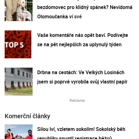
bezdomovec pro klidný spánek? Nevidomá
Olomoučanka ví své
Vaše komentáře nás opět baví. Podívejte
se na pět nejlepších za uplynulý týden
Drbna na cestách: Ve Velkých Losinách
jsem si poprvé vyrobila svůj vlastní papír
Komerční články
Silou lví, vzletem sokolím! Sokolský běh
republiky spustil registrace běžců