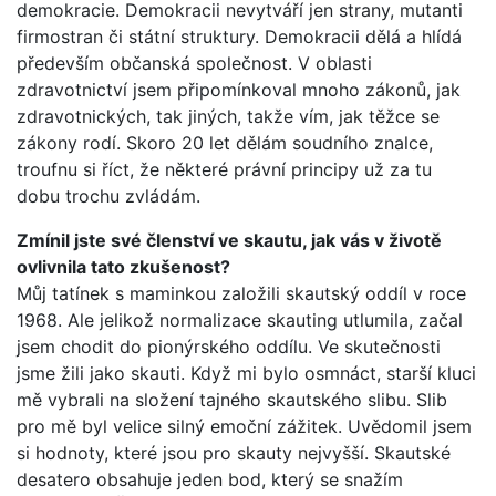
demokracie. Demokracii nevytváří jen strany, mutanti
firmostran či státní struktury. Demokracii dělá a hlídá
především občanská společnost. V oblasti
zdravotnictví jsem připomínkoval mnoho zákonů, jak
zdravotnických, tak jiných, takže vím, jak těžce se
zákony rodí. Skoro 20 let dělám soudního znalce,
troufnu si říct, že některé právní principy už za tu
dobu trochu zvládám.
Zmínil jste své členství ve skautu, jak vás v životě
ovlivnila tato zkušenost?
Můj tatínek s maminkou založili skautský oddíl v roce
1968. Ale jelikož normalizace skauting utlumila, začal
jsem chodit do pionýrského oddílu. Ve skutečnosti
jsme žili jako skauti. Když mi bylo osmnáct, starší kluci
mě vybrali na složení tajného skautského slibu. Slib
pro mě byl velice silný emoční zážitek. Uvědomil jsem
si hodnoty, které jsou pro skauty nejvyšší. Skautské
desatero obsahuje jeden bod, který se snažím