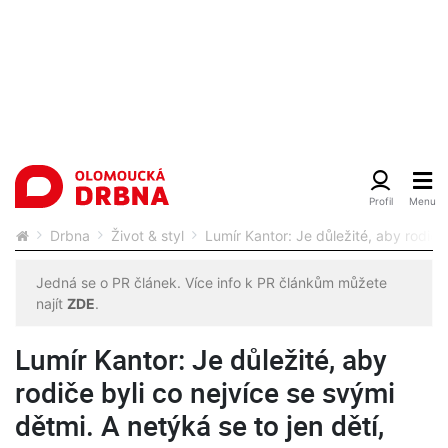
Drbna
Život & styl
Lumír Kantor: Je důležité, aby rodiče
Jedná se o PR článek. Více info k PR článkům můžete
najít
ZDE
.
Lumír Kantor: Je důležité, aby
rodiče byli co nejvíce se svými
dětmi. A netýká se to jen dětí,