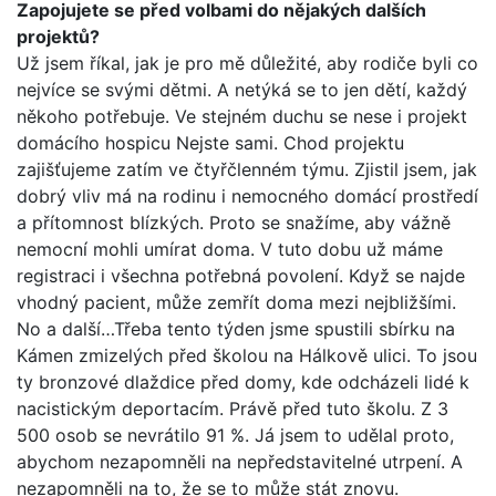
Zapojujete se před volbami do nějakých dalších
projektů?
Už jsem říkal, jak je pro mě důležité, aby rodiče byli co
nejvíce se svými dětmi. A netýká se to jen dětí, každý
někoho potřebuje. Ve stejném duchu se nese i projekt
domácího hospicu Nejste sami. Chod projektu
zajišťujeme zatím ve čtyřčlenném týmu. Zjistil jsem, jak
dobrý vliv má na rodinu i nemocného domácí prostředí
a přítomnost blízkých. Proto se snažíme, aby vážně
nemocní mohli umírat doma. V tuto dobu už máme
registraci i všechna potřebná povolení. Když se najde
vhodný pacient, může zemřít doma mezi nejbližšími.
No a další…Třeba tento týden jsme spustili sbírku na
Kámen zmizelých před školou na Hálkově ulici. To jsou
ty bronzové dlaždice před domy, kde odcházeli lidé k
nacistickým deportacím. Právě před tuto školu. Z 3
500 osob se nevrátilo 91 %. Já jsem to udělal proto,
abychom nezapomněli na nepředstavitelné utrpení. A
nezapomněli na to, že se to může stát znovu.