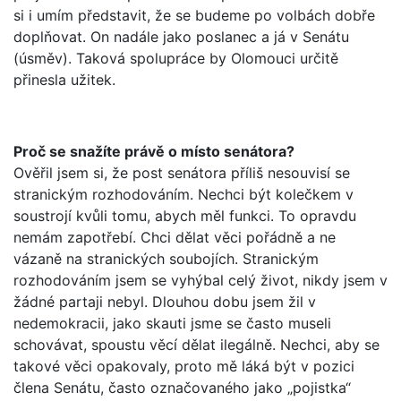
si i umím představit, že se budeme po volbách dobře
doplňovat. On nadále jako poslanec a já v Senátu
(úsměv). Taková spolupráce by Olomouci určitě
přinesla užitek.
Proč se snažíte právě o místo senátora?
Ověřil jsem si, že post senátora příliš nesouvisí se
stranickým rozhodováním. Nechci být kolečkem v
soustrojí kvůli tomu, abych měl funkci. To opravdu
nemám zapotřebí. Chci dělat věci pořádně a ne
vázaně na stranických soubojích. Stranickým
rozhodováním jsem se vyhýbal celý život, nikdy jsem v
žádné partaji nebyl. Dlouhou dobu jsem žil v
nedemokracii, jako skauti jsme se často museli
schovávat, spoustu věcí dělat ilegálně. Nechci, aby se
takové věci opakovaly, proto mě láká být v pozici
člena Senátu, často označovaného jako „pojistka“