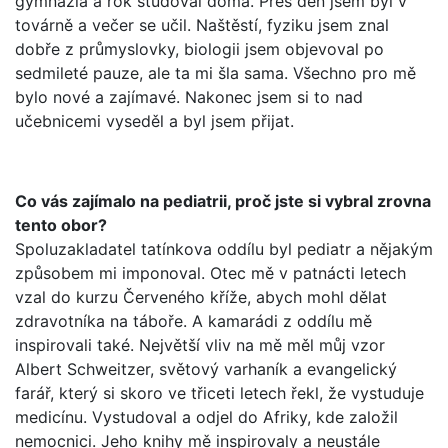
gymnázia a rok studoval doma. Přes den jsem byl v
továrně a večer se učil. Naštěstí, fyziku jsem znal
dobře z průmyslovky, biologii jsem objevoval po
sedmileté pauze, ale ta mi šla sama. Všechno pro mě
bylo nové a zajímavé. Nakonec jsem si to nad
učebnicemi vyseděl a byl jsem přijat.
Co vás zajímalo na pediatrii, proč jste si vybral zrovna
tento obor?
Spoluzakladatel tatínkova oddílu byl pediatr a nějakým
způsobem mi imponoval. Otec mě v patnácti letech
vzal do kurzu Červeného kříže, abych mohl dělat
zdravotníka na táboře. A kamarádi z oddílu mě
inspirovali také. Největší vliv na mě měl můj vzor
Albert Schweitzer, světový varhaník a evangelický
farář, který si skoro ve třiceti letech řekl, že vystuduje
medicínu. Vystudoval a odjel do Afriky, kde založil
nemocnici. Jeho knihy mě inspirovaly a neustále