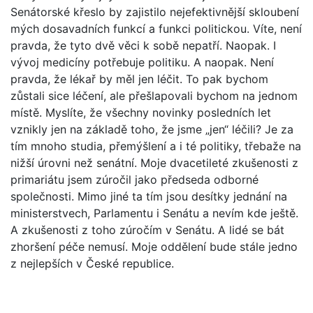
Senátorské křeslo by zajistilo nejefektivnější skloubení
mých dosavadních funkcí a funkci politickou. Víte, není
pravda, že tyto dvě věci k sobě nepatří. Naopak. I
vývoj medicíny potřebuje politiku. A naopak. Není
pravda, že lékař by měl jen léčit. To pak bychom
zůstali sice léčení, ale přešlapovali bychom na jednom
místě. Myslíte, že všechny novinky posledních let
vznikly jen na základě toho, že jsme „jen“ léčili? Je za
tím mnoho studia, přemýšlení a i té politiky, třebaže na
nižší úrovni než senátní. Moje dvacetileté zkušenosti z
primariátu jsem zúročil jako předseda odborné
společnosti. Mimo jiné ta tím jsou desítky jednání na
ministerstvech, Parlamentu i Senátu a nevím kde ještě.
A zkušenosti z toho zúročím v Senátu. A lidé se bát
zhoršení péče nemusí. Moje oddělení bude stále jedno
z nejlepších v České republice.