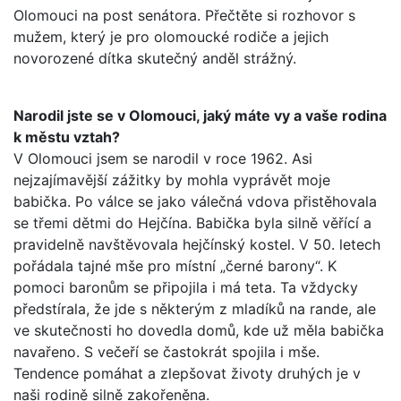
Olomouci na post senátora. Přečtěte si rozhovor s
mužem, který je pro olomoucké rodiče a jejich
novorozené dítka skutečný anděl strážný.
Narodil jste se v Olomouci, jaký máte vy a vaše rodina
k městu vztah?
V Olomouci jsem se narodil v roce 1962. Asi
nejzajímavější zážitky by mohla vyprávět moje
babička. Po válce se jako válečná vdova přistěhovala
se třemi dětmi do Hejčína. Babička byla silně věřící a
pravidelně navštěvovala hejčínský kostel. V 50. letech
pořádala tajné mše pro místní „černé barony“. K
pomoci baronům se připojila i má teta. Ta vždycky
předstírala, že jde s některým z mladíků na rande, ale
ve skutečnosti ho dovedla domů, kde už měla babička
navařeno. S večeří se častokrát spojila i mše.
Tendence pomáhat a zlepšovat životy druhých je v
naši rodině silně zakořeněna.