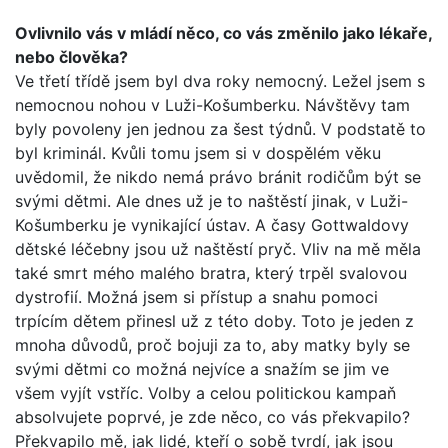
Ovlivnilo vás v mládí něco, co vás změnilo jako lékaře,
nebo člověka?
Ve třetí třídě jsem byl dva roky nemocný. Ležel jsem s
nemocnou nohou v Luži-Košumberku. Návštěvy tam
byly povoleny jen jednou za šest týdnů. V podstatě to
byl kriminál. Kvůli tomu jsem si v dospělém věku
uvědomil, že nikdo nemá právo bránit rodičům být se
svými dětmi. Ale dnes už je to naštěstí jinak, v Luži-
Košumberku je vynikající ústav. A časy Gottwaldovy
dětské léčebny jsou už naštěstí pryč. Vliv na mě měla
také smrt mého malého bratra, který trpěl svalovou
dystrofií. Možná jsem si přístup a snahu pomoci
trpícím dětem přinesl už z této doby. Toto je jeden z
mnoha důvodů, proč bojuji za to, aby matky byly se
svými dětmi co možná nejvíce a snažím se jim ve
všem vyjít vstříc. Volby a celou politickou kampaň
absolvujete poprvé, je zde něco, co vás překvapilo?
Překvapilo mě, jak lidé, kteří o sobě tvrdí, jak jsou