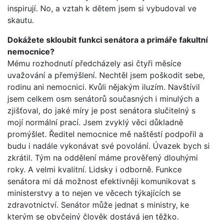
inspirují. No, a vztah k dětem jsem si vybudoval ve
skautu.
Dokážete skloubit funkci senátora a primáře fakultní
nemocnice?
Mému rozhodnutí předcházely asi čtyři měsíce
uvažování a přemýšlení. Nechtěl jsem poškodit sebe,
rodinu ani nemocnici. Kvůli nějakým iluzím. Navštívil
jsem celkem osm senátorů současných i minulých a
zjišťoval, do jaké míry je post senátora slučitelný s
mojí normální prací. Jsem zvyklý věci důkladně
promýšlet. Ředitel nemocnice mě naštěstí podpořil a
budu i nadále vykonávat své povolání. Úvazek bych si
zkrátil. Tým na oddělení máme prověřený dlouhými
roky. A velmi kvalitní. Lidsky i odborně. Funkce
senátora mi dá možnost efektivněji komunikovat s
ministerstvy a to nejen ve věcech týkajících se
zdravotnictví. Senátor může jednat s ministry, ke
kterým se obyčejný člověk dostává jen těžko.