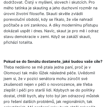
dodržovat. Čistý v myšlení, slovech i skutcích. Pro
mého tatínka je skauting a jeho duchovní rozměr na
úrovni životní filosofie. Skauti skvěle zvládli
porevoluční období, kdy se říkalo, že vše nahradí
počítače a oni zaniknou. A díky modernímu přístupu
dokázali uspět i dnes. Navíc, skaut je pro mě i odraz
stavu demokracie v zemi. Když se zakáží skauti,
přichází totalita.
Pokud se do Senátu dostanete, jaké budou vaše cíle?
Třeba nedávno se mě ptala jedna paní, proč je v
Olomouci tak málo lůžek následné péče. Uvědomil
jsem si, že v pozici senátora mohu zúročit své
zkušenosti nejen v péči o novorozence, ale třeba
zlepšit i péči pro starší lidi. Kdybych se do politiky
dostal, chtěl bych, aby toto byl jen odrazový můstek
pro řešení dalších problémů, jak regionálních, tak