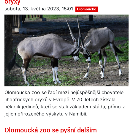
oryxy
sobota, 13. května 2023, 15:01
Olomoucko
Olomoucká zoo se řadí mezi nejúspěšnější chovatele
jihoafrických oryxů v Evropě. V 70. letech získala
několik jedinců, kteří se stali základem stáda, přímo z
jejich přirozeného výskytu v Namibii.
Olomoucká zoo se pyšní dalším