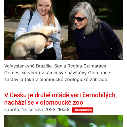
Velvyslankyně Brazílie, Sonia Regina Guimaraes
Gomes, se včera v rámci své návštěvy Olomouce
zastavila také v olomoucké zoologické zahradě.
V Česku je druhé mládě vari černobílých,
nachází se v olomoucké zoo
sobota, 17. června 2023, 16:58
Olomoucko