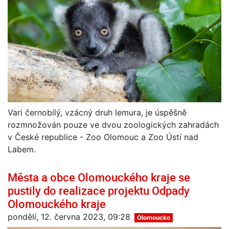
Vari černobílý, vzácný druh lemura, je úspěšně
rozmnožován pouze ve dvou zoologických zahradách
v České republice - Zoo Olomouc a Zoo Ústí nad
Labem.
Města a obce Olomouckého kraje se
pustily do realizace projektu Odpady
Olomouckého kraje
pondělí, 12. června 2023, 09:28
Olomoucko