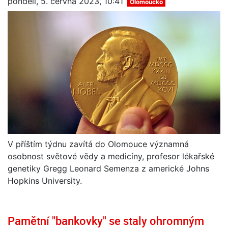
pondělí, 5. června 2023, 10:41
Olomoucko
V příštím týdnu zavítá do Olomouce významná
osobnost světové vědy a medicíny, profesor lékařské
genetiky Gregg Leonard Semenza z americké Johns
Hopkins University.
Pamětní "bankovky" se staly ohromným