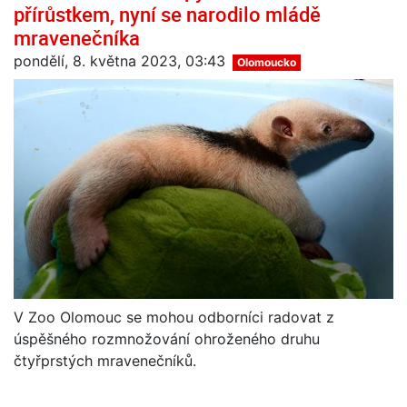
přírůstkem, nyní se narodilo mládě
mravenečníka
pondělí, 8. května 2023, 03:43
Olomoucko
V Zoo Olomouc se mohou odborníci radovat z
úspěšného rozmnožování ohroženého druhu
čtyřprstých mravenečníků.