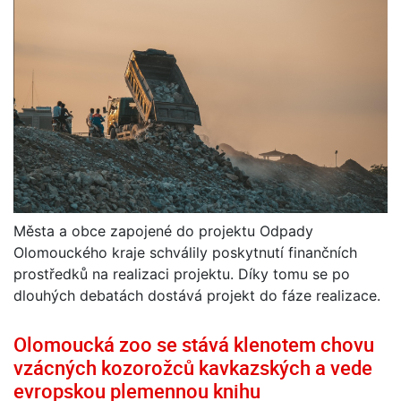
Města a obce zapojené do projektu Odpady
Olomouckého kraje schválily poskytnutí finančních
prostředků na realizaci projektu. Díky tomu se po
dlouhých debatách dostává projekt do fáze realizace.
Olomoucká zoo se stává klenotem chovu
vzácných kozorožců kavkazských a vede
evropskou plemennou knihu