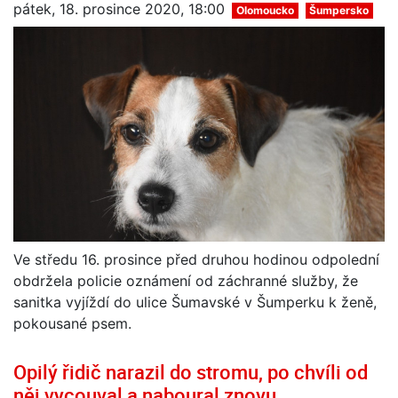
pátek, 18. prosince 2020, 18:00
Olomoucko
Šumpersko
Ve středu 16. prosince před druhou hodinou odpolední
obdržela policie oznámení od záchranné služby, že
sanitka vyjíždí do ulice Šumavské v Šumperku k ženě,
pokousané psem.
Opilý řidič narazil do stromu, po chvíli od
něj vycouval a naboural znovu