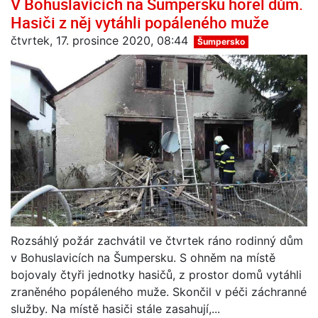
V Bohuslavicích na Šumpersku hořel dům.
Hasiči z něj vytáhli popáleného muže
čtvrtek, 17. prosince 2020, 08:44
Šumpersko
Rozsáhlý požár zachvátil ve čtvrtek ráno rodinný dům
v Bohuslavicích na Šumpersku. S ohněm na místě
bojovaly čtyři jednotky hasičů, z prostor domů vytáhli
zraněného popáleného muže. Skončil v péči záchranné
služby. Na místě hasiči stále zasahují,...