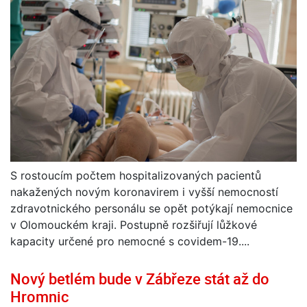
S rostoucím počtem hospitalizovaných pacientů
nakažených novým koronavirem i vyšší nemocností
zdravotnického personálu se opět potýkají nemocnice
v Olomouckém kraji. Postupně rozšiřují lůžkové
kapacity určené pro nemocné s covidem-19....
Nový betlém bude v Zábřeze stát až do
Hromnic