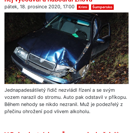
pátek, 18. prosince 2020, 17:00
Krimi
Šumpersko
Jednapadesátiletý řidič nezvládl řízení a se svým
vozem narazil do stromu. Auto pak odstavil v příkopu.
Během nehody se nikdo nezranil. Muž je podezřelý z
přečinu ohrožení pod vlivem alkoholu.