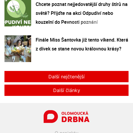
Chcete poznat nejjedovatější druhy štírů na
světě? Přijďte na akci Odpudiví nebo
kouzelní do Pevnosti poznání
Finále Miss Šantovka již tento víkend. Která
z dívek se stane novou královnou krásy?
Další nejčtenější
Další články
O projektu