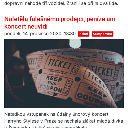
dopravní nehodě tří vozidel. Zranili se při ní dva lidé.
Naletěla falešnému prodejci, peníze ani
koncert neuvidí
pondělí, 14. prosince 2020, 13:30
Krimi
Šumpersko
Nabídkou vstupenek na údajný únorový koncert
Harryho Stylese v Praze se nechala zlákat mladá dívka
v Šumperku. Lístků se však nedočkala.