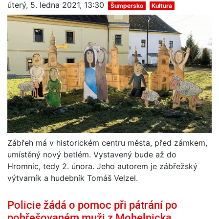
úterý, 5. ledna 2021, 13:30
Šumpersko
Kultura
Zábřeh má v historickém centru města, před zámkem,
umístěný nový betlém. Vystavený bude až do
Hromnic, tedy 2. února. Jeho autorem je zábřežský
výtvarník a hudebník Tomáš Velzel.
Policie žádá o pomoc při pátrání po
pohřešovaném muži z Mohelnicka