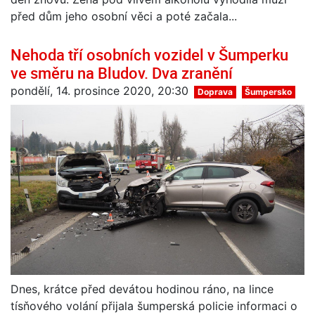
před dům jeho osobní věci a poté začala...
Nehoda tří osobních vozidel v Šumperku
ve směru na Bludov. Dva zranění
pondělí, 14. prosince 2020, 20:30
Doprava
Šumpersko
Dnes, krátce před devátou hodinou ráno, na lince
tísňového volání přijala šumperská policie informaci o