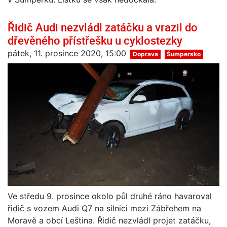
Řidič Audi nezvládl zatáčku a vrazil do
dřevěného přístřešku u cyklostezky
pátek, 11. prosince 2020, 15:00
Doprava
Šumpersko
Ve středu 9. prosince okolo půl druhé ráno havaroval
řidič s vozem Audi Q7 na silnici mezi Zábřehem na
Moravě a obcí Leština. Řidič nezvládl projet zatáčku,