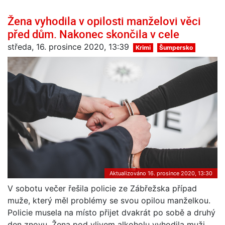
Žena vyhodila v opilosti manželovi věci
před dům. Nakonec skončila v cele
středa, 16. prosince 2020, 13:39
Krimi
Šumpersko
Aktualizováno 16. prosince 2020, 13:30
V sobotu večer řešila policie ze Zábřežska případ
muže, který měl problémy se svou opilou manželkou.
Policie musela na místo přijet dvakrát po sobě a druhý
den znovu. Žena pod vlivem alkoholu vyhodila muži